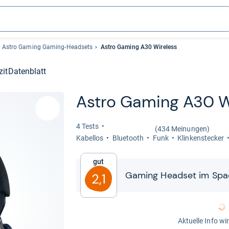
Astro Gaming Gaming-Headsets
Astro Gaming A30 Wireless
zit
Datenblatt
Astro Gaming A30 Wi
4 Tests
(434 Meinungen)
Kabel­los
Blue­tooth
Funk
Klin­ken­ste­cker
Gut
Gaming Head­set im Spac
2,1
Aktuelle Info wi