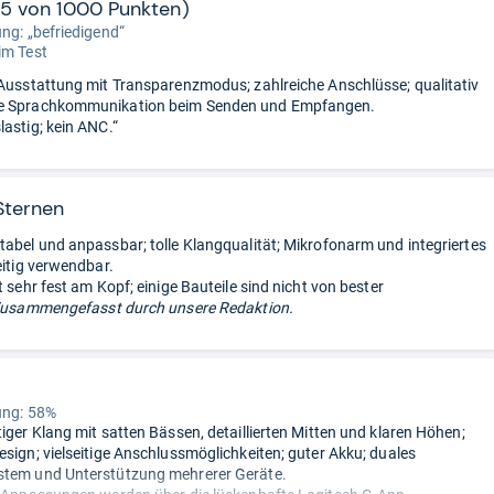
45 von 1000 Punkten)
ung: „befriedigend“
im Test
 Ausstattung mit Transparenzmodus; zahlreiche Anschlüsse; qualitativ
e Sprachkommunikation beim Senden und Empfangen.
lastig; kein ANC.“
Sternen
tabel und anpassbar; tolle Klangqualität; Mikrofonarm und integriertes
eitig verwendbar.
t sehr fest am Kopf; einige Bauteile sind nicht von bester
Zusammengefasst durch unsere Redaktion.
ung: 58%
tiger Klang mit satten Bässen, detaillierten Mitten und klaren Höhen;
esign; vielseitige Anschlussmöglichkeiten; guter Akku; duales
stem und Unterstützung mehrerer Geräte.