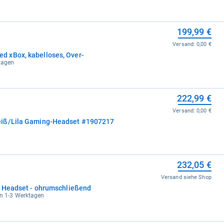
199,99 €
Versand:
0,00 €
 xBox, kabelloses, Over-
ktagen
222,99 €
Versand:
0,00 €
eiß/Lila Gaming-Headset #1907217
232,05 €
Versand siehe Shop
- Headset - ohrumschließend
in 1-3 Werktagen