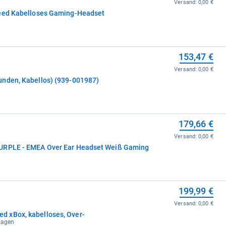
Versand:
0,00 €
peed Kabelloses Gaming-Headset
153,47 €
Versand:
0,00 €
unden, Kabellos) (939-001987)
179,66 €
Versand:
0,00 €
PURPLE - EMEA Over Ear Headset Weiß Gaming
e
199,99 €
Versand:
0,00 €
 xBox, kabelloses, Over-
ktagen