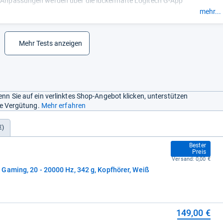
e Anpassungen werden über die lückenhafte Logitech G-App
; begrenzte Klangeinstellungen; kein sofort einsatzbereiter
mehr...
für den kabellosen Betrieb sind Dongle für Xbox und Playstation
- Zusammengefasst durch unsere Redaktion.
Mehr Tests anzeigen
nn Sie auf ein verlinktes Shop-Angebot klicken, unterstützen
ine Vergütung.
Mehr erfahren
€)
129,99 €
Bester
Preis
Versand:
0,00 €
Gaming, 20 - 20000 Hz, 342 g, Kopfhörer, Weiß
149,00 €