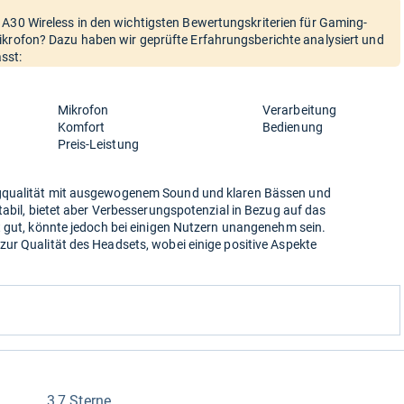
 A30 Wireless in den wichtigsten Bewertungskriterien für Gaming-
ikrofon? Dazu haben wir geprüfte Erfahrungsberichte analysiert und
sst:
Mikrofon
Verarbeitung
Komfort
Bedienung
Preis-Leistung
gqualität mit ausgewogenem Sound und klaren Bässen und
tabil, bietet aber Verbesserungspotenzial in Bezug auf das
t gut, könnte jedoch bei einigen Nutzern unangenehm sein.
ur Qualität des Headsets, wobei einige positive Aspekte
3,7 Sterne