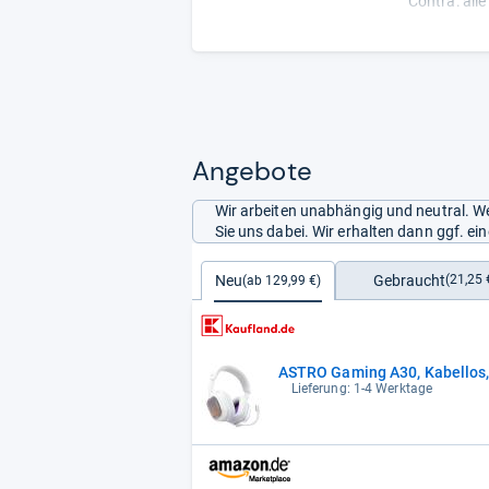
Contra: all
vorgenommen
Raumklang; 
notwendig.
Angebote
Wir arbeiten unabhängig und neutral. We
Sie uns dabei. Wir erhalten dann ggf. e
Gebraucht
Neu
(21,25 
(ab 129,99 €)
ASTRO Gaming A30, Kabellos, 
Lieferung: 1-4 Werktage