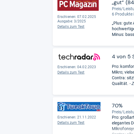
„gut“ (8
Preis/Leist
6 Produkte 
Erschienen: 07.02.2025
Ausgabe: 3/2025
„Plus: gute
Details zum Test
hochwertig
Minus: bass
4 von 5 
Pro: komfor
Erschienen: 04.02.2023
Mikro; viels
Details zum Test
Contra: sitz
Qualität.
- 
70%
Preis/Leist
Pro: großar
Erschienen: 21.11.2022
Details zum Test
elegantes D
Mikrofonsy