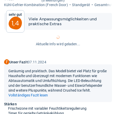
(6 Meinungen)
Kühl-​Gefrier-​Kom­bi­na­tion (French Door)
Stand­ge­rät
Gesamt­nutz­
Sehr gut
Viele Anpas­sungs­mög­lich­kei­ten und
1,4
prak­ti­sche Extras
Aktuelle Info wird geladen...
Unser Fazit
07.11.2024
Geräumig und praktisch. Das Modell bietet viel Platz für große
Haushalte und überzeugt mit modernen Funktionen wie
Abtauautomatik und Umluftkühlung. Die LED-Beleuchtung
und der benutzerfreundliche Wasser- und Eiswürfelspender
sind weitere Pluspunkte, während Crushed Ice fehlt.
Vollständiges Fazit lesen
Stärken
Frischezone mit variabler Feuchtikeitsregulierung
Timer für gezielte Getränkekühlung