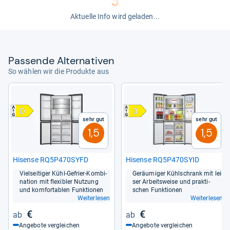
Aktuelle Info wird geladen...
Pas­sende Alter­na­ti­ven
So wählen wir die Produkte aus
Sehr gut
Sehr gut
1,5
1,5
Hisense RQ5P470SYFD
Hisense RQ5P470SYID
Viel­sei­ti­ger Kühl-​Gefrier-​Kom­bi­
Geräu­mi­ger Kühl­schrank mit lei­
na­tion mit fle­xibler Nut­zung
ser Arbeits­weise und prak­ti­
und kom­for­ta­blen Funk­tio­nen
schen Funk­tio­nen
Weiterlesen
Weiterlesen
€
€
Angebote vergleichen
Angebote vergleichen