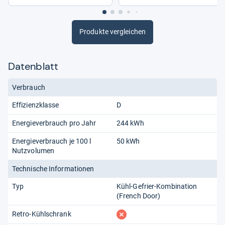
Produkte vergleichen
Datenblatt
Verbrauch
Effizienzklasse
D
Energieverbrauch pro Jahr
244 kWh
Energieverbrauch je 100 l
50 kWh
Nutzvolumen
Technische Informationen
Typ
Kühl-Gefrier-Kombination
(French Door)
fehlt
Retro-Kühlschrank