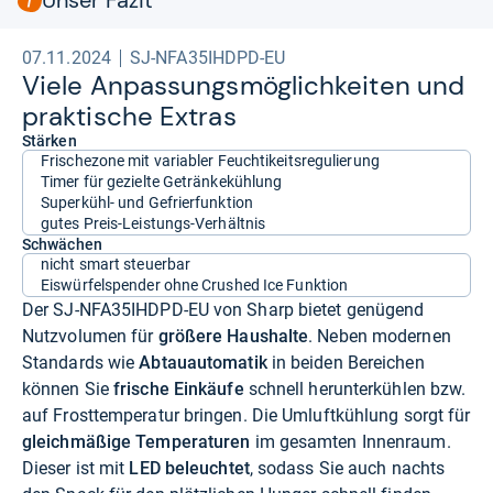
07.11.2024
SJ-NFA35IHDPD-EU
Viele Anpas­sungs­mög­lich­kei­ten und
prak­ti­sche Extras
Stärken
Frischezone mit variabler Feuchtikeitsregulierung
Timer für gezielte Getränkekühlung
Superkühl- und Gefrierfunktion
gutes Preis-Leistungs-Verhältnis
Schwächen
nicht smart steuerbar
Eiswürfelspender ohne Crushed Ice Funktion
Der SJ-NFA35IHDPD-EU von Sharp bietet genügend
Nutzvolumen für
größere Haushalte
. Neben modernen
Standards wie
Abtauautomatik
in beiden Bereichen
können Sie
frische Einkäufe
schnell herunterkühlen bzw.
auf Frosttemperatur bringen. Die Umluftkühlung sorgt für
gleichmäßige Temperaturen
im gesamten Innenraum.
Dieser ist mit
LED beleuchtet
, sodass Sie auch nachts