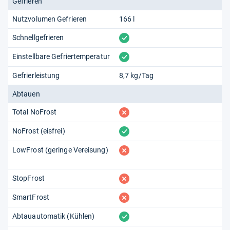
Gefrieren
Nutzvolumen Gefrieren
166 l
vorhanden
Schnellgefrieren
vorhanden
Einstellbare Gefriertemperatur
Gefrierleistung
8,7 kg/Tag
Abtauen
fehlt
Total NoFrost
vorhanden
NoFrost (eisfrei)
fehlt
LowFrost (geringe Vereisung)
fehlt
StopFrost
fehlt
SmartFrost
vorhanden
Abtauautomatik (Kühlen)