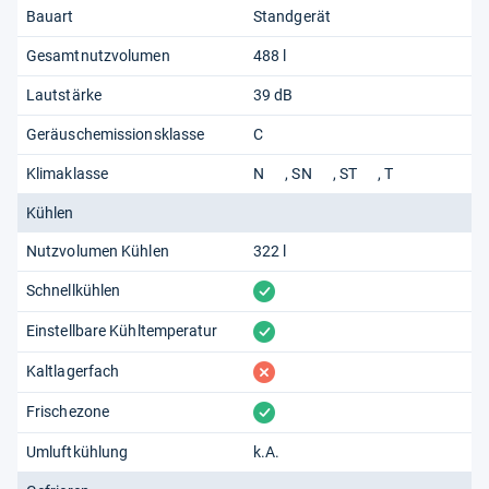
Bauart
Standgerät
Gesamtnutzvolumen
488 l
Lautstärke
39 dB
Geräuschemissionsklasse
C
Klimaklasse
N
SN
ST
T
Kühlen
Nutzvolumen Kühlen
322 l
vorhanden
Schnellkühlen
vorhanden
Einstellbare Kühltemperatur
fehlt
Kaltlagerfach
vorhanden
Frischezone
Umluftkühlung
k.A.