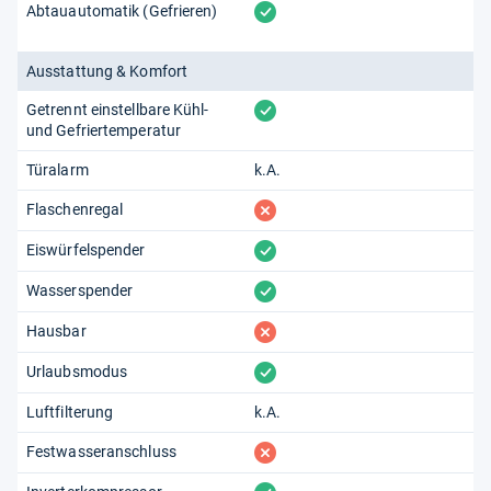
vorhanden
Abtauautomatik (Gefrieren)
Ausstattung & Komfort
vorhanden
Getrennt einstellbare Kühl-
und Gefriertemperatur
Türalarm
k.A.
fehlt
Flaschenregal
vorhanden
Eiswürfelspender
vorhanden
Wasserspender
fehlt
Hausbar
vorhanden
Urlaubsmodus
Luftfilterung
k.A.
fehlt
Festwasseranschluss