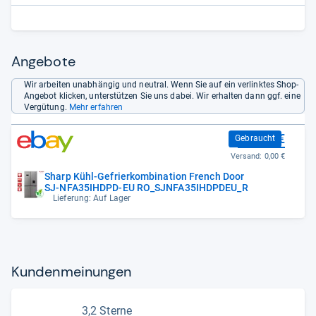
Angebote
Wir arbeiten unabhängig und neutral. Wenn Sie auf ein verlinktes Shop-
Angebot klicken, unterstützen Sie uns dabei. Wir erhalten dann ggf. eine
Vergütung.
Mehr erfahren
810,00 €
Gebraucht
Versand:
0,00 €
Sharp Kühl-Gefrierkombination French Door
SJ-NFA35IHDPD-EU RO_SJNFA35IHDPDEU_R
Lieferung: Auf Lager
Kun­den­mei­nun­gen
3,2 Sterne