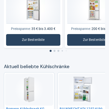
Preisspanne:
35 € bis 3.400 €
Preisspanne:
200 € bis 1
Zur Bestenliste
Zur Bestenliste
: Kühlschränke
: Standkü
Aktu­ell beliebte Kühl­schränke
Bomann Kühl­schrank KG
BAU­KNECHT KDI 12S2 Kühl­