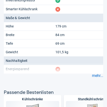
vorhanden
Inverterkompressor
fehlt
Smarter Kühlschrank
Maße & Gewicht
Höhe
179 cm
Breite
84 cm
Tiefe
69 cm
Gewicht
101,5 kg
Nachhaltigkeit
fehlt
Energiesparend
mehr...
Pas­sende Bes­ten­lis­ten
Kühlschränke
Standkühlschränk