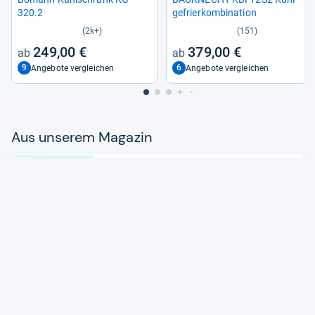
320.2
ge­frier­kom­bi­na­tion
(2k+)
(151)
249,00 €
379,00 €
9
6
Angebote vergleichen
Angebote vergleichen
Aus unse­rem Maga­zin
Tipps
Strom­spar-​Tipps für Ihren Kühl­
schrank
Zum Artikel
Tipps
Kühl­schränke: Gute Ener­gie­ef­fi­zi­
enz macht sich lang­fris­tig bezahlt