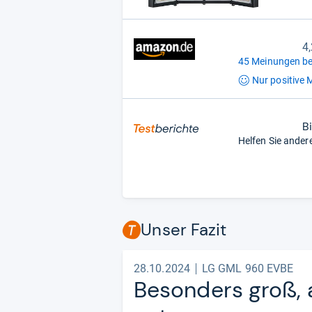
4
45 Meinungen be
Nur positive
M
B
Helfen Sie ander
Unser Fazit
28.10.2024
LG GML 960 EVBE
Beson­ders groß, a