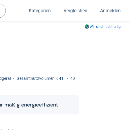
Kategorien
Vergleichen
Anmelden
Suchen
Wir sind nachhaltig
­ge­rät
Gesamt­nutz­vo­lu­men: 641 l
40
mäßig ener­gie­ef­fi­zi­ent