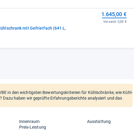
1.645,00 €
Versand:
0,00 €
lschrank mit Gefrierfach (641 L,
E in den wichtigsten Bewertungskriterien für Kühlschränke, wie Kühl-
? Dazu haben wir geprüfte Erfahrungsberichte analysiert und das
Innenraum
Ausstattung
Preis-Leistung