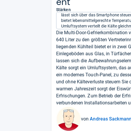
ent
Stärken
lässt sich über das Smartphone steue
bietet lebensmittelgerechte Temperat
Umluftsystem verteilt die Kälte gleich
Die Multi-Door-Gefrierkombination
640 Liter zu den größten Vertreteri
liegenden Kühlteil bietet er in zwei G
Einlegeböden aus Glas, in Türfächern
lassen sich die Aufbewahrungselemen
Kälte sorgt ein Umluftsystem, das a
ein modernes Touch-Panel, zu desse
und ohne Kälteverluste steuern Sie 
warmen Jahreszeit sorgt der Eiswür
Erfrischungen. Zum Betrieb der Erf
verbundenen Installationsarbeiten u
von
Andreas Sackman