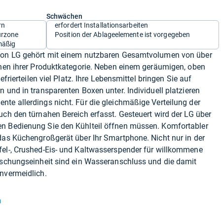
Schwächen
rn
erfordert Installationsarbeiten
urzone
Position der Ablageelemente ist vorgegeben
mäßig
 von LG gehört mit einem nutzbaren Gesamtvolumen von über
nnen ihrer Produktkategorie. Neben einem geräumigen, oben
efrierteilen viel Platz. Ihre Lebensmittel bringen Sie auf
 und in transparenten Boxen unter. Individuell platzieren
te allerdings nicht. Für die gleichmäßige Verteilung der
uch den türnahen Bereich erfasst. Gesteuert wird der LG über
n Bedienung Sie den Kühlteil öffnen müssen. Komfortabler
das Küchengroßgerät über Ihr Smartphone. Nicht nur in der
fel-, Crushed-Eis- und Kaltwasserspender für willkommene
rischungseinheit sind ein Wasseranschluss und die damit
nvermeidlich.
n