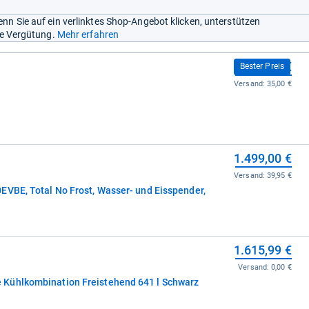
nn Sie auf ein verlinktes Shop-Angebot klicken, unterstützen
ine Vergütung.
Mehr erfahren
1.499,00 €
Bester Preis
Versand:
35,00 €
1.499,00 €
Versand:
39,95 €
EVBE, Total No Frost, Wasser- und Eisspender,
1.615,99 €
Versand:
0,00 €
Kühlkombination Freistehend 641 l Schwarz