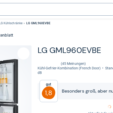
LG Kühlschränke
LG GML960EVBE
enblatt
LG GML960EVBE
(45 Meinungen)
Kühl-​Gefrier-​Kom­bi­na­tion (French Door)
Stand
dB
Gut
Beson­ders groß, aber nur 
1,8