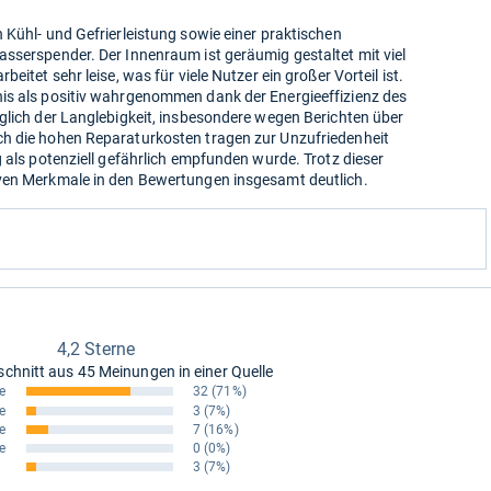
 Kühl- und Gefrierleistung sowie einer praktischen
sserspender. Der Innenraum ist geräumig gestaltet mit viel
eitet sehr leise, was für viele Nutzer ein großer Vorteil ist.
is als positiv wahrgenommen dank der Energieeffizienz des
glich der Langlebigkeit, insbesondere wegen Berichten über
ch die hohen Reparaturkosten tragen zur Unzufriedenheit
g als potenziell gefährlich empfunden wurde. Trotz dieser
iven Merkmale in den Bewertungen insgesamt deutlich.
4,2 Sterne
schnitt aus
45 Meinungen in einer Quelle
e
32
(71%)
e
3
(7%)
e
7
(16%)
e
0
(0%)
3
(7%)