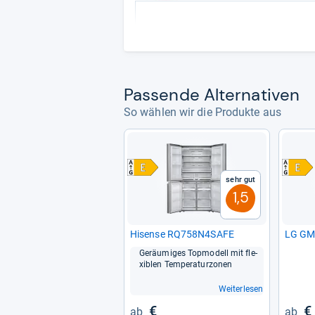
Pas­sende Alter­na­ti­ven
So wählen wir die Produkte aus
Sehr gut
1,5
Hisense RQ758N4SAFE
LG GM
Geräu­mi­ges Top­mo­dell mit fle­
xiblen Tem­pe­ra­tur­zo­nen
Weiterlesen
€
€