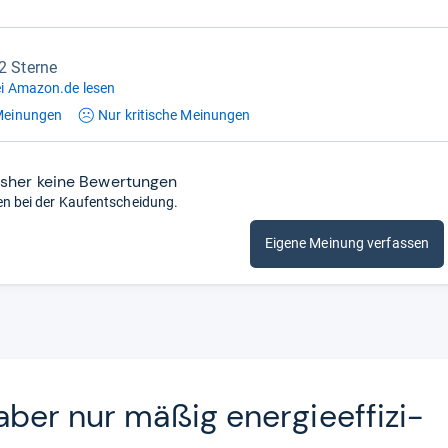
,2 Sterne
i Amazon.de lesen
einungen
Nur kritische
Meinungen
isher keine Bewertungen
en bei der Kaufentscheidung.
Eigene Meinung verfassen
ber nur mäßig ener­gie­ef­fi­zi­