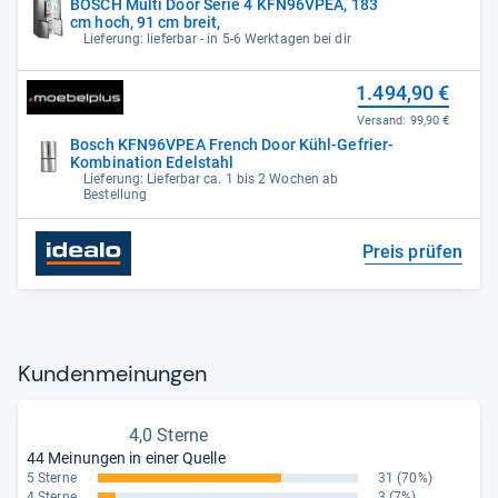
BOSCH Multi Door Serie 4 KFN96VPEA, 183
cm hoch, 91 cm breit,
Lieferung: lieferbar - in 5-6 Werktagen bei dir
1.494,90 €
Versand:
99,90 €
Bosch KFN96VPEA French Door Kühl-Gefrier-
Kombination Edelstahl
Lieferung: Lieferbar ca. 1 bis 2 Wochen ab
Bestellung
Preis prüfen
Kun­den­mei­nun­gen
4,0 Sterne
44 Meinungen in einer Quelle
5 Sterne
31
(70%)
4 Sterne
3
(7%)