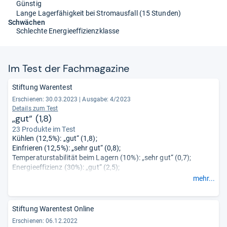
Günstig
Lange Lagerfähigkeit bei Stromausfall (15 Stunden)
Schwächen
Schlechte Energieeffizienzklasse
Im Test der Fach­ma­ga­zine
Stiftung Warentest
Erschienen: 30.03.2023
|
Ausgabe: 4/2023
Details zum Test
„gut“ (1,8)
23 Produkte im Test
Kühlen (12,5%): „gut“ (1,8);
Einfrieren (12,5%): „sehr gut“ (0,8);
Temperaturstabilität beim Lagern (10%): „sehr gut“ (0,7);
Energieeffizienz (30%): „gut“ (2,5);
Handhabung (25%): „gut“ (1,9);
mehr...
Geräusch (5%): „sehr gut“ (1,3);
Verhalten bei Störungen (5%): „gut“ (2,3).
Stiftung Warentest Online
Erschienen: 06.12.2022