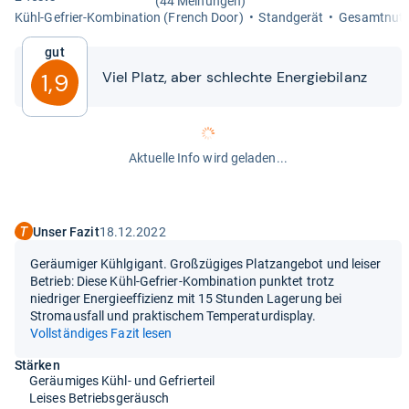
(44 Meinungen)
Kühl-​Gefrier-​Kom­bi­na­tion (French Door)
Stand­ge­rät
Gesamt­nutz­
Gut
Viel Platz, aber schlechte Ener­gie­bi­lanz
1,9
Aktuelle Info wird geladen...
Unser Fazit
18.12.2022
Geräumiger Kühlgigant. Großzügiges Platzangebot und leiser
Betrieb: Diese Kühl-Gefrier-Kombination punktet trotz
niedriger Energieeffizienz mit 15 Stunden Lagerung bei
Stromausfall und praktischem Temperaturdisplay.
Vollständiges Fazit lesen
Stärken
Geräumiges Kühl- und Gefrierteil
Leises Betriebsgeräusch