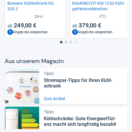
Bomann Kühl­schrank KG
BAU­KNECHT KDI 12S2 Kühl­
320.2
ge­frier­kom­bi­na­tion
(2k+)
(77)
249,00 €
379,00 €
9
5
Angebote vergleichen
Angebote vergleichen
Aus unse­rem Maga­zin
Tipps
Strom­spar-​Tipps für Ihren Kühl­
schrank
Zum Artikel
Tipps
Kühl­schränke: Gute Ener­gie­ef­fi­zi­
enz macht sich lang­fris­tig bezahlt