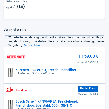
Details zum Test
„gut“ (1,8)
Angebote
Wir arbeiten unabhängig und neutral. Wenn Sie auf ein verlinktes Shop-
Angebot klicken, unterstützen Sie uns dabei. Wir erhalten dann ggf. eine
Vergütung.
Mehr erfahren
1.159,00 €
Versand:
129,99 €
KFN96VPEA Serie 4, French Door silber
Lieferung: Sofort verfügbar
1.172,20 €
Bester Preis
Versand:
64,99 €
Bosch Serie 4 KFN96VPEA, Freistehend,
French door, Edelstahl, 605 l, SN-T, C
Lieferung: 5-8 Werktage