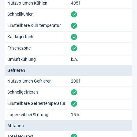
Nutzvolumen Kühlen
405 l
vorhanden
Schnellkühlen
vorhanden
Einstellbare Kühltemperatur
vorhanden
Kaltlagerfach
vorhanden
Frischezone
Umluftkühlung
k.A.
Gefrieren
Nutzvolumen Gefrieren
200 l
vorhanden
Schnellgefrieren
vorhanden
Einstellbare Gefriertemperatur
Lagerzeit bei Störung
15 h
Abtauen
vorhanden
Total NoFrost