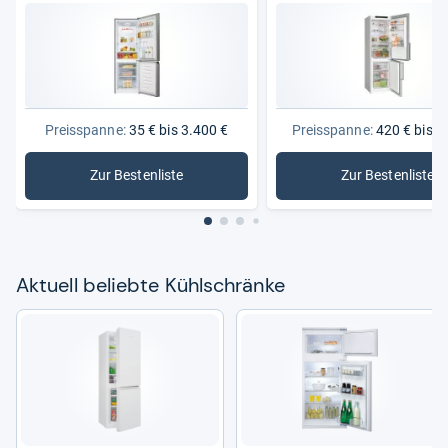
Preisspanne:
35 € bis 3.400 €
Preisspanne:
420 € bis 1
Zur Bestenliste
Zur Bestenliste
: Kühlschränke
: Bosch K
Aktu­ell beliebte Kühl­schränke