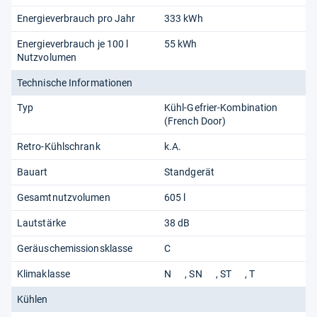
Energieverbrauch pro Jahr
333 kWh
Energieverbrauch je 100 l
55 kWh
Nutzvolumen
Technische Informationen
Typ
Kühl-Gefrier-Kombination
(French Door)
Retro-Kühlschrank
k.A.
Bauart
Standgerät
Gesamtnutzvolumen
605 l
Lautstärke
38 dB
Geräuschemissionsklasse
C
Klimaklasse
N
SN
ST
T
Kühlen