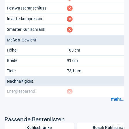
fehlt
Festwasseranschluss
fehlt
Inverterkompressor
fehlt
Smarter Kühlschrank
Maße & Gewicht
Höhe
183 cm
Breite
91 cm
Tiefe
73,1 cm
Nachhaltigkeit
fehlt
Energiesparend
mehr...
Pas­sende Bes­ten­lis­ten
Kühlschränke
Bosch Kühlschränk