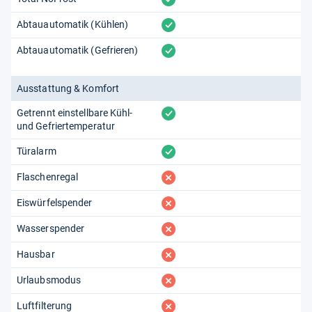
vorhanden
Abtauautomatik (Kühlen)
vorhanden
Abtauautomatik (Gefrieren)
Ausstattung & Komfort
vorhanden
Getrennt einstellbare Kühl-
und Gefriertemperatur
vorhanden
Türalarm
fehlt
Flaschenregal
fehlt
Eiswürfelspender
fehlt
Wasserspender
fehlt
Hausbar
fehlt
Urlaubsmodus
fehlt
Luftfilterung