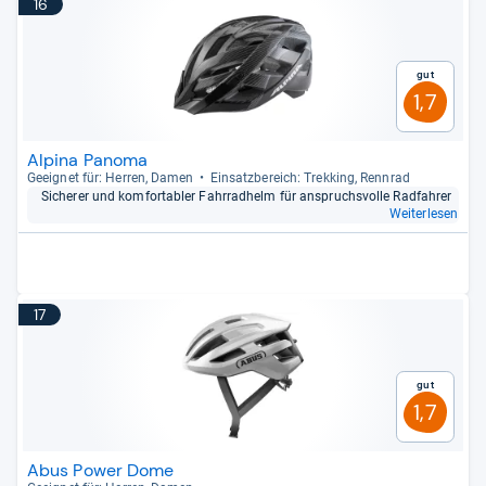
16
Gut
1,7
Alpina Panoma
Geeig­net für: Her­ren, Damen
Ein­satz­be­reich: Trek­king, Renn­rad
Siche­rer und kom­for­ta­bler Fahr­rad­helm für anspruchs­volle Rad­fah­rer
Weiterlesen
17
Gut
1,7
Abus Power Dome