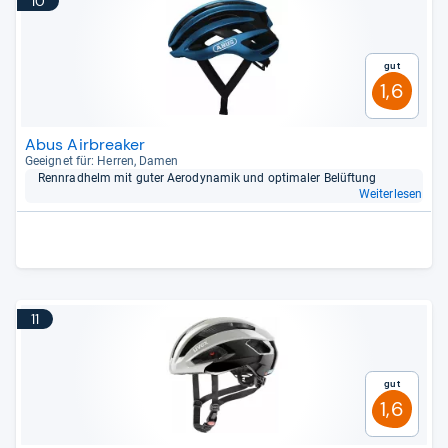
10
Gut
1,6
Abus Airbreaker
Geeig­net für: Her­ren, Damen
Renn­rad­helm mit guter Aero­dy­na­mik und opti­ma­ler Belüf­tung
Weiterlesen
11
Gut
1,6