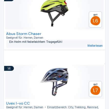
Gut
1,6
Abus Storm Chaser
Geeig­net für: Her­ren, Damen
Ein Helm mit feder­leich­tem Tra­ge­ge­fühl
Weiterlesen
14
Gut
1,7
Uvex I-vo CC
Geeig­net für: Her­ren, Damen
Ein­satz­be­reich: City, Trek­king, Renn­rad,