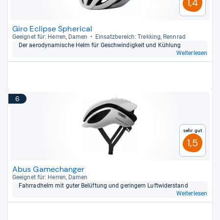
1,4
Giro Eclipse Spherical
Geeig­net für: Her­ren, Damen
Ein­satz­be­reich: Trek­king, Renn­rad
Der aero­dy­na­mi­sche Helm für Geschwin­dig­keit und Küh­lung
Weiterlesen
6
Sehr gut
1,5
Abus Gamechanger
Geeig­net für: Her­ren, Damen
Fahr­rad­helm mit guter Belüf­tung und gerin­gem Luft­wi­der­stand
Weiterlesen