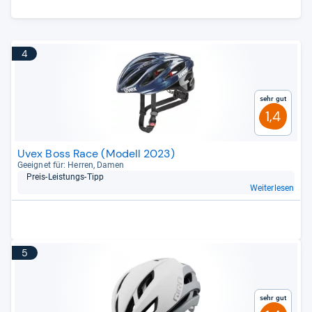
4
Sehr gut
1,4
Uvex Boss Race (Modell 2023)
Geeig­net für: Her­ren, Damen
Preis-​Leis­tungs-​Tipp
Weiterlesen
5
Sehr gut