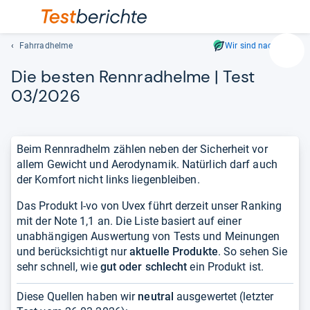
Fahrradhelme
Wir sind nachhaltig
Suc
Die bes­ten Renn­rad­helme | Test
Geben
Sie
03/2026
mindest
drei
Zeichen
Beim Rennradhelm zählen neben der Sicherheit vor
ein.
allem Gewicht und Aerodynamik. Natürlich darf auch
Vorschl
der Komfort nicht links liegenbleiben.
erschei
automat
Das Produkt I-vo von Uvex führt derzeit unser Ranking
und
mit der Note 1,1 an. Die Liste basiert auf einer
lassen
unabhängigen Auswertung von Tests und Meinungen
sich
und berücksichtigt nur
aktuelle Produkte
. So sehen Sie
mit
sehr schnell, wie
gut oder schlecht
ein Produkt ist.
den
Pfeiltas
Diese Quellen haben wir
neutral
ausgewertet (letzter
auswähl