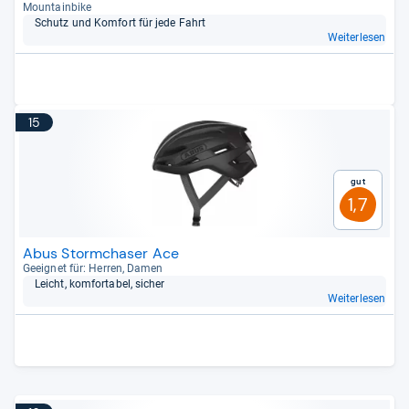
Moun­tain­bike
Schutz und Kom­fort für jede Fahrt
Weiterlesen
15
Gut
1,7
Abus Stormchaser Ace
Geeig­net für: Her­ren, Damen
Leicht, kom­for­ta­bel, sicher
Weiterlesen