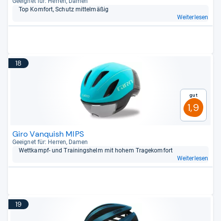
Geeig­net für: Her­ren, Damen
Top Kom­fort, Schutz mit­tel­mä­ßig
Weiterlesen
18
Gut
1,9
Giro Vanquish MIPS
Geeig­net für: Her­ren, Damen
Wett­kampf-​ und Trai­nings­helm mit hohem Tra­ge­kom­fort
Weiterlesen
19