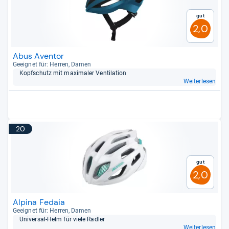
Gut
2,0
Abus Aventor
Geeig­net für: Her­ren, Damen
Kopf­schutz mit maxi­ma­ler Ven­ti­la­tion
Weiterlesen
20
Gut
2,0
Alpina Fedaia
Geeig­net für: Her­ren, Damen
Uni­ver­sal-​Helm für viele Rad­ler
Weiterlesen