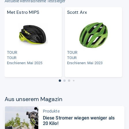
Aktuelle Rennradhelme Testsieger
Met Estro MIPS
Scott Arx
TOUR
TOUR
TOUR
TOUR
Erschienen: Mai 2025
Erschienen: Mai 2023
E
Aus unse­rem Maga­zin
Produkte
Diese Stro­mer wie­gen weni­ger als
20 Kilo!