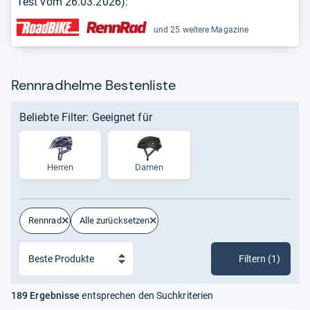
Test vom
26.03.2026
):
und 25 weitere Magazine
Rennradhelme Bestenliste
Beliebte Filter: Geeignet für
Herren
Damen
Rennrad
Alle zurücksetzen
Filtern (1)
189 Ergebnisse
entsprechen den Suchkriterien