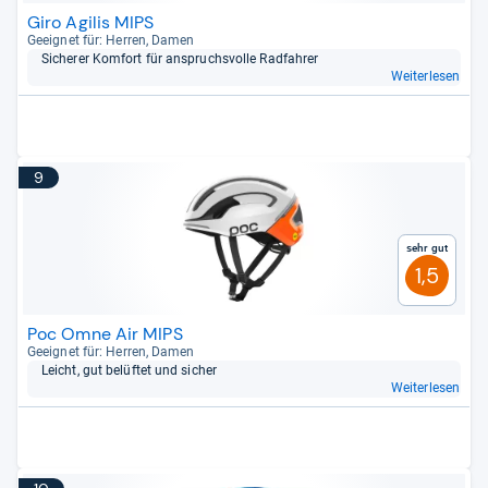
Giro Agilis MIPS
Geeig­net für: Her­ren, Damen
Siche­rer Kom­fort für anspruchs­volle Rad­fah­rer
Weiterlesen
9
Sehr gut
1,5
Poc Omne Air MIPS
Geeig­net für: Her­ren, Damen
Leicht, gut belüf­tet und sicher
Weiterlesen