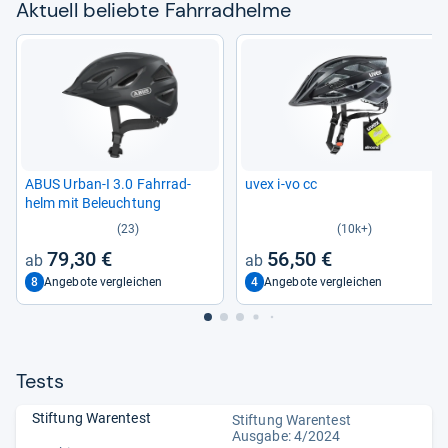
Aktu­ell beliebte Fahr­rad­helme
ABUS Urban-​I 3.0 Fahr­rad­
uvex i-​vo cc
helm mit Beleuch­tung
(23)
(10k+)
79,30 €
56,50 €
8
4
Angebote vergleichen
Angebote vergleichen
Tests
Stiftung Warentest
Stiftung Warentest
Ausgabe: 4/2024