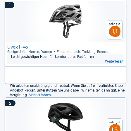
1
Sehr gut
1,1
Uvex I-vo
Geeig­net für: Her­ren, Damen
Ein­satz­be­reich: Trek­king, Renn­rad
Leicht­ge­wich­ti­ger Helm für kom­for­ta­bles Rad­fah­ren
Weiterlesen
Wir arbeiten unabhängig und neutral. Wenn Sie auf ein verlinktes Shop-
Angebot klicken, unterstützen Sie uns dabei. Wir erhalten dann ggf. eine
Vergütung.
Mehr erfahren
2
Sehr gut
1,3