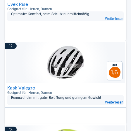
Uvex Rise
Geeig­net für: Her­ren, Damen
Opti­ma­ler Kom­fort, beim Schutz nur mit­tel­mä­ßig
Weiterlesen
12
Gut
1,6
Kask Valegro
Geeig­net für: Her­ren, Damen
Renn­rad­helm mit guter Belüf­tung und gerin­gem Gewicht
Weiterlesen
13