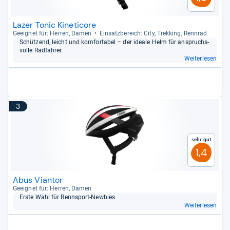
Lazer Tonic Kineticore
Geeig­net für: Her­ren, Damen
Ein­satz­be­reich: City, Trek­king, Renn­rad
Schüt­zend, leicht und kom­for­ta­bel – der ideale Helm für anspruchs­
volle Rad­fah­rer.
Weiterlesen
3
Sehr gut
1,4
Abus Viantor
Geeig­net für: Her­ren, Damen
Erste Wahl für Rennsport-​New­bies
Weiterlesen