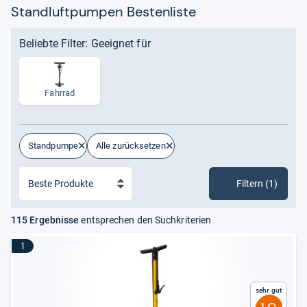
Standluftpumpen Bestenliste
die aktuell besten Standluftpumpen aus
Tests
und
Meinungen
. Durchschnittlich werden die Produkte mit
Note 1,7 bewertet. Aktuell
Beliebte Filter: Geeignet für
an der Spitze
ist BBB
Airboost 2.0.
Fahrrad
Standpumpe
Alle zurücksetzen
Filtern (1)
115 Ergebnisse
entsprechen den Suchkriterien
1
Sehr gut