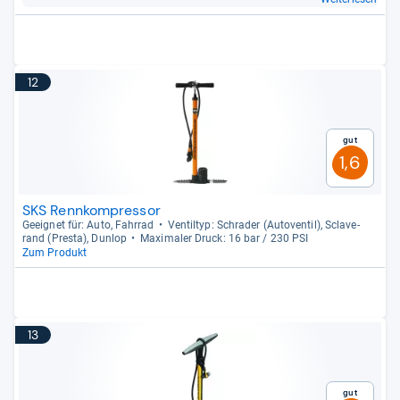
12
Gut
1,6
SKS Rennkompressor
Geeig­net für: Auto, Fahr­rad
Ven­til­typ: Schra­der (Auto­ven­til), Scla­ve­
rand (Presta), Dun­lop
Maxi­ma­ler Druck: 16 bar / 230 PSI
Zum Produkt
13
Gut