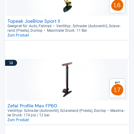
1,6
Topeak JoeBlow Sport II
Geeig­net für: Auto, Fahr­rad
Ven­til­typ: Schra­der (Auto­ven­til), Scla­ve­
rand (Presta), Dun­lop
Maxi­ma­ler Druck: 11 Bar
Zum Produkt
14
Gut
1,7
Zefal Profile Max FP60
Ven­til­typ: Schra­der (Auto­ven­til), Scla­ve­rand (Presta), Dun­lop
Maxi­ma­
ler Druck: 174 psi / 12 bar
Zum Produkt