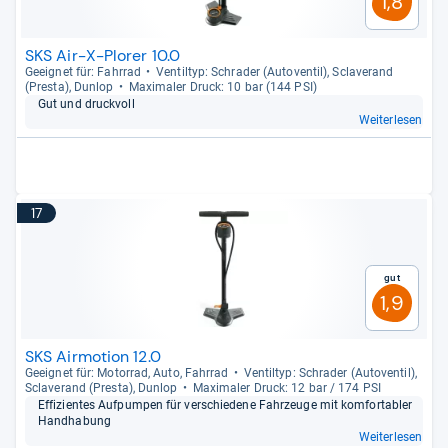
1,8
SKS Air-X-Plorer 10.0
Geeig­net für: Fahr­rad
Ven­til­typ: Schra­der (Auto­ven­til), Scla­ve­rand
(Presta), Dun­lop
Maxi­ma­ler Druck: 10 bar (144 PSI)
Gut und druck­voll
Weiterlesen
17
Gut
1,9
SKS Airmotion 12.0
Geeig­net für: Motor­rad, Auto, Fahr­rad
Ven­til­typ: Schra­der (Auto­ven­til),
Scla­ve­rand (Presta), Dun­lop
Maxi­ma­ler Druck: 12 bar / 174 PSI
Effi­zi­en­tes Auf­pum­pen für ver­schie­dene Fahr­zeuge mit kom­for­ta­bler
Hand­ha­bung
Weiterlesen