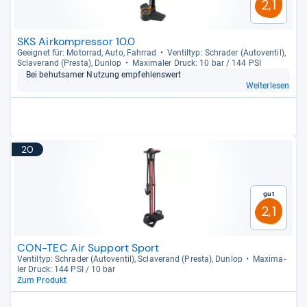
2,1
SKS Airkompressor 10.0
Geeig­net für: Motor­rad, Auto, Fahr­rad
Ven­til­typ: Schra­der (Auto­ven­til),
Scla­ve­rand (Presta), Dun­lop
Maxi­ma­ler Druck: 10 bar / 144 PSI
Bei behut­sa­mer Nut­zung emp­feh­lens­wert
Weiterlesen
20
Gut
2,1
CON-TEC Air Support Sport
Ven­til­typ: Schra­der (Auto­ven­til), Scla­ve­rand (Presta), Dun­lop
Maxi­ma­
ler Druck: 144 PSI / 10 bar
Zum Produkt