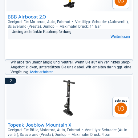
1,0
BBB Airboost 2.0
Geeig­net für: Motor­rad, Auto, Fahr­rad
Ven­til­typ: Schra­der (Auto­ven­til),
Scla­ve­rand (Presta), Dun­lop
Maxi­ma­ler Druck: 11 Bar
Unein­ge­schränkte Kauf­emp­feh­lung
Weiterlesen
Wir arbeiten unabhängig und neutral. Wenn Sie auf ein verlinktes Shop-
Angebot klicken, unterstützen Sie uns dabei. Wir erhalten dann ggf. eine
Vergütung.
Mehr erfahren
2
Sehr gut
1,0
Topeak Joeblow Mountain X
Geeig­net für: Bälle, Motor­rad, Auto, Fahr­rad
Ven­til­typ: Schra­der (Auto­
ven­til), Scla­ve­rand (Presta), Dun­lop
Maxi­ma­ler Druck: 4 bar