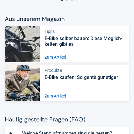
Aus unse­rem Maga­zin
Tipps
E-​Bike sel­ber bauen: Diese Mög­lich­
kei­ten gibt es
Zum Artikel
Produkte
E-​Bike kau­fen: So geht’s güns­ti­ger
Zum Artikel
Häu­fig gestellte Fra­gen (FAQ)
Welche Standluftpumpen sind die besten?