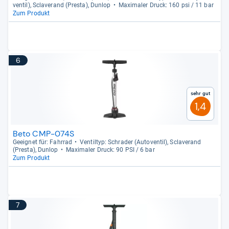
ven­til), Scla­ve­rand (Presta), Dun­lop
Maxi­ma­ler Druck: 160 psi / 11 bar
Zum Produkt
6
Sehr gut
1,4
Beto CMP-074S
Geeig­net für: Fahr­rad
Ven­til­typ: Schra­der (Auto­ven­til), Scla­ve­rand
(Presta), Dun­lop
Maxi­ma­ler Druck: 90 PSI / 6 bar
Zum Produkt
7