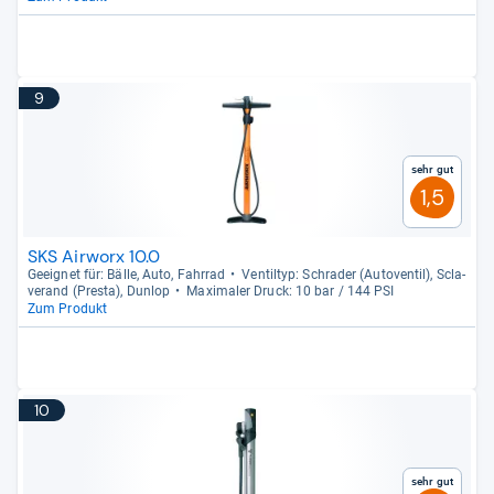
9
Sehr gut
1,5
SKS Airworx 10.0
Geeig­net für: Bälle, Auto, Fahr­rad
Ven­til­typ: Schra­der (Auto­ven­til), Scla­
ve­rand (Presta), Dun­lop
Maxi­ma­ler Druck: 10 bar / 144 PSI
Zum Produkt
10
Sehr gut