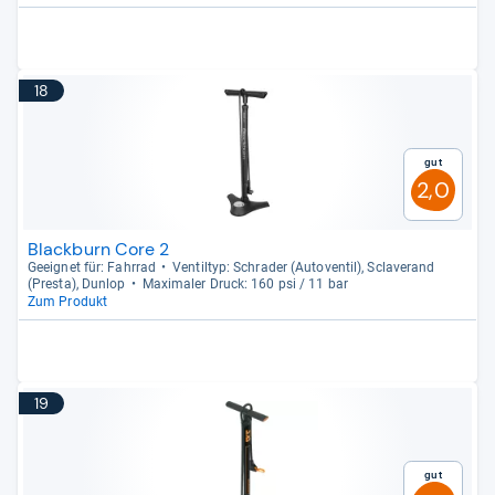
18
Gut
2,0
Blackburn Core 2
Geeig­net für: Fahr­rad
Ven­til­typ: Schra­der (Auto­ven­til), Scla­ve­rand
(Presta), Dun­lop
Maxi­ma­ler Druck: 160 psi / 11 bar
Zum Produkt
19
Gut