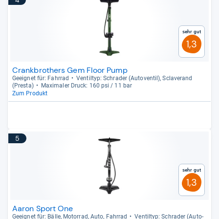
4
Sehr gut
1,3
Crankbrothers Gem Floor Pump
Geeig­net für: Fahr­rad
Ven­til­typ: Schra­der (Auto­ven­til), Scla­ve­rand
(Presta)
Maxi­ma­ler Druck: 160 psi / 11 bar
Zum Produkt
5
Sehr gut
1,3
Aaron Sport One
Geeig­net für: Bälle, Motor­rad, Auto, Fahr­rad
Ven­til­typ: Schra­der (Auto­