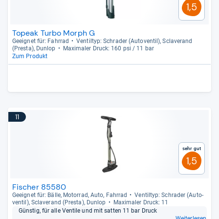
1,5
Topeak Turbo Morph G
Geeig­net für: Fahr­rad
Ven­til­typ: Schra­der (Auto­ven­til), Scla­ve­rand
(Presta), Dun­lop
Maxi­ma­ler Druck: 160 psi / 11 bar
Zum Produkt
11
Sehr gut
1,5
Fischer ‎85580
Geeig­net für: Bälle, Motor­rad, Auto, Fahr­rad
Ven­til­typ: Schra­der (Auto­
ven­til), Scla­ve­rand (Presta), Dun­lop
Maxi­ma­ler Druck: 11
Güns­tig, für alle Ven­tile und mit sat­ten 11 bar Druck
Weiterlesen