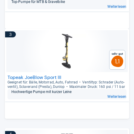
Top-​Pumpe für MTB & Gra­vel­bike
Weiterlesen
3
Sehr gut
1,1
Topeak JoeBlow Sport III
Geeig­net für: Bälle, Motor­rad, Auto, Fahr­rad
Ven­til­typ: Schra­der (Auto­
ven­til), Scla­ve­rand (Presta), Dun­lop
Maxi­ma­ler Druck: 160 psi / 11 bar
Hoch­wer­tige Pumpe mit kur­zer Leine
Weiterlesen