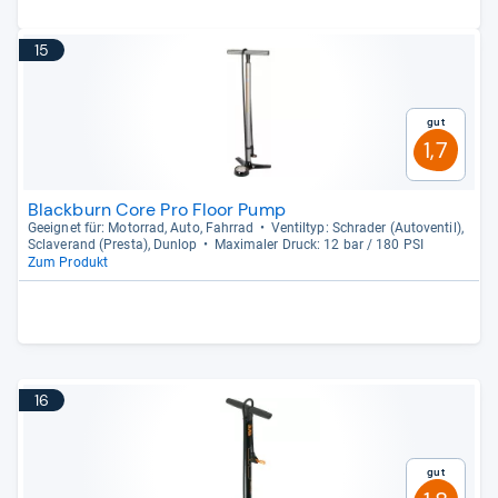
15
Gut
1,7
Blackburn Core Pro Floor Pump
Geeig­net für: Motor­rad, Auto, Fahr­rad
Ven­til­typ: Schra­der (Auto­ven­til),
Scla­ve­rand (Presta), Dun­lop
Maxi­ma­ler Druck: 12 bar / 180 PSI
Zum Produkt
16
Gut