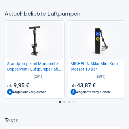
Aktu­ell beliebte Luft­pum­pen
Stand­pumpe mit Mano­me­ter
MICHE­LIN Akku-​Mini-​Kom­
Dop­pel­ven­til Luft­pumpe Fahr­
pres­sor 10 Bar
rad Pumpe 160 PSI 11 Bar
(291)
(591)
9,95 €
43,87 €
6
8
Angebote vergleichen
Angebote vergleichen
Tests