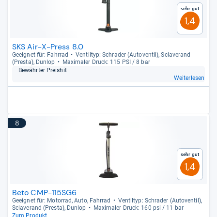
Sehr gut
1,4
SKS Air-X-Press 8.0
Geeig­net für: Fahr­rad
Ven­til­typ: Schra­der (Auto­ven­til), Scla­ve­rand
(Presta), Dun­lop
Maxi­ma­ler Druck: 115 PSI / 8 bar
Bewähr­ter Preis­hit
Weiterlesen
8
Sehr gut
1,4
Beto CMP-115SG6
Geeig­net für: Motor­rad, Auto, Fahr­rad
Ven­til­typ: Schra­der (Auto­ven­til),
Scla­ve­rand (Presta), Dun­lop
Maxi­ma­ler Druck: 160 psi / 11 bar
Zum Produkt