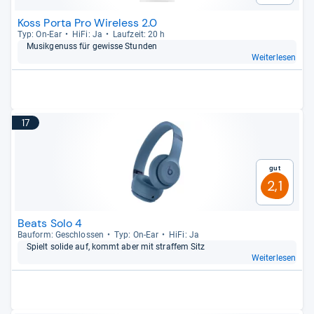
Koss Porta Pro Wireless 2.0
Typ: On-​Ear
HiFi: Ja
Lauf­zeit: 20 h
Musik­ge­nuss für gewisse Stun­den
Weiterlesen
17
Gut
2,1
Beats Solo 4
Bau­form: Geschlos­sen
Typ: On-​Ear
HiFi: Ja
Spielt solide auf, kommt aber mit straf­fem Sitz
Weiterlesen