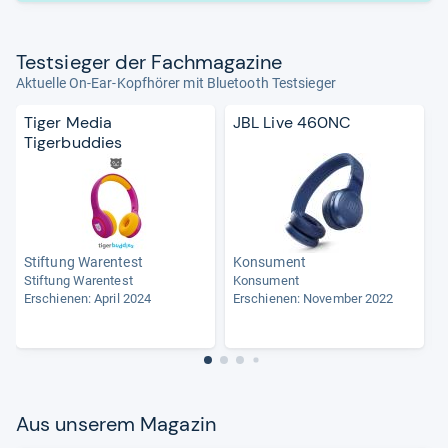
Test­sie­ger der Fach­ma­ga­zine
Aktuelle On-Ear-Kopfhörer mit Bluetooth Testsieger
Tiger Media
JBL Live 460NC
Tigerbuddies
Stiftung Warentest
Konsument
Stiftung Warentest
Konsument
Erschienen: April 2024
Erschienen: November 2022
A
E
Aus unse­rem Maga­zin