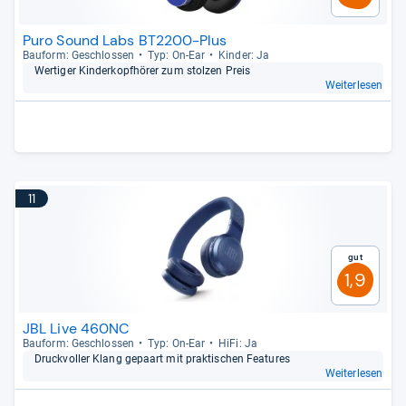
Puro Sound Labs BT2200-Plus
Bau­form: Geschlos­sen
Typ: On-​Ear
Kin­der: Ja
Wer­ti­ger Kin­der­kopf­hö­rer zum stol­zen Preis
Weiterlesen
11
Gut
1,9
JBL Live 460NC
Bau­form: Geschlos­sen
Typ: On-​Ear
HiFi: Ja
Druck­vol­ler Klang gepaart mit prak­ti­schen Fea­tu­res
Weiterlesen