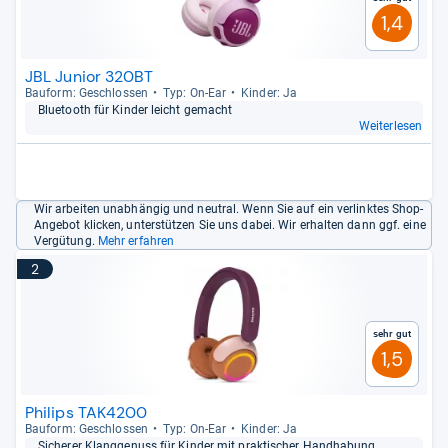
1,4
JBL Junior 320BT
Bau­form: Geschlos­sen
Typ: On-​Ear
Kin­der: Ja
Blue­tooth für Kin­der leicht gemacht
Weiterlesen
Wir arbeiten unabhängig und neutral. Wenn Sie auf ein verlinktes Shop-
Angebot klicken, unterstützen Sie uns dabei. Wir erhalten dann ggf. eine
Vergütung.
Mehr erfahren
2
Sehr gut
1,5
Philips TAK4200
Bau­form: Geschlos­sen
Typ: On-​Ear
Kin­der: Ja
Siche­rer Klang­ge­nuss für Kin­der mit prak­ti­scher Hand­ha­bung