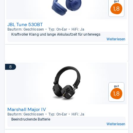
Gut
1,8
JBL Tune 530BT
Bau­form: Geschlos­sen
Typ: On-​Ear
HiFi: Ja
Kraft­vol­ler Klang und lange Akku­lauf­zeit für unter­wegs
Weiterlesen
8
Gut
1,8
Marshall Major IV
Bau­form: Geschlos­sen
Typ: On-​Ear
HiFi: Ja
Beein­dru­ckende Bat­te­rie
Weiterlesen