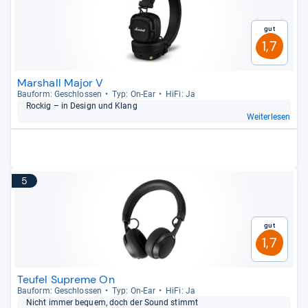
Gut
1,7
Marshall Major V
Bau­form: Geschlos­sen
Typ: On-​Ear
HiFi: Ja
Rockig – in Design und Klang
Weiterlesen
5
Gut
1,7
Teufel Supreme On
Bau­form: Geschlos­sen
Typ: On-​Ear
HiFi: Ja
Nicht immer bequem, doch der Sound stimmt