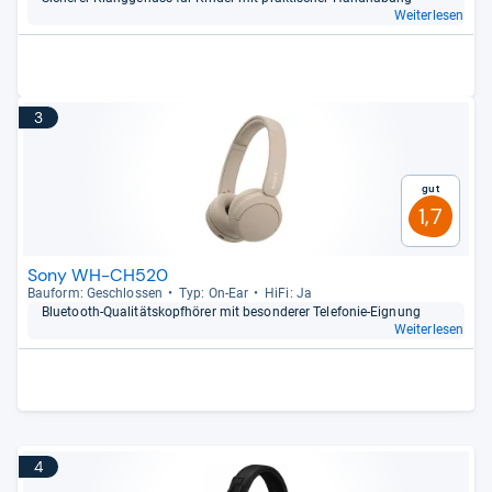
Weiterlesen
3
Gut
1,7
Sony WH-CH520
Bau­form: Geschlos­sen
Typ: On-​Ear
HiFi: Ja
Blue­tooth-​Qua­li­täts­kopf­hö­rer mit beson­de­rer Tele­fo­nie-​Eig­nung
Weiterlesen
4