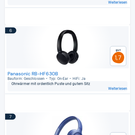
Weiterlesen
6
Gut
1,7
Panasonic RB-HF630B
Bau­form: Geschlos­sen
Typ: On-​Ear
HiFi: Ja
Ohr­wär­mer mit ordent­lich Puste und gutem Sitz
Weiterlesen
7