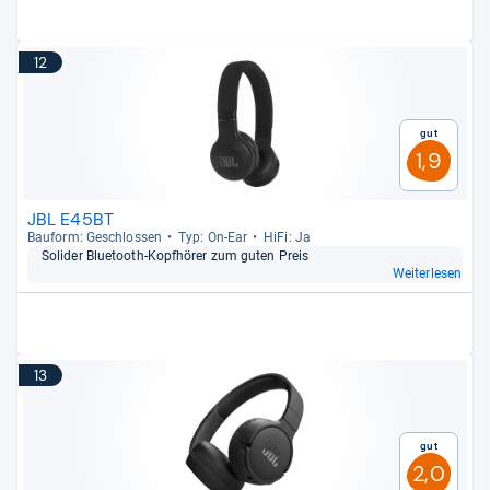
12
Gut
1,9
JBL E45BT
Bau­form: Geschlos­sen
Typ: On-​Ear
HiFi: Ja
Soli­der Blue­tooth-​Kopf­hö­rer zum guten Preis
Weiterlesen
13
Gut
2,0