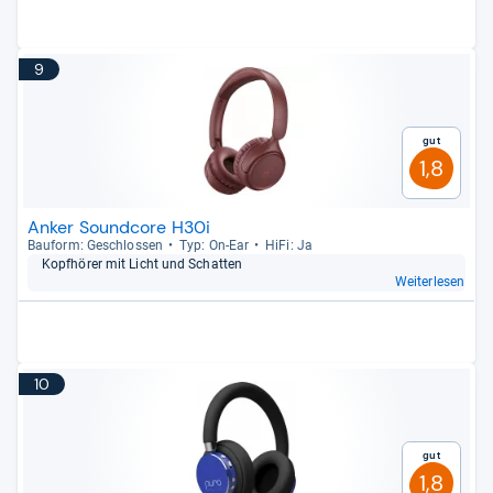
9
Gut
1,8
Anker Soundcore H30i
Bau­form: Geschlos­sen
Typ: On-​Ear
HiFi: Ja
Kopf­hö­rer mit Licht und Schat­ten
Weiterlesen
10
Gut
1,8