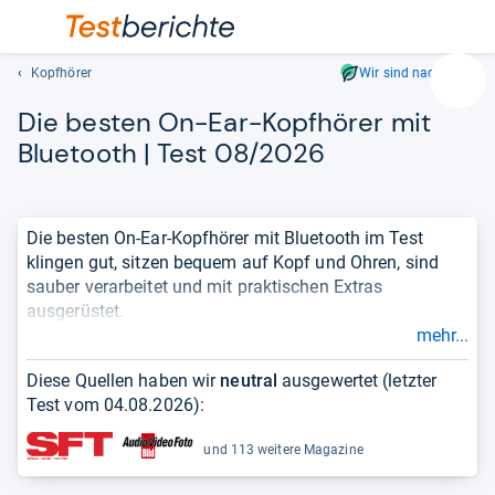
Kopfhörer
Wir sind nachhaltig
Suc
Die bes­ten On-​Ear-​Kopf­hö­rer mit
Geben
Sie
Blue­tooth | Test 08/2026
mindest
drei
Zeichen
Die besten On-Ear-Kopfhörer mit Bluetooth im Test
ein.
klingen gut, sitzen bequem auf Kopf und Ohren, sind
Vorschl
sauber verarbeitet und mit praktischen Extras
erschei
ausgerüstet.
automat
mehr...
und
Bei Over-Ear-Kopfhörern umschließen die Ohrmuscheln
lassen
die Ohren, bei On-Ear-Kopfhörern liegen sie
direkt auf
Diese Quellen haben wir
neutral
ausgewertet (letzter
sich
den Ohren
. Kopfhörer dieser zuletzt genannten Machart
Test vom
04.08.2026
):
mit
halten dank Bügel sicher auf dem Kopf und sind meist
den
geschlossen gebaut, sodass keine Töne nach außen
und 113 weitere Magazine
Pfeiltas
dringen und die Umgebung gleichzeitig gut
auswähl