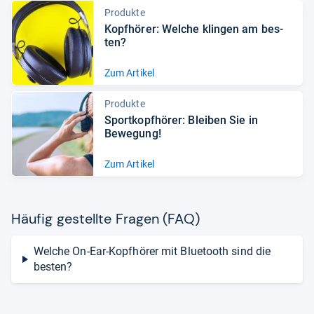
Produkte
Kopf­hö­rer: Wel­che klin­gen am bes­
ten?
Zum Artikel
Produkte
Sport­kopf­hö­rer: Blei­ben Sie in
Bewe­gung!
Zum Artikel
Häu­fig gestellte Fra­gen (FAQ)
Welche On-Ear-Kopfhörer mit Bluetooth sind die
besten?