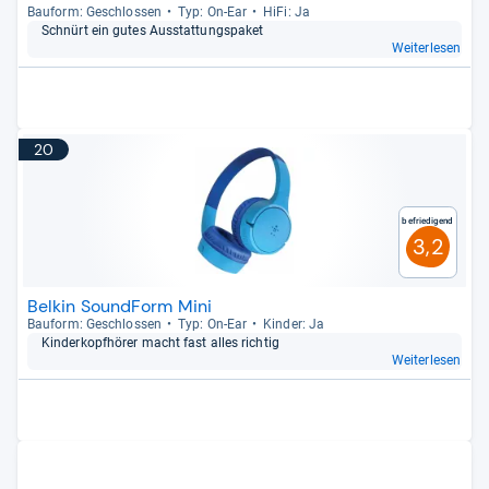
Bau­form: Geschlos­sen
Typ: On-​Ear
HiFi: Ja
Schnürt ein gutes Aus­stat­tungs­pa­ket
Weiterlesen
20
Befriedigend
3,2
Belkin SoundForm Mini
Bau­form: Geschlos­sen
Typ: On-​Ear
Kin­der: Ja
Kin­der­kopf­hö­rer macht fast alles rich­tig
Weiterlesen