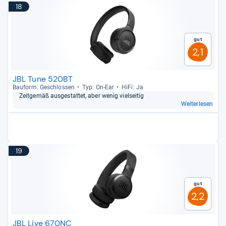
18
Gut
2,1
JBL Tune 520BT
Bau­form: Geschlos­sen
Typ: On-​Ear
HiFi: Ja
Zeit­ge­mäß aus­ge­stat­tet, aber wenig viel­sei­tig
Weiterlesen
19
Gut
2,2
JBL Live 670NC