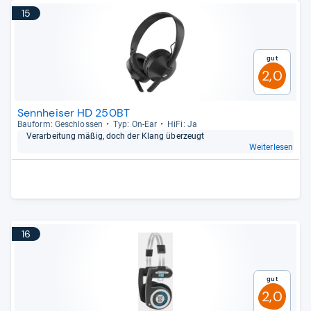
15
Gut
2,0
Sennheiser HD 250BT
Bau­form: Geschlos­sen
Typ: On-​Ear
HiFi: Ja
Ver­ar­bei­tung mäßig, doch der Klang über­zeugt
Weiterlesen
16
Gut
2,0