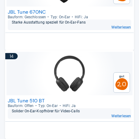
JBL Tune 670NC
Bau­form: Geschlos­sen
Typ: On-​Ear
HiFi: Ja
Starke Aus­stat­tung spe­zi­ell für On-​Ear-​Fans
Weiterlesen
14
Gut
2,0
JBL Tune 510 BT
Bau­form: Offen
Typ: On-​Ear
HiFi: Ja
Soli­der On-​Ear-​Kopf­hö­rer für Video-​Calls
Weiterlesen