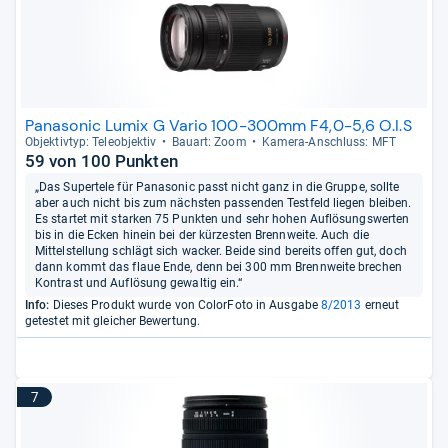
Panasonic Lumix G Vario 100-300mm F4,0-5,6 O.I.S
Objek­tiv­typ: Tele­ob­jek­tiv
Bau­art: Zoom
Kamera-​Anschluss: MFT
59 von 100 Punkten
„Das Supertele für Panasonic passt nicht ganz in die Gruppe, sollte
aber auch nicht bis zum nächsten passenden Testfeld liegen bleiben.
Es startet mit starken 75 Punkten und sehr hohen Auflösungswerten
bis in die Ecken hinein bei der kürzesten Brennweite. Auch die
Mittelstellung schlägt sich wacker. Beide sind bereits offen gut, doch
dann kommt das flaue Ende, denn bei 300 mm Brennweite brechen
Kontrast und Auflösung gewaltig ein.“
Info:
Dieses Produkt wurde von ColorFoto in Ausgabe
8/2013
erneut
getestet mit gleicher Bewertung.
7