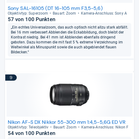
Sony SAL-16105 (DT 16-105 mm F3,5-5,6)
Objek­tiv­typ: Super­zoom
Bau­art: Zoom
Kamera-​Anschluss: Sony A
57 von 100 Punkten
„Ein echtes Universalzoom, das auch optisch nicht allzu stark abfällt.
Bei 16 mm verbessert Abblenden die Eckabbildung, doch bleibt der
Kontrast niedrig. Bei 41 mm ist Abblenden ebenfalls dringend
geboten. Dazu kommen die mit fast 5 % extreme Verzeichnung im
Weitwinkel als Minuspunkt sowie die auch abgeblendet flauen
Bildecken.“
9
Nikon AF-S DX Nikkor 55-300 mm 1:4,5-5,6G ED VR
Objek­tiv­typ: Tele­ob­jek­tiv
Bau­art: Zoom
Kamera-​Anschluss: Nikon F
54 von 100 Punkten