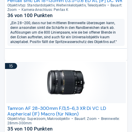
Pentax smc DA 18-135mm f/3.5-5.6 ED AL [IF] DC WR
Objek­tiv­typ: Stan­dar­d­ob­jek­tiv, Weit­win­kel­ob­jek­tiv, Tele­ob­jek­tiv
Bau­art:
Zoom
Kamera-​Anschluss: Pen­tax K
36 von 100 Punkten
„Ein 28–200, dass nur bei mittleren Brennweite überzeugen kann,
denn ansonsten sinkt die Schärfe in den Randbereichen stark ab.
Auflösungen um die 800 Linienpaare, wie sie bei offener Blende in
den Ecken auftreten, sind auch für ein Universalobjektiv kaum
akzeptabel. Positiv fällt der Spritzwasserschutz des Objektivs auf.“
15
Tamron AF 28-300mm F/3,5-6,3 XR Di VC LD
Aspherical (IF) Macro (für Nikon)
Objek­tiv­typ: Super­zoom, Makro­ob­jek­tiv
Bau­art: Zoom
Brenn­weite:
28mm-​300mm
35 von 100 Punkten