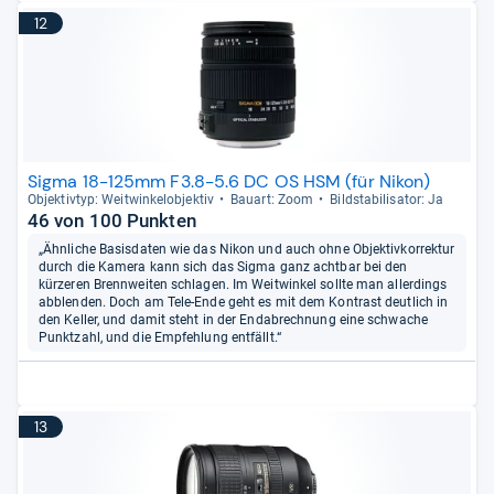
12
Sigma 18-125mm F3.8-5.6 DC OS HSM (für Nikon)
Objek­tiv­typ: Weit­win­kel­ob­jek­tiv
Bau­art: Zoom
Bild­sta­bi­li­sa­tor: Ja
46 von 100 Punkten
„Ähnliche Basisdaten wie das Nikon und auch ohne Objektivkorrektur
durch die Kamera kann sich das Sigma ganz achtbar bei den
kürzeren Brennweiten schlagen. Im Weitwinkel sollte man allerdings
abblenden. Doch am Tele-Ende geht es mit dem Kontrast deutlich in
den Keller, und damit steht in der Endabrechnung eine schwache
Punktzahl, und die Empfehlung entfällt.“
13