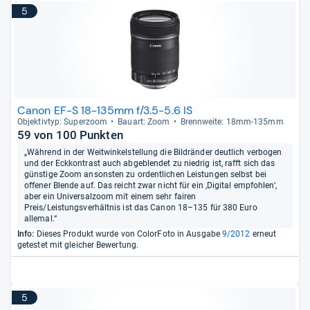
5
Canon EF-S 18-135mm f/3.5-5.6 IS
Objek­tiv­typ: Super­zoom
Bau­art: Zoom
Brenn­weite: 18mm-​135mm
59 von 100 Punkten
„Während in der Weitwinkelstellung die Bildränder deutlich verbogen
und der Eckkontrast auch abgeblendet zu niedrig ist, rafft sich das
günstige Zoom ansonsten zu ordentlichen Leistungen selbst bei
offener Blende auf. Das reicht zwar nicht für ein ‚Digital empfohlen‘,
aber ein Universalzoom mit einem sehr fairen
Preis/Leistungsverhältnis ist das Canon 18–135 für 380 Euro
allemal.“
Info:
Dieses Produkt wurde von ColorFoto in Ausgabe
9/2012
erneut
getestet mit gleicher Bewertung.
5