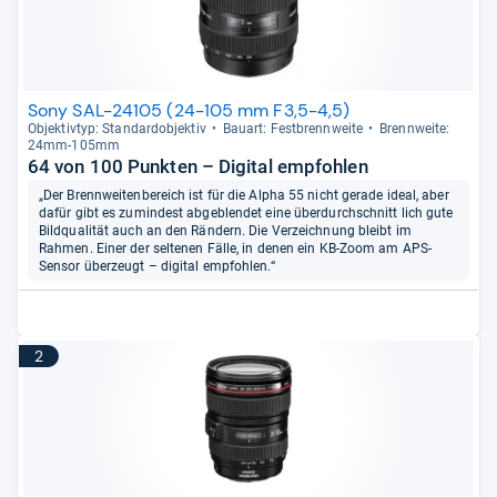
Sony SAL-24105 (24-105 mm F3,5-4,5)
Objek­tiv­typ: Stan­dar­d­ob­jek­tiv
Bau­art: Fest­brenn­weite
Brenn­weite:
24mm-​105mm
64 von 100 Punkten – Digital empfohlen
„Der Brennweitenbereich ist für die Alpha 55 nicht gerade ideal, aber
dafür gibt es zumindest abgeblendet eine überdurchschnitt lich gute
Bildqualität auch an den Rändern. Die Verzeichnung bleibt im
Rahmen. Einer der seltenen Fälle, in denen ein KB-Zoom am APS-
Sensor überzeugt – digital empfohlen.“
2