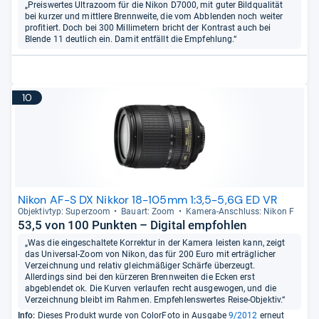
„Preiswertes Ultrazoom für die Nikon D7000, mit guter Bildqualität
bei kurzer und mittlere Brennweite, die vom Abblenden noch weiter
profitiert. Doch bei 300 Millimetern bricht der Kontrast auch bei
Blende 11 deutlich ein. Damit entfällt die Empfehlung.“
10
Nikon AF-S DX Nikkor 18-105mm 1:3,5-5,6G ED VR
Objek­tiv­typ: Super­zoom
Bau­art: Zoom
Kamera-​Anschluss: Nikon F
53,5 von 100 Punkten – Digital empfohlen
„Was die eingeschaltete Korrektur in der Kamera leisten kann, zeigt
das Universal-Zoom von Nikon, das für 200 Euro mit erträglicher
Verzeichnung und relativ gleichmäßiger Schärfe überzeugt.
Allerdings sind bei den kürzeren Brennweiten die Ecken erst
abgeblendet ok. Die Kurven verlaufen recht ausgewogen, und die
Verzeichnung bleibt im Rahmen. Empfehlenswertes Reise-Objektiv.“
Info:
Dieses Produkt wurde von ColorFoto in Ausgabe
9/2012
erneut