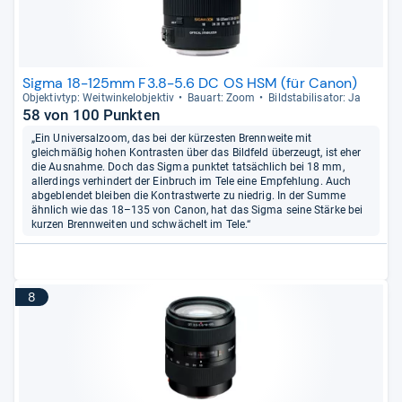
Sigma 18-125mm F3.8-5.6 DC OS HSM (für Canon)
Objek­tiv­typ: Weit­win­kel­ob­jek­tiv
Bau­art: Zoom
Bild­sta­bi­li­sa­tor: Ja
58 von 100 Punkten
„Ein Universalzoom, das bei der kürzesten Brennweite mit
gleichmäßig hohen Kontrasten über das Bildfeld überzeugt, ist eher
die Ausnahme. Doch das Sigma punktet tatsächlich bei 18 mm,
allerdings verhindert der Einbruch im Tele eine Empfehlung. Auch
abgeblendet bleiben die Kontrastwerte zu niedrig. In der Summe
ähnlich wie das 18–135 von Canon, hat das Sigma seine Stärke bei
kurzen Brennweiten und schwächelt im Tele.“
8