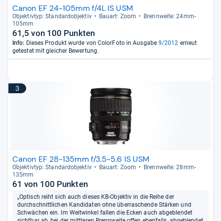
Canon EF 24-105mm f/4L IS USM
Objek­tiv­typ: Stan­dar­d­ob­jek­tiv
Bau­art: Zoom
Brenn­weite: 24mm-​
105mm
61,5 von 100 Punkten
Info:
Dieses Produkt wurde von ColorFoto in Ausgabe
9/2012
erneut
getestet mit gleicher Bewertung.
3
Canon EF 28-135mm f/3.5-5.6 IS USM
Objek­tiv­typ: Stan­dar­d­ob­jek­tiv
Bau­art: Zoom
Brenn­weite: 28mm-​
135mm
61 von 100 Punkten
„Optisch reiht sich auch dieses KB-Objektiv in die Reihe der
durchschnittlichen Kandidaten ohne überraschende Stärken und
Schwächen ein. Im Weitwinkel fallen die Ecken auch abgeblendet
sichtbar ab, bei der mittleren Brennweite offen ebenfalls, abgeblendet