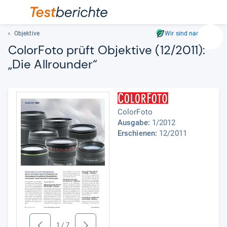
Objektive
Wir sind nachhaltig
Suc
Color­Foto prüft Objek­tive (12/2011):
Geben
„Die All­roun­der“
Sie
mindest
drei
Zeichen
ein.
ColorFoto
Vorschl
Ausgabe:
1/2012
erschei
Erschienen:
12/2011
automat
und
lassen
sich
mit
den
Pfeiltas
auswähl
1
/
7
zurück
weiter