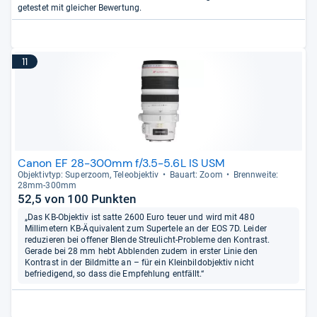
getestet mit gleicher Bewertung.
11
Canon EF 28-300mm f/3.5-5.6L IS USM
Objek­tiv­typ: Super­zoom, Tele­ob­jek­tiv
Bau­art: Zoom
Brenn­weite:
28mm-​300mm
52,5 von 100 Punkten
„Das KB-Objektiv ist satte 2600 Euro teuer und wird mit 480
Millimetern KB-Äquivalent zum Supertele an der EOS 7D. Leider
reduzieren bei offener Blende Streulicht-Probleme den Kontrast.
Gerade bei 28 mm hebt Abblenden zudem in erster Linie den
Kontrast in der Bildmitte an – für ein Kleinbildobjektiv nicht
befriedigend, so dass die Empfehlung entfällt.“