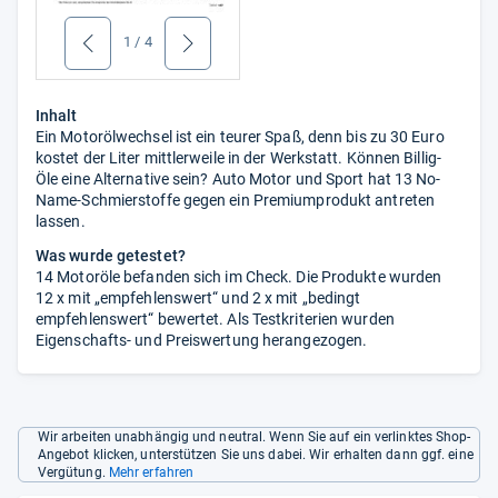
1
/
4
zurück
weiter
Inhalt
Ein Motorölwechsel ist ein teurer Spaß, denn bis zu 30 Euro
kostet der Liter mittlerweile in der Werkstatt. Können Billig-
Öle eine Alternative sein? Auto Motor und Sport hat 13 No-
Name-Schmierstoffe gegen ein Premiumprodukt antreten
lassen.
Was wurde getestet?
14 Motoröle befanden sich im Check. Die Produkte wurden
12 x mit „empfehlenswert“ und 2 x mit „bedingt
empfehlenswert“ bewertet. Als Testkriterien wurden
Eigenschafts- und Preiswertung herangezogen.
Wir arbeiten unabhängig und neutral. Wenn Sie auf ein verlinktes Shop-
Angebot klicken, unterstützen Sie uns dabei. Wir erhalten dann ggf. eine
Vergütung.
Mehr erfahren