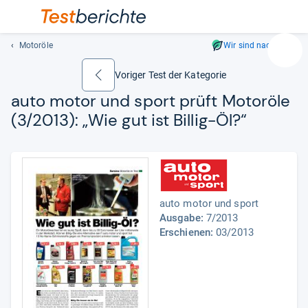
Motoröle
Wir sind nachhaltig
Suc
Geben
Voriger Test der Kategorie
zurück
Sie
auto motor und sport prüft Motoröle
mindest
(3/2013): „Wie gut ist Bil­lig-​Öl?“
drei
Zeichen
ein.
Vorschl
erschei
automat
auto motor und sport
und
Ausgabe:
7/2013
lassen
Erschienen:
03/2013
sich
mit
den
Pfeiltas
auswähl