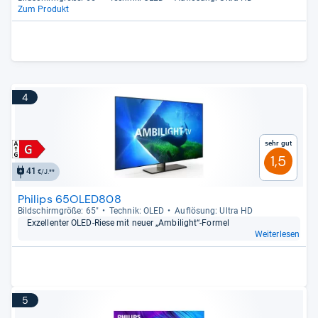
Zum Produkt
4
Sehr gut
1,5
41
€/J.**
Philips 65OLED808
Bild­schirm­größe: 65"
Tech­nik: OLED
Auf­lö­sung: Ultra HD
Exzel­len­ter OLED-​Riese mit neuer „Ambi­light“-​For­mel
Weiterlesen
5