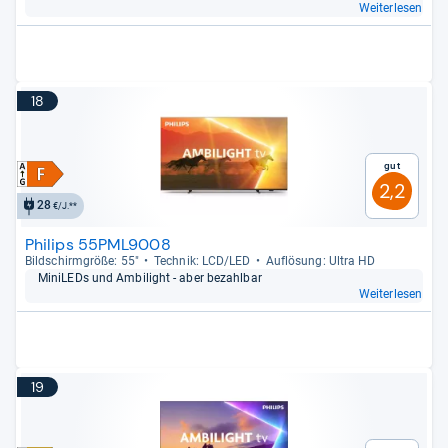
Weiterlesen
18
Gut
2,2
28
€/J.**
Philips 55PML9008
Bild­schirm­größe: 55"
Tech­nik: LCD/LED
Auf­lö­sung: Ultra HD
Mini­LEDs und Ambi­light -​ aber bezahl­bar
Weiterlesen
19