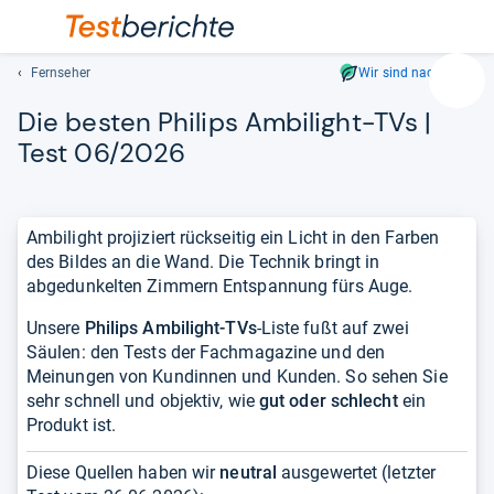
Fernseher
Wir sind nachhaltig
Suc
Die bes­ten Phi­lips Ambi­light-​TVs |
Geben
Sie
Test 06/2026
mindest
drei
Zeichen
Ambilight projiziert rückseitig ein Licht in den Farben
ein.
des Bildes an die Wand. Die Technik bringt in
Vorschl
abgedunkelten Zimmern Entspannung fürs Auge.
erschei
automat
Unsere
Philips Ambilight-TVs
-Liste fußt auf zwei
und
Säulen: den Tests der Fachmagazine und den
lassen
Meinungen von Kundinnen und Kunden. So sehen Sie
sich
sehr schnell und objektiv, wie
gut oder schlecht
ein
mit
Produkt ist.
den
Pfeiltas
Diese Quellen haben wir
neutral
ausgewertet (letzter
auswähl