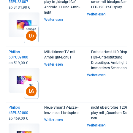
55PUS8807
play in „Ide­al­größe“,
se­her mit ide­al­großem Dire
Android 11 und Ambi­
LED-​​120Hz-​​Dis­play
ab 3131,98 €
light
Weiterlesen
Weiterlesen
Sehr gut
1,5
Phi­lips
Mit­tel­klasse-​TV mit
Farb­star­kes UHD-​​Dis­play
50PUS9000
Ambi­light-​Bonus
HDR-​​Unter­stüt­zung
Drei­sei­ti­ges Ambi­light für
ab 519,00 €
Weiterlesen
immer­si­ves Seher­leb­nis
Weiterlesen
Gut
1,6
Phi­lips
Neue SmartTV-​Exzel­
nicht über­großes 120Hz-​​D
43PUS9000
lenz, neue Licht­spiele
play mit „Quan­tum Dots“-​​
ben
ab 469,00 €
Weiterlesen
Weiterlesen