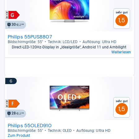
Sehr gut
1,5
30
€/J.**
Philips 55PUS8807
Bild­schirm­größe: 55"
Tech­nik: LCD/LED
Auf­lö­sung: Ultra HD
Direct-​LED-​120Hz-​Dis­play in „Ide­al­größe“, Android 11 und Ambi­light
Weiterlesen
6
Sehr gut
1,5
28
€/J.**
Philips 55OLED910
Bild­schirm­größe: 55"
Tech­nik: OLED
Auf­lö­sung: Ultra HD
Zum Produkt