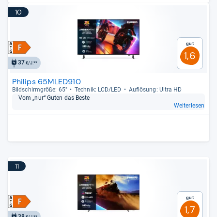
10
Gut
1,6
37
€/J.**
Philips 65MLED910
Bild­schirm­größe: 65"
Tech­nik: LCD/LED
Auf­lö­sung: Ultra HD
Vom „nur“ Guten das Beste
Weiterlesen
11
Gut
1,7
38