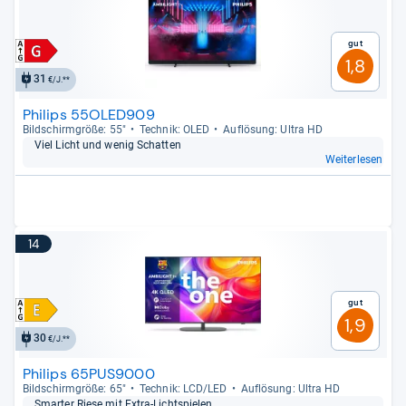
Gut
1,8
31
€/J.**
Philips 55OLED909
Bild­schirm­größe: 55"
Tech­nik: OLED
Auf­lö­sung: Ultra HD
Viel Licht und wenig Schat­ten
Weiterlesen
14
Gut
1,9
30
€/J.**
Philips 65PUS9000
Bild­schirm­größe: 65"
Tech­nik: LCD/LED
Auf­lö­sung: Ultra HD
Smar­ter Riese mit Extra-​Licht­spie­len