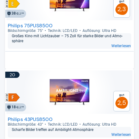
Gut
2,3
38
€/J.**
Philips 75PUS8500
Bild­schirm­größe: 75"
Tech­nik: LCD/LED
Auf­lö­sung: Ultra HD
Großes Kino mit Lichtzau­ber – 75 Zoll für starke Bil­der und Atmo­
sphäre
Weiterlesen
20
Gut
2,5
18
€/J.**
Philips 43PUS8500
Bild­schirm­größe: 43"
Tech­nik: LCD/LED
Auf­lö­sung: Ultra HD
Scharfe Bil­der tref­fen auf Ambi­light-​Atmo­sphäre
Weiterlesen