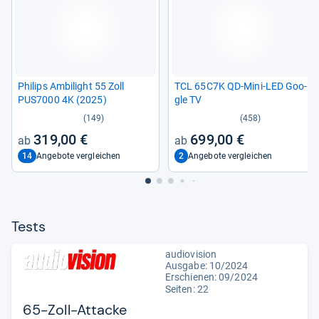
Phi­lips Ambi­light 55 Zoll
TCL 65C7K QD-​Mini-​LED Goo­
PUS7000 4K (2025)
gle TV
(149)
(458)
319,00 €
699,00 €
14
2
Angebote vergleichen
Angebote vergleichen
Tests
audiovision
Ausgabe: 10/2024
Erschienen: 09/2024
Seiten: 22
65-Zoll-Attacke