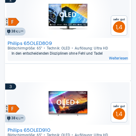
Sehr gut
1,4
38
€/J.**
Philips 65OLED809
Bild­schirm­größe: 65"
Tech­nik: OLED
Auf­lö­sung: Ultra HD
In den ent­schei­den­den Dis­zi­pli­nen ohne Fehl und Tadel
Weiterlesen
3
Sehr gut
1,4
38
€/J.**
Philips 65OLED910
Bild­schirm­größe: 65"
Tech­nik: OLED
Auf­lö­sung: Ultra HD