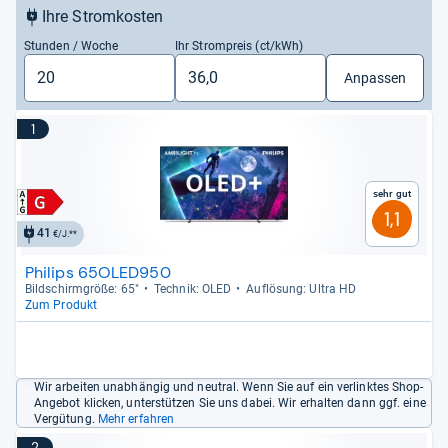
Ihre Stromkosten
Stunden / Woche
Ihr Strompreis (ct/kWh)
Anpassen
1
Sehr gut
1,1
41
€/J.**
Philips 65OLED950
Bild­schirm­größe: 65"
Tech­nik: OLED
Auf­lö­sung: Ultra HD
Zum Produkt
Wir arbeiten unabhängig und neutral. Wenn Sie auf ein verlinktes Shop-
Angebot klicken, unterstützen Sie uns dabei. Wir erhalten dann ggf. eine
Vergütung.
Mehr erfahren
2