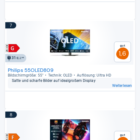
7
Gut
1,6
31
€/J.**
Philips 55OLED809
Bild­schirm­größe: 55"
Tech­nik: OLED
Auf­lö­sung: Ultra HD
Satte und scharfe Bil­der auf ide­al­großem Dis­play
Weiterlesen
8
Gut