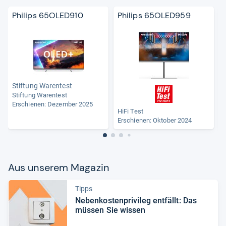
Philips 65OLED910
Philips 65OLED959
Stiftung Warentest
Stiftung Warentest
S
Erschienen: Dezember 2025
HiFi Test
Erschienen: Oktober 2024
Aus unse­rem Maga­zin
Tipps
Neben­kos­ten­pri­vi­leg ent­fällt: Das
müs­sen Sie wis­sen