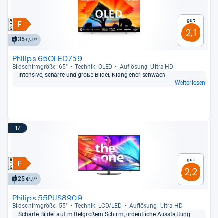
Gut
2,1
35
€/J.**
Philips 65OLED759
Bild­schirm­größe: 65"
Tech­nik: OLED
Auf­lö­sung: Ultra HD
Inten­sive, scharfe und große Bil­der, Klang eher schwach
Weiterlesen
17
Gut
2,2
25
€/J.**
Philips 55PUS8909
Bild­schirm­größe: 55"
Tech­nik: LCD/LED
Auf­lö­sung: Ultra HD
Scharfe Bil­der auf mit­tel­großem Schirm, ordent­li­che Aus­stat­tung