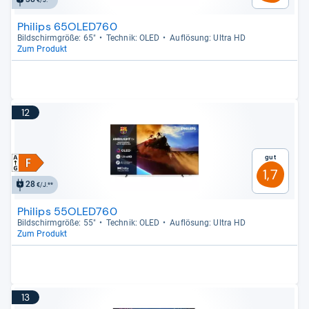
€/J.**
Philips 65OLED760
Bild­schirm­größe: 65"
Tech­nik: OLED
Auf­lö­sung: Ultra HD
Zum Produkt
12
Gut
1,7
28
€/J.**
Philips 55OLED760
Bild­schirm­größe: 55"
Tech­nik: OLED
Auf­lö­sung: Ultra HD
Zum Produkt
13