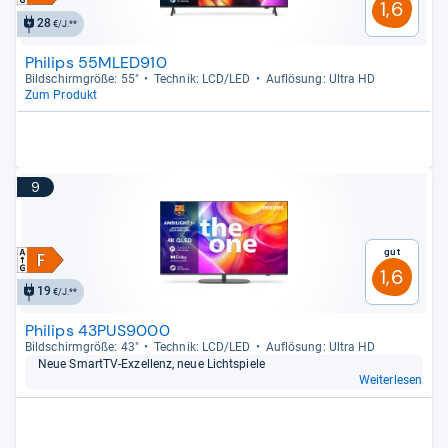
1,6
28
€/J.**
Philips 55MLED910
Bild­schirm­größe: 55"
Tech­nik: LCD/LED
Auf­lö­sung: Ultra HD
Zum Produkt
9
Gut
1,6
19
€/J.**
Philips 43PUS9000
Bild­schirm­größe: 43"
Tech­nik: LCD/LED
Auf­lö­sung: Ultra HD
Neue SmartTV-​Exzel­lenz, neue Licht­spiele
Weiterlesen