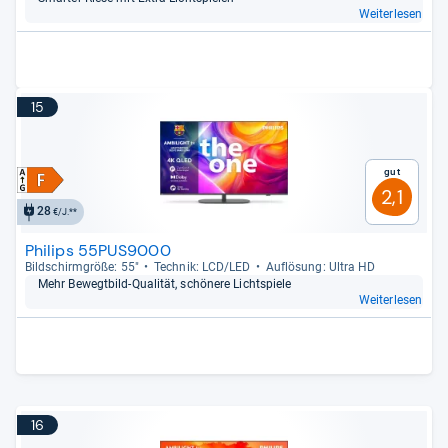
Weiterlesen
15
Gut
2,1
28
€/J.**
Philips 55PUS9000
Bild­schirm­größe: 55"
Tech­nik: LCD/LED
Auf­lö­sung: Ultra HD
Mehr Bewegt­bild-​Qua­li­tät, schö­nere Licht­spiele
Weiterlesen
16