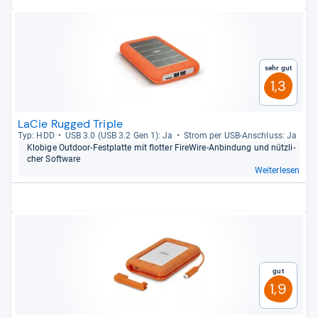
Sehr gut
1,3
LaCie Rugged Triple
Typ: HDD
USB 3.0 (USB 3.2 Gen 1): Ja
Strom per USB-​Anschluss: Ja
Klo­bige Out­door-​Fest­platte mit flot­ter Fire­Wire-​Anbin­dung und nütz­li­
cher Soft­ware
Weiterlesen
Gut
1,9