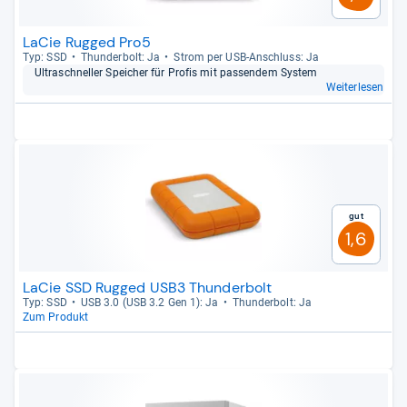
LaCie Rugged Pro5
Typ: SSD
Thun­der­bolt: Ja
Strom per USB-​Anschluss: Ja
Ultraschnel­ler Spei­cher für Pro­fis mit pas­sen­dem Sys­tem
Weiterlesen
Gut
1,6
LaCie SSD Rugged USB3 Thunderbolt
Typ: SSD
USB 3.0 (USB 3.2 Gen 1): Ja
Thun­der­bolt: Ja
Zum Produkt