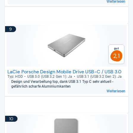
Weiterlesen
9
Gut
2,1
LaCie Porsche Design Mobile Drive USB-C / USB 3.0
Typ: HDD
USB 3.0 (USB 3.2 Gen 1): Ja
USB 3.1 (USB 3.2 Gen 2): Ja
Design und Ver­ar­bei­tung top, dank USB 3.1 Typ C sehr aktu­ell -​
gefähr­lich scharfe Alu­mi­ni­um­kan­ten
Weiterlesen
10