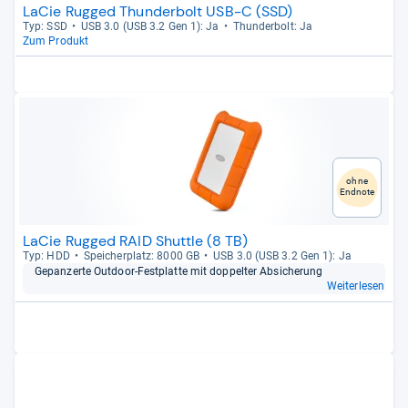
LaCie Rugged Thunderbolt USB-C (SSD)
Typ: SSD
USB 3.0 (USB 3.2 Gen 1): Ja
Thun­der­bolt: Ja
Zum Produkt
ohne
Endnote
LaCie Rugged RAID Shuttle (8 TB)
Typ: HDD
Spei­cher­platz: 8000 GB
USB 3.0 (USB 3.2 Gen 1): Ja
Gepan­zerte Out­door-​Fest­platte mit dop­pel­ter Absi­che­rung
Weiterlesen