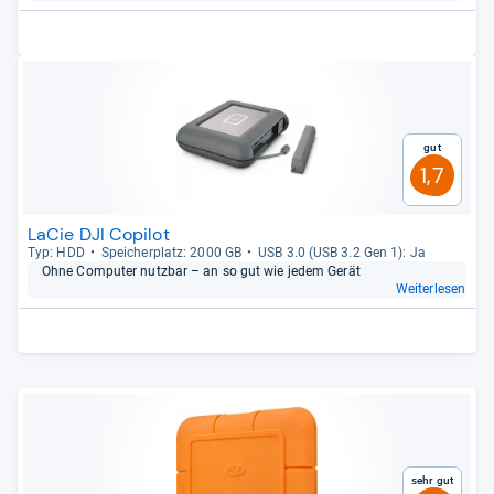
Gut
1,7
LaCie DJI Copilot
Typ: HDD
Spei­cher­platz: 2000 GB
USB 3.0 (USB 3.2 Gen 1): Ja
Ohne Com­pu­ter nutz­bar – an so gut wie jedem Gerät
Weiterlesen
Sehr gut