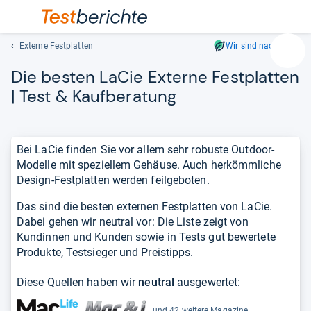
Externe Festplatten
Wir sind nachhaltig
Suc
Die bes­ten LaCie Externe Fest­plat­ten
Geben
Sie
| Test & Kauf­be­ra­tung
mindest
drei
Zeichen
Bei LaCie finden Sie vor allem sehr robuste Outdoor-
ein.
Modelle mit speziellem Gehäuse. Auch herkömmliche
Vorschl
Design-Festplatten werden feilgeboten.
erschei
automat
Das sind die besten externen Festplatten von LaCie.
und
Dabei gehen wir neutral vor: Die Liste zeigt von
lassen
Kundinnen und Kunden sowie in Tests gut bewertete
sich
Produkte, Testsieger und Preistipps.
mit
den
Diese Quellen haben wir
neutral
ausgewertet:
Pfeiltas
auswähl
und 42 weitere Magazine