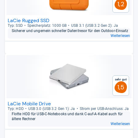
1,2
LaCie Rugged SSD
Typ: SSD
Spei­cher­platz: 1000 GB
USB 3.1 (USB 3.2 Gen 2): Ja
Siche­rer und unge­mein schnel­ler Daten­tre­sor für den Out­door-​Ein­satz
Weiterlesen
Sehr gut
1,5
LaCie Mobile Drive
Typ: HDD
USB 3.0 (USB 3.2 Gen 1): Ja
Strom per USB-​Anschluss: Ja
Flotte HDD für USB-​C-​Note­books und dank C-​auf-​A-​Kabel auch für
ältere Rech­ner
Weiterlesen