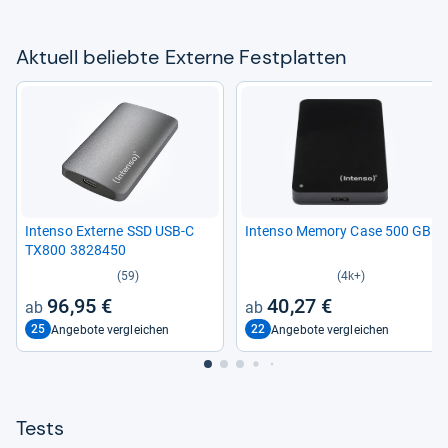
Aktu­ell beliebte Externe Fest­plat­ten
Intenso Externe SSD USB-​C
Intenso Memory Case 500 GB
TX800 3828450
(59)
(4k+)
96,95 €
40,27 €
25
22
Angebote vergleichen
Angebote vergleichen
Tests