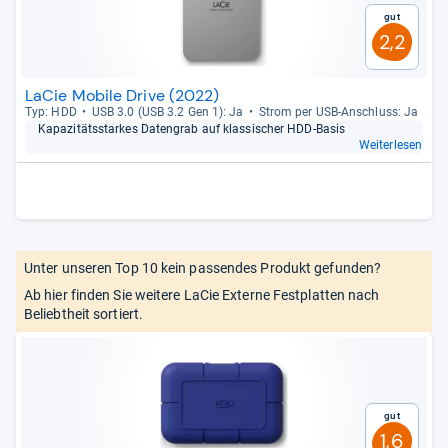
Gut
2,2
LaCie Mobile Drive (2022)
Typ: HDD
USB 3.0 (USB 3.2 Gen 1): Ja
Strom per USB-​Anschluss: Ja
Kapa­zi­täts­star­kes Daten­grab auf klas­si­scher HDD-​Basis
Weiterlesen
Unter unseren Top 10 kein passendes Produkt gefunden?
Ab hier finden Sie weitere LaCie Externe Festplatten nach
Beliebtheit sortiert.
Gut
1,6