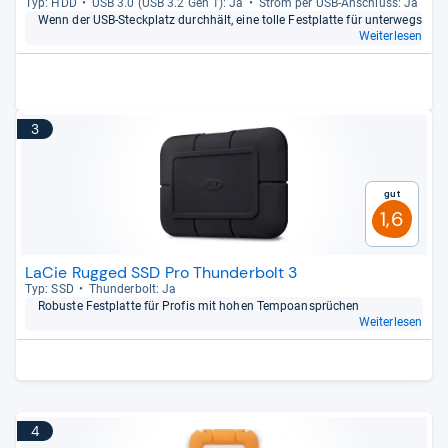
Typ: HDD
USB 3.0 (USB 3.2 Gen 1): Ja
Strom per USB-​Anschluss: Ja
Wenn der USB-​Steck­platz durch­hält, eine tolle Fest­platte für unter­wegs
Weiterlesen
3
Gut
1,6
LaCie Rugged SSD Pro Thunderbolt 3
Typ: SSD
Thun­der­bolt: Ja
Robuste Fest­platte für Pro­fis mit hohen Tem­po­an­sprü­chen
Weiterlesen
4