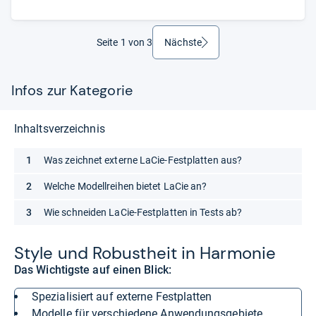
Seite 1 von 3
Nächste
weiter
Infos zur Kategorie
Inhaltsverzeichnis
Was zeichnet externe LaCie-Festplatten aus?
Welche Modellreihen bietet LaCie an?
Wie schneiden LaCie-Festplatten in Tests ab?
Style und Robust­heit in Har­mo­nie
Das Wichtigste auf einen Blick:
spezialisiert auf externe Festplatten
Modelle für verschiedene Anwendungsgebiete