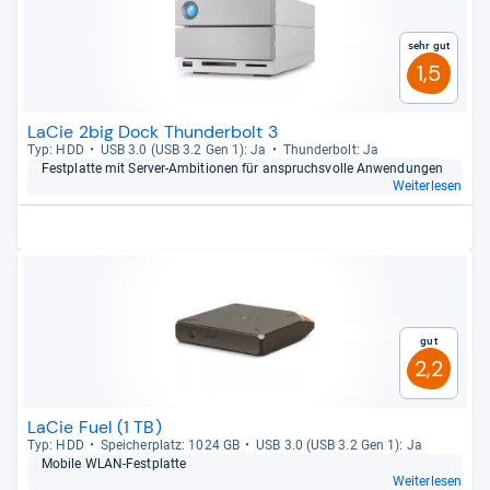
Sehr gut
1,5
LaCie 2big Dock Thunderbolt 3
Typ: HDD
USB 3.0 (USB 3.2 Gen 1): Ja
Thun­der­bolt: Ja
Fest­platte mit Ser­ver-​Ambi­tio­nen für anspruchs­volle Anwen­dun­gen
Weiterlesen
Gut
2,2
LaCie Fuel (1 TB)
Typ: HDD
Spei­cher­platz: 1024 GB
USB 3.0 (USB 3.2 Gen 1): Ja
Mobile WLAN-​Fest­platte
Weiterlesen