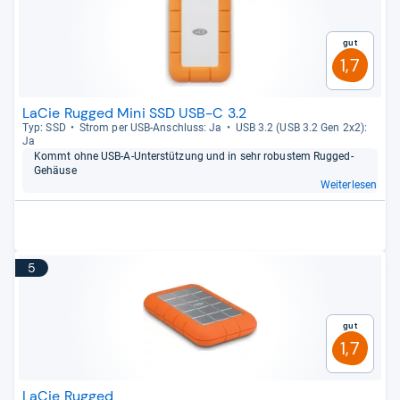
Gut
1,7
LaCie Rugged Mini SSD USB-C 3.2
Typ: SSD
Strom per USB-​Anschluss: Ja
USB 3.2 (USB 3.2 Gen 2x2):
Ja
Kommt ohne USB-​A-​Unter­stüt­zung und in sehr robus­tem Rug­ged-​
Gehäuse
Weiterlesen
5
Gut
1,7
LaCie Rugged