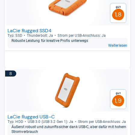
Gut
1,8
LaCie Rugged SSD4
Typ: SSD
Thun­der­bolt: Ja
Strom per USB-​Anschluss: Ja
Robuste Leis­tung für krea­tive Pro­fis unter­wegs
Weiterlesen
8
Gut
1,9
LaCie Rugged USB-C
Typ: HDD
USB 3.0 (USB 3.2 Gen 1): Ja
Strom per USB-​Anschluss: Ja
Äußerst robust und zukunfts­si­cher dank USB-​C, aber dafür mit hohem
Strom­ver­brauch