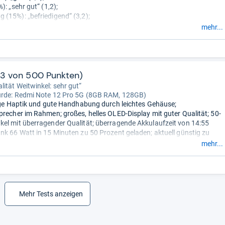
): „sehr gut“ (1,2);
(15%): „befriedigend“ (3,2);
„sehr gut“ (1,5);
mehr...
%): „gut“ (2,2).
93 von 500 Punkten)
ität Weitwinkel: sehr gut“
urde:
Redmi Note 12 Pro 5G (8GB RAM, 128GB)
fige Haptik und gute Handhabung durch leichtes Gehäuse;
precher im Rahmen; großes, helles OLED-Display mit guter Qualität; 50-
el mit überragender Qualität; überragende Akkulaufzeit von 14:55
nk 66 Watt in 15 Minuten zu 50 Prozent geladen; aktuell günstig zu
mehr...
elmäßiger LTE- und schlechter 5G-Empfang; viel Bloatware.“
Mehr Tests anzeigen