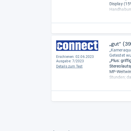
Display (15%
Handhabung 
Akku (15%): 
Stabilität (5
„gut“ (3
„Kameraqual
Getestet w
Erschienen: 02.06.2023
„Plus: grif
Ausgabe: 7/2023
Stereolauts
Details zum Test
MP-Weitwink
Stunden; da
haben.
Minus: mitt