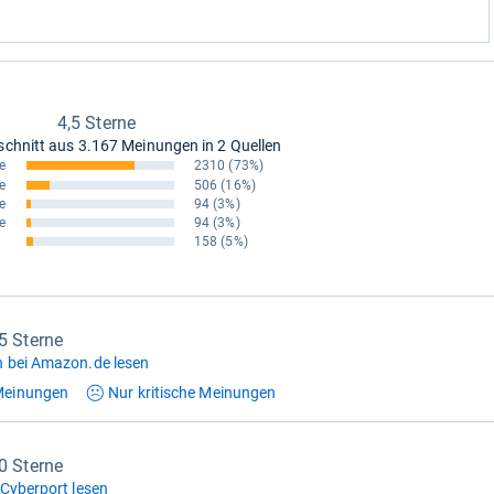
4,5 Sterne
schnitt aus
3.167 Meinungen in 2 Quellen
e
2310
(73%)
e
506
(16%)
e
94
(3%)
e
94
(3%)
158
(5%)
,5 Sterne
 bei Amazon.de lesen
einungen
Nur kritische
Meinungen
,0 Sterne
Cyberport lesen