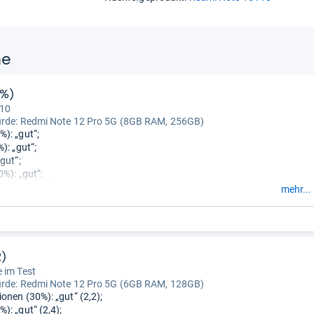
ne
2%)
 10
urde:
Redmi Note 12 Pro 5G (8GB RAM, 256GB)
): „gut“;
): „gut“;
gut“;
%): „gut“;
 (3%): „gut“;
mehr...
): „gut“;
(5%): „sehr gut“;
(10%): „gut“;
2%): „sehr gut“;
 „gut“.
2)
 im Test
urde:
Redmi Note 12 Pro 5G (6GB RAM, 128GB)
onen (30%): „gut“ (2,2);
): „gut“ (2,4);