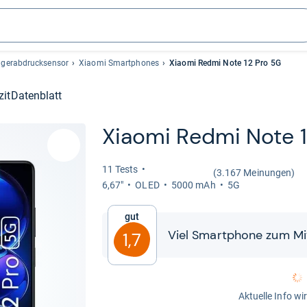
ngerabdrucksensor
Xiaomi Smartphones
Xiaomi Redmi Note 12 Pro 5G
zit
Datenblatt
Xiaomi Redmi Note 1
11 Tests
(3.167 Meinungen)
6,67"
OLED
5000 mAh
5G
Gut
Viel Smart­phone zum Mit­t
1,7
Aktuelle Info wi