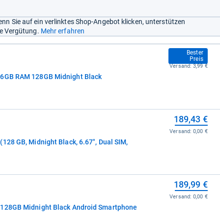
nn Sie auf ein verlinktes Shop-Angebot klicken, unterstützen
ine Vergütung.
Mehr erfahren
183,91 €
Bester
Preis
Versand:
3,99 €
 6GB RAM 128GB Midnight Black
189,43 €
Versand:
0,00 €
128 GB, Midnight Black, 6.67", Dual SIM,
189,99 €
Versand:
0,00 €
 128GB Midnight Black Android Smartphone