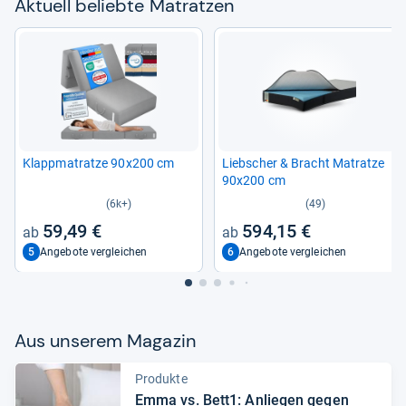
Aktu­ell beliebte Matrat­zen
Klapp­ma­tratze 90x200 cm
Lieb­scher & Bracht Matratze
90x200 cm
(6k+)
(49)
59,49 €
594,15 €
5
6
Angebote vergleichen
Angebote vergleichen
Aus unse­rem Maga­zin
Produkte
Emma vs. Bett1: Anlie­gen gegen