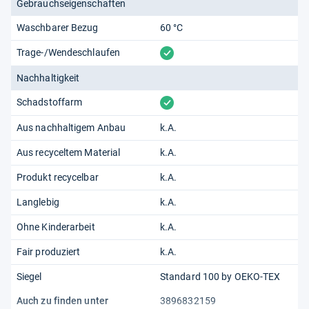
Gebrauchseigenschaften
Waschbarer Bezug
60 °C
vorhanden
Trage-/Wendeschlaufen
Nachhaltigkeit
vorhanden
Schadstoffarm
Aus nachhaltigem Anbau
k.A.
Aus recyceltem Material
k.A.
Produkt recycelbar
k.A.
Langlebig
k.A.
Ohne Kinderarbeit
k.A.
Fair produziert
k.A.
Siegel
Standard 100 by OEKO-TEX
Auch zu finden unter
3896832159