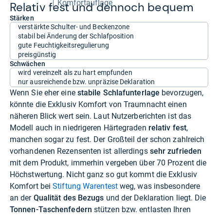
Komfortauflage
Rela­tiv fest und den­noch bequem
Stärken
verstärkte Schulter- und Beckenzone
stabil bei Änderung der Schlafposition
gute Feuchtigkeitsregulierung
preisgünstig
Schwächen
wird vereinzelt als zu hart empfunden
nur ausreichende bzw. unpräzise Deklaration
Wenn Sie eher eine
stabile Schlafunterlage
bevorzugen,
könnte die Exklusiv Komfort von Traumnacht einen
näheren Blick wert sein. Laut Nutzerberichten ist das
Modell auch in niedrigeren Härtegraden
relativ fest
,
manchen sogar zu fest. Der Großteil der schon zahlreich
vorhandenen Rezensenten ist allerdings
sehr zufrieden
mit dem Produkt, immerhin vergeben über 70 Prozent die
Höchstwertung. Nicht ganz so gut kommt die Exklusiv
Komfort bei
Stiftung Warentest
weg, was insbesondere
an der
Qualität des Bezugs
und der Deklaration liegt. Die
Tonnen-Taschenfedern
stützen bzw. entlasten Ihren