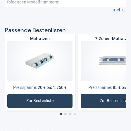
folgenden Modellnummern:
mehr...
Pas­sende Bes­ten­lis­ten
Matratzen
7-Zonen-Matratze
Preisspanne:
20 € bis 1.750 €
Preisspanne:
85 € bis 6
Zur Bestenliste
Zur Bestenliste
: Matratzen
: 7-Zonen