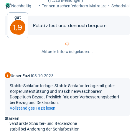
(1.526 Meinungen)
Ton­nen­ta­schen­fe­der­kern-​Matratze
Schad­stoff
Nachhaltig
Gut
Rela­tiv fest und den­noch bequem
1,9
Aktuelle Info wird geladen...
Unser Fazit
03.10.2023
Stabile Schlafunterlage. Stabile Schlafunterlage mit guter
Körperunterstützung und maschinenwaschbarem
Doppeltuch-Bezug. Preislich fair, aber Verbesserungsbedarf
bei Bezug und Deklaration.
Vollständiges Fazit lesen
Stärken
verstärkte Schulter- und Beckenzone
stabil bei Änderung der Schlafposition