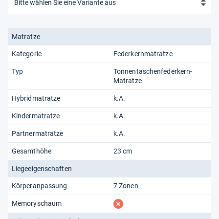
Matratze
Kategorie
Federkernmatratze
Typ
Tonnentaschenfederkern-
Matratze
Hybridmatratze
k.A.
Kindermatratze
k.A.
Partnermatratze
k.A.
Gesamthöhe
23 cm
Liegeeigenschaften
Körperanpassung
7 Zonen
fehlt
Memoryschaum