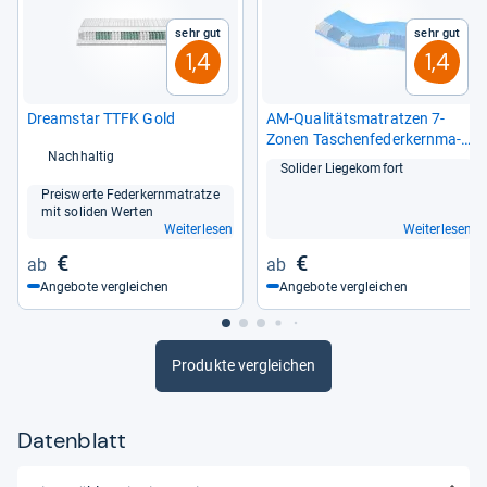
Sehr gut
Sehr gut
1,4
1,4
Dre­am­star TTFK Gold
AM-​Qua­li­täts­ma­trat­zen 7-​
Zonen Taschen­fe­der­kern­ma­
Nachhaltig
tratze
Soli­der Lie­ge­kom­fort
Preis­werte Feder­kern­ma­tratze
mit soli­den Wer­ten
Weiterlesen
Weiterlesen
€
€
Angebote vergleichen
Angebote vergleichen
Produkte vergleichen
Datenblatt