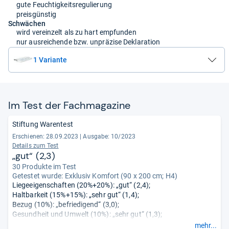
gute Feuchtigkeitsregulierung
preisgünstig
Schwächen
wird vereinzelt als zu hart empfunden
nur ausreichende bzw. unpräzise Deklaration
1 Variante
Im Test der Fach­ma­ga­zine
Stiftung Warentest
Erschienen: 28.09.2023
|
Ausgabe: 10/2023
Details zum Test
„gut“ (2,3)
30 Produkte im Test
Getestet wurde:
Exklusiv Komfort (90 x 200 cm; H4)
Liegeeigenschaften (20%+20%): „gut“ (2,4);
Haltbarkeit (15%+15%): „sehr gut“ (1,4);
Bezug (10%): „befriedigend“ (3,0);
Gesundheit und Umwelt (10%): „sehr gut“ (1,3);
Handhabung (5%): „gut“ (2,0);
mehr...