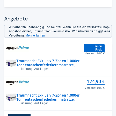
Deklaration (5%): „ausreichend“ (3,6).
Angebote
Wir arbeiten unabhängig und neutral. Wenn Sie auf ein verlinktes Shop-
Angebot klicken, unterstützen Sie uns dabei. Wir erhalten dann ggf. eine
Vergütung.
Mehr erfahren
157,09 €
Bester
Preis
Versand:
0,00 €
Traumnacht Exklusiv 7-Zonen 1.000er
Tonnentaschenfederkernmatratze,
Lieferung: Auf Lager
174,90 €
Versand:
0,00 €
Traumnacht Exklusiv 7-Zonen 1.000er
Tonnentaschenfederkernmatratze,
Lieferung: Auf Lager