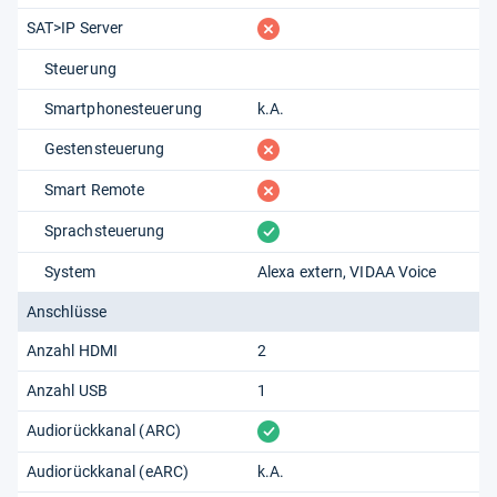
fehlt
SAT>IP Server
Steuerung
Smartphonesteuerung
k.A.
fehlt
Gestensteuerung
fehlt
Smart Remote
vorhanden
Sprachsteuerung
System
Alexa extern
VIDAA Voice
Anschlüsse
Anzahl HDMI
2
Anzahl USB
1
vorhanden
Audiorückkanal (ARC)
Audiorückkanal (eARC)
k.A.