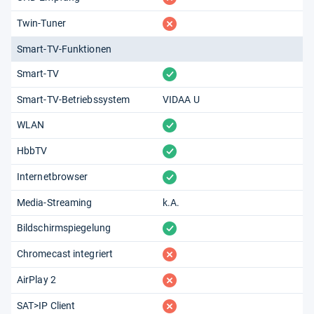
fehlt
Twin-Tuner
Smart-TV-Funktionen
vorhanden
Smart-TV
Smart-TV-Betriebssystem
VIDAA U
vorhanden
WLAN
vorhanden
HbbTV
vorhanden
Internetbrowser
Media-Streaming
k.A.
vorhanden
Bildschirmspiegelung
fehlt
Chromecast integriert
fehlt
AirPlay 2
fehlt
SAT>IP Client