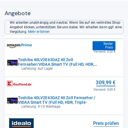
Angebote
Wir arbeiten unabhängig und neutral. Wenn Sie auf ein verlinktes Shop-
Angebot klicken, unterstützen Sie uns dabei. Wir erhalten dann ggf. eine
Vergütung.
Mehr erfahren
258,73 €
Bester
Preis
Versand:
0,00 €
Toshiba 40LV2E63DAZ 40 Zoll
Fernseher/VIDAA Smart TV (Full HD, HDR,
Triple-
Lieferung: Auf Lager
309,99 €
Versand:
0,00 €
Toshiba 40LV2E63DAZ 40 Zoll Fernseher /
VIDAA Smart TV (Full HD, HDR, Triple-
Lieferung: 9-10 Werktage
Preis prüfen