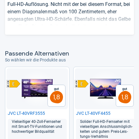
Full-HD-Auflösung. Nicht mit der bei diesem Format, bei
einem Diagonalenmaß von 100 Zentimetern, eher
angesagten Ultra-HD-Schärfe. Ebenfalls nicht das Gelbe
vom Ei die Display-Spitzenhelligkeiten, was der
Wiedergabe von Kontrasten und HDR-Effekten ein wenig
den Biss nimmt. Keine Sorge, alles erträglich. Im
Gegensatz zur miesen Soundausgabe, wegen der
Pas­sende Alter­na­ti­ven
tatsächlich externe Akustik-Erweiterungen wichtig
So wählen wir die Produkte aus
wären. Noch relativ selten bei uns die Vidaa-SmartTV-
Software. Läuft aber fein und zuverlässig, verschafft
unkompliziert Zugang zu den gängigen Streaming-
Diensten. Sprachsteuerungs-Features sind vorhanden,
Gut
Gut
erfordern aufgrund fehlender Mikrofone allerdings die
1,8
1,8
Verknüpfung mit separat zu beschaffender Hardware.
JVC LT-​40VRF3555
JVC LT-​40VF4455
von
Richard Winter
Viel­sei­ti­ger 40-​Zoll-​Fern­se­her
Soli­der Full-​HD-​Fern­se­her mit
mit Smart-​TV-​Funk­tio­nen und
viel­sei­ti­gen Anschluss­mög­lich­
hoch­wer­ti­ger Bild­qua­li­tät
kei­ten und gutem Preis-​Leis­
tungs-​Ver­hält­nis