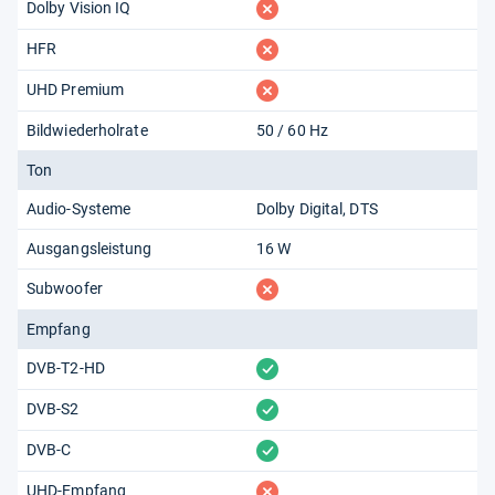
fehlt
Dolby Vision IQ
fehlt
HFR
fehlt
UHD Premium
Bildwiederholrate
50 / 60 Hz
Ton
Audio-Systeme
Dolby Digital
DTS
Ausgangsleistung
16 W
fehlt
Subwoofer
Empfang
vorhanden
DVB-T2-HD
vorhanden
DVB-S2
vorhanden
DVB-C
fehlt
UHD-Empfang