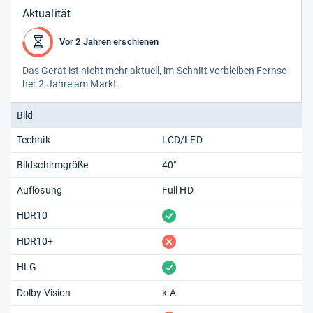
Aktualität
Vor 2 Jahren erschienen
Das Gerät ist nicht mehr aktu­ell, im Schnitt ver­blei­ben Fern­se­
her 2 Jahre am Markt.
Bild
Technik
LCD/LED
Bildschirmgröße
40"
Auflösung
Full HD
vorhanden
HDR10
fehlt
HDR10+
vorhanden
HLG
Dolby Vision
k.A.