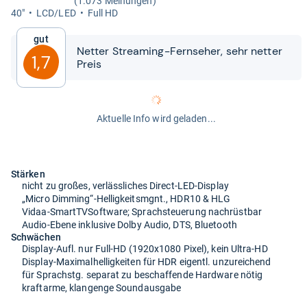
(1.073 Meinungen)
40"
LCD/LED
Full HD
Gut
Net­ter Stre­a­ming-​​Fern­se­her, sehr net­ter
1,7
Preis
Aktuelle Info wird geladen...
Stärken
nicht zu großes, verlässliches Direct-LED-Display
„Micro Dimming“-Helligkeitsmgnt., HDR10 & HLG
Vidaa-SmartTVSoftware; Sprachsteuerung nachrüstbar
Audio-Ebene inklusive Dolby Audio, DTS, Bluetooth
Schwächen
Display-Aufl. nur Full-HD (1920x1080 Pixel), kein Ultra-HD
Display-Maximalhelligkeiten für HDR eigentl. unzureichend
für Sprachstg. separat zu beschaffende Hardware nötig
kraftarme, klangenge Soundausgabe