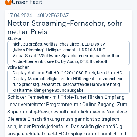
Unser Fazit
17.04.2024
40LV2E63DAZ
Net­ter Stre­a­ming-​Fern­se­her, sehr
net­ter Preis
Stärken
nicht zu großes, verlässliches Direct-LED-Display
„Micro Dimming“-Helligkeitsmgnt., HDR10 & HLG
Vidaa-SmartTVSoftware; Sprachsteuerung nachrüstbar
Audio-Ebene inklusive Dolby Audio, DTS, Bluetooth
Schwächen
Display-Aufl. nur Full-HD (1920x1080 Pixel), kein Ultra-HD
Display-Maximalhelligkeiten für HDR eigentl. unzureichend
für Sprachstg. separat zu beschaffende Hardware nötig
kraftarme, klangenge Soundausgabe
Schicker Fernseher - mit Triple-Tuner für den Empfang
linear verbreiteter Programme, mit Online-Zugang. Zum
Supergünstig-Preis, deshalb natürlich diverse Nachteile.
Die erste Einschränkung muss gar nicht so tragisch
sein, in der Praxis jedenfalls. Das schön gleichmäßig
ausgeleuchtete Direct-LED-Display kommt nämlich mit