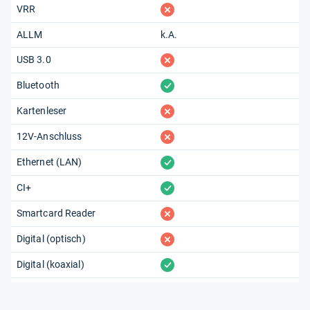
fehlt
VRR
ALLM
k.A.
fehlt
USB 3.0
vorhanden
Bluetooth
fehlt
Kartenleser
fehlt
12V-Anschluss
vorhanden
Ethernet (LAN)
vorhanden
CI+
fehlt
Smartcard Reader
fehlt
Digital (optisch)
vorhanden
Digital (koaxial)
vorhanden
Kopfhörer