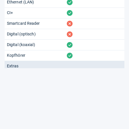
vorhanden
Ethernet (LAN)
vorhanden
CI+
fehlt
Smartcard Reader
fehlt
Digital (optisch)
vorhanden
Digital (koaxial)
vorhanden
Kopfhörer
Extras
fehlt
TV-Aufnahme
fehlt
Tragbar
fehlt
Blu-ray-Laufwerk
fehlt
DVD-Laufwerk
fehlt
Ambilight