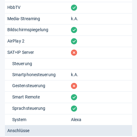
vorhanden
HbbTV
Media-Streaming
k.A.
vorhanden
Bildschirmspiegelung
vorhanden
AirPlay 2
fehlt
SAT>IP Server
Steuerung
Smartphonesteuerung
k.A.
fehlt
Gestensteuerung
vorhanden
Smart Remote
vorhanden
Sprachsteuerung
System
Alexa
Anschlüsse