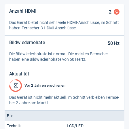
Anzahl HDMI
2
Das Gerät bie­tet nicht sehr viele HDMI-​Anschlüsse, im Schnitt
haben Fern­se­her 3 HDMI-​Anschlüsse.
Bildwiederholrate
50
Hz
Die Bild­wie­der­hol­rate ist nor­mal. Die meis­ten Fern­se­her
haben eine Bild­wie­der­hol­rate von 50 Hertz.
Aktualität
Vor 2 Jahren erschienen
Das Gerät ist nicht mehr aktu­ell, im Schnitt ver­blei­ben Fern­se­
her 2 Jahre am Markt.
Bild
Technik
LCD/LED