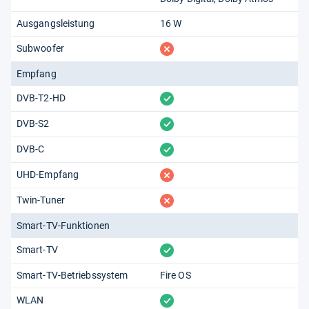
Ausgangsleistung
16 W
fehlt
Subwoofer
Empfang
vorhanden
DVB-T2-HD
vorhanden
DVB-S2
vorhanden
DVB-C
fehlt
UHD-Empfang
fehlt
Twin-Tuner
Smart-TV-Funktionen
vorhanden
Smart-TV
Smart-TV-Betriebssystem
Fire OS
vorhanden
WLAN