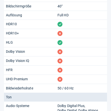
Bildschirmgröße
40"
Auflösung
Full HD
vorhanden
HDR10
fehlt
HDR10+
vorhanden
HLG
fehlt
Dolby Vision
fehlt
Dolby Vision IQ
fehlt
HFR
fehlt
UHD Premium
Bildwiederholrate
50 / 60 Hz
Ton
Audio-Systeme
Dolby Digital Plus
Dolby Digital
Dolby Atmos