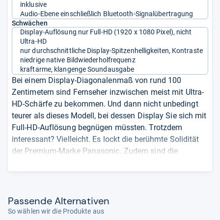
inklusive
Audio-Ebene einschließlich Bluetooth-Signalübertragung
Schwächen
Display-Auflösung nur Full-HD (1920 x 1080 Pixel), nicht
Ultra-HD
nur durchschnittliche Display-Spitzenhelligkeiten, Kontraste
niedrige native Bildwiederholfrequenz
kraftarme, klangenge Soundausgabe
Bei einem Display-Diagonalenmaß von rund 100
Zentimetern sind Fernseher inzwischen meist mit Ultra-
HD-Schärfe zu bekommen. Und dann nicht unbedingt
teurer als dieses Modell, bei dessen Display Sie sich mit
Full-HD-Auflösung begnügen müssten. Trotzdem
interessant? Vielleicht. Es lockt die berühmte Solidität
der Premium-Marke Panasonic. Zudem sind die
Bildqualitäts-Unterschiede bei diesem Display-Format in
der Praxis nicht enorm, gerade bei Zweit- oder
Drittgeräten darf man Kompromisse eingehen. Obwohl
auch die mittelmäßigen Display-Spitzenhelligkeiten zu
Pas­sende Alter­na­ti­ven
bedenken wären - kosten bei der Darstellung von
So wählen wir die Produkte aus