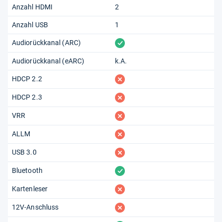
Anzahl HDMI
2
Anzahl USB
1
vorhanden
Audiorückkanal (ARC)
Audiorückkanal (eARC)
k.A.
fehlt
HDCP 2.2
fehlt
HDCP 2.3
fehlt
VRR
fehlt
ALLM
fehlt
USB 3.0
vorhanden
Bluetooth
fehlt
Kartenleser
fehlt
12V-Anschluss