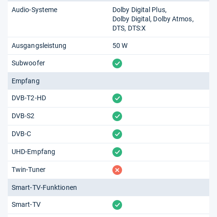
Audio-Systeme
Dolby Digital Plus
Dolby Digital
Dolby Atmos
DTS
DTS:X
Ausgangsleistung
50 W
vorhanden
Subwoofer
Empfang
vorhanden
DVB-T2-HD
vorhanden
DVB-S2
vorhanden
DVB-C
vorhanden
UHD-Empfang
fehlt
Twin-Tuner
Smart-TV-Funktionen
vorhanden
Smart-TV