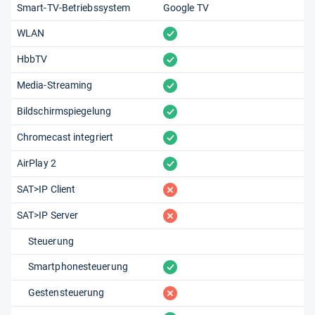
Smart-TV-Betriebssystem
Google TV
vorhanden
WLAN
vorhanden
HbbTV
vorhanden
Media-Streaming
vorhanden
Bildschirmspiegelung
vorhanden
Chromecast integriert
vorhanden
AirPlay 2
fehlt
SAT>IP Client
fehlt
SAT>IP Server
Steuerung
vorhanden
Smartphonesteuerung
fehlt
Gestensteuerung