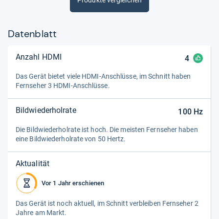
Produkte vergleichen
Datenblatt
Anzahl HDMI
4
Das Gerät bie­tet viele HDMI-​Anschlüsse, im Schnitt haben
Fern­se­her 3 HDMI-​Anschlüsse.
Bildwiederholrate
100
Hz
Die Bild­wie­der­hol­rate ist hoch. Die meis­ten Fern­se­her haben
eine Bild­wie­der­hol­rate von 50 Hertz.
Aktualität
Vor 1 Jahr erschienen
Das Gerät ist noch aktu­ell, im Schnitt ver­blei­ben Fern­se­her 2
Jahre am Markt.