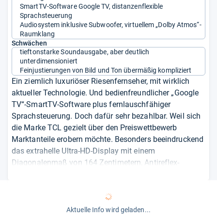
SmartTV-Software Google TV, distanzenflexible
Sprachsteuerung
Audiosystem inklusive Subwoofer, virtuellem „Dolby Atmos“-
Raumklang
Schwächen
tieftonstarke Soundausgabe, aber deutlich
unterdimensioniert
Feinjustierungen von Bild und Ton übermäßig kompliziert
Ein ziemlich luxuriöser Riesenfernseher, mit wirklich
aktueller Technologie. Und bedienfreundlicher „Google
TV“-SmartTV-Software plus fernlauschfähiger
Sprachsteuerung. Doch dafür sehr bezahlbar. Weil sich
die Marke TCL gezielt über den Preiswettbewerb
Marktanteile erobern möchte. Besonders beeindruckend
das extrahelle Ultra-HD-Display mit einem
Diagonalenmaß von 164 Zentimetern, Antireflex-
Beschichtung, nativen Bildwiederholraten bis 144Hz.
Konstruktiv verbindet es die Vorteile
ansteuerungspräziser MiniLEDs und von „Quantum
Dots“. Resultat? Außergewöhnliche
Aktuelle Info wird geladen...