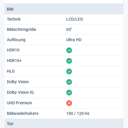
Bild
Technik
LCD/LED
Bildschirmgröße
65"
Auflösung
Ultra HD
vorhanden
HDR10
vorhanden
HDR10+
vorhanden
HLG
vorhanden
Dolby Vision
vorhanden
Dolby Vision IQ
fehlt
UHD Premium
Bildwiederholrate
100 / 120 Hz
Ton