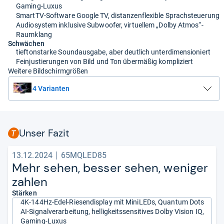
Gaming-Luxus
SmartTV-Software Google TV, distanzenflexible Sprachsteuerung
Audiosystem inklusive Subwoofer, virtuellem „Dolby Atmos“-
Raumklang
Schwächen
tieftonstarke Soundausgabe, aber deutlich unterdimensioniert
Feinjustierungen von Bild und Ton übermäßig kompliziert
Weitere Bildschirmgrößen
4 Varianten
Unser Fazit
13.12.2024
65MQLED85
Mehr sehen, bes­ser sehen, weni­ger
zah­len
Stärken
4K-144Hz-Edel-Riesendisplay mit MiniLEDs, Quantum Dots
AI-Signalverarbeitung, helligkeitssensitives Dolby Vision IQ,
Gaming-Luxus