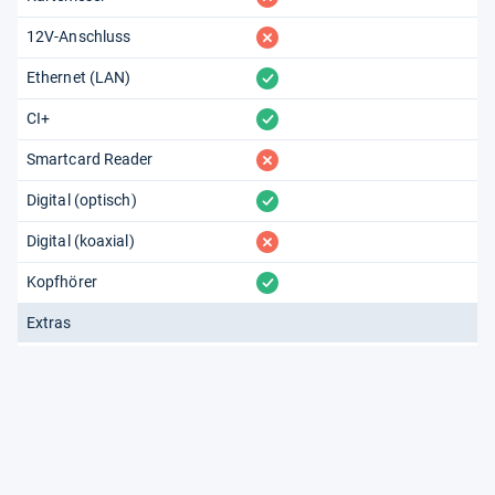
fehlt
12V-Anschluss
vorhanden
Ethernet (LAN)
vorhanden
CI+
fehlt
Smartcard Reader
vorhanden
Digital (optisch)
fehlt
Digital (koaxial)
vorhanden
Kopfhörer
Extras
fehlt
TV-Aufnahme
fehlt
Tragbar
fehlt
Blu-ray-Laufwerk
fehlt
DVD-Laufwerk