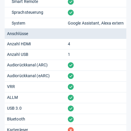
vorhanden
Smart Remote
vorhanden
Sprachsteuerung
System
Google Assistant
Alexa extern
Anschlüsse
Anzahl HDMI
4
Anzahl USB
1
vorhanden
Audiorückkanal (ARC)
vorhanden
Audiorückkanal (eARC)
vorhanden
VRR
vorhanden
ALLM
vorhanden
USB 3.0
vorhanden
Bluetooth
fehlt
Kartenleser