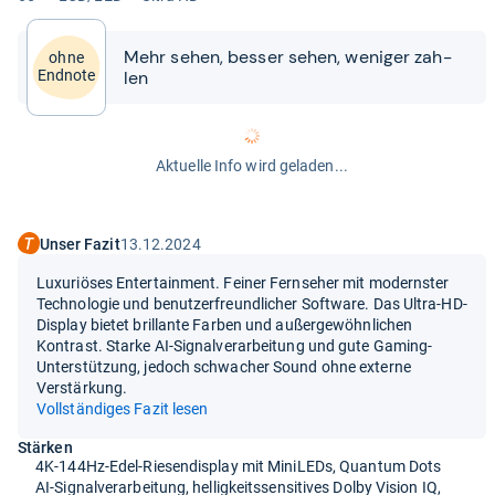
Mehr sehen, bes­ser sehen, weni­ger zah­
ohne
len
Endnote
Aktuelle Info wird geladen...
Unser Fazit
13.12.2024
Luxuriöses Entertainment. Feiner Fernseher mit modernster
Technologie und benutzerfreundlicher Software. Das Ultra-HD-
Display bietet brillante Farben und außergewöhnlichen
Kontrast. Starke AI-Signalverarbeitung und gute Gaming-
Unterstützung, jedoch schwacher Sound ohne externe
Verstärkung.
Vollständiges Fazit lesen
Stärken
4K-144Hz-Edel-Riesendisplay mit MiniLEDs, Quantum Dots
AI-Signalverarbeitung, helligkeitssensitives Dolby Vision IQ,