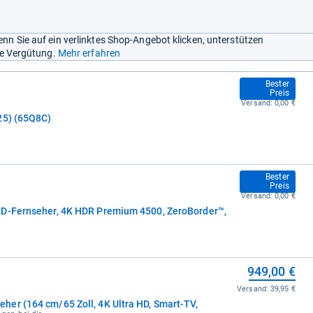
nn Sie auf ein verlinktes Shop-Angebot klicken, unterstützen
ine Vergütung.
Mehr erfahren
949,00 €
Bester
Preis
Versand:
0,00 €
25) (65Q8C)
949,00 €
Bester
Preis
Versand:
0,00 €
ED-Fernseher, 4K HDR Premium 4500, ZeroBorder™,
949,00 €
Versand:
39,95 €
er (164 cm/65 Zoll, 4K Ultra HD, Smart-TV,