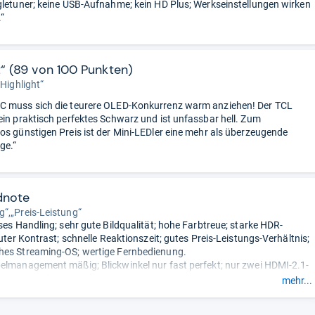
gletuner; keine USB-Aufnahme; kein HD Plus; Werkseinstellungen wirken
.“
t“ (89 von 100 Punkten)
„Highlight“
C muss sich die teurere OLED-Konkurrenz warm anziehen! Der TCL
ein praktisch perfektes Schwarz und ist unfassbar hell. Zum
os günstigen Preis ist der Mini-LEDler eine mehr als überzeugende
ge.“
dnote
“,„Preis-Leistung“
oses Handling; sehr gute Bildqualität; hohe Farbtreue; starke HDR-
guter Kontrast; schnelle Reaktionszeit; gutes Preis-Leistungs-Verhältnis;
hes Streaming-OS; wertige Fernbedienung.
elmanagement mäßig; Blickwinkel nur fast perfekt; nur zwei HDMI-2.1-
ammengefasst durch unsere Redaktion.
mehr...