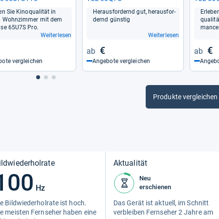
en Sie Kino­qua­li­tät in
Her­aus­for­dernd gut, her­aus­for­
Erle­be
m Wohn­zim­mer mit dem
dernd güns­tig
qua­li­
nse 65U7S Pro.
mance 
Weiterlesen
Weiterlesen
€
€
ote vergleichen
Angebote vergleichen
Angebo
Produkte vergleichen
ildwiederholrate
Aktualität
100
Neu
Hz
erschienen
e Bild­wie­der­hol­rate ist hoch.
Das Gerät ist aktu­ell, im Schnitt
e meis­ten Fern­se­her haben eine
ver­blei­ben Fern­se­her 2 Jahre am