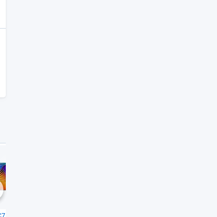
Sehr gut
Gut
1,4
1,6
chste
C7L
TCL 65C7K