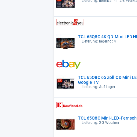
Lieferung: lieferbar - in 2-3 Werkt
TCL 65Q8C 4K QD-Mini LED H
Lieferung: lagernd: 4
TCL 65Q8C 65 Zoll QD Mini L
Google TV
Lieferung: Auf Lager
TCL 65Q8C Mini-LED-Fernseher
Lieferung: 2-3 Wochen