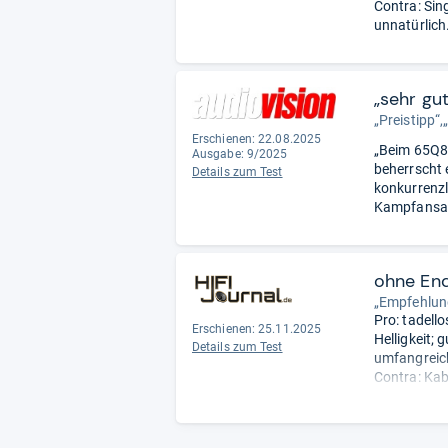
Contra: Sin
unnatürlich
„sehr gu
„Preistipp“,
Erschienen: 22.08.2025
„Beim 65Q8
Ausgabe: 9/2025
beherrscht 
Details zum Test
konkurrenzl
Kampfansa
ohne En
„Empfehlung
Pro: tadell
Erschienen: 25.11.2025
Helligkeit; 
Details zum Test
umfangreic
Contra: Kab
Ports.
- Zus