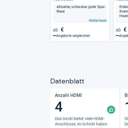
Aktu­el­ler, unfass­bar guter Spar-​
Erle­b
Riese
Ihre
Hise
Weiterlesen
€
€
Angebote vergleichen
Angeb
Datenblatt
Anzahl HDMI
B
4
Das Gerät bie­tet viele HDMI-​
Di
Anschlüsse, im Schnitt haben
Di