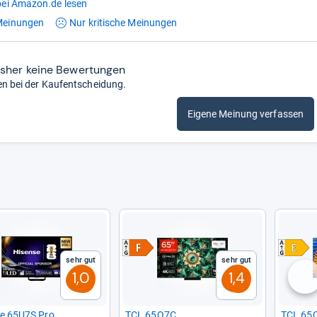
ei Amazon.de lesen
einungen
Nur kritische
Meinungen
isher keine Bewertungen
en bei der Kaufentscheidung.
Eigene Meinung verfassen
Sehr gut
Sehr gut
1,0
1,4
nä
e 65U7S Pro
TCL 65Q7C
TCL 65