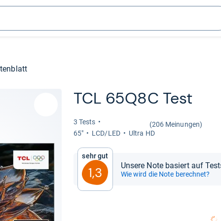
tenblatt
TCL 65Q8C Test
3 Tests
(206 Meinungen)
65"
LCD/LED
Ultra HD
Sehr gut
Unsere Note basiert auf Tes
1,3
Wie wird die Note berechnet?