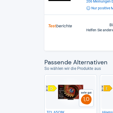
206 Meinungen b
Nur positive
M
B
Helfen Sie ander
Pas­sende Alter­na­ti­ven
So wählen wir die Produkte aus
Sehr gut
1,0
TCL 65C8K
Hisens