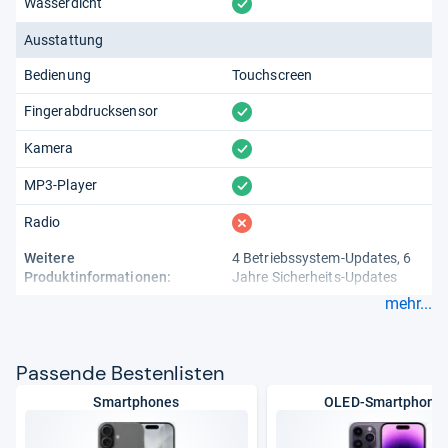
vorhanden
Wasserdicht
Ausstattung
Bedienung
Touchscreen
vorhanden
Fingerabdrucksensor
vorhanden
Kamera
vorhanden
MP3-Player
fehlt
Radio
Weitere
4 Betriebssystem-Updates, 6
Produktinformationen:
Jahre Sicherheits-Updates
mehr...
Pas­sende Bes­ten­lis­ten
Smartphones
OLED-Smartphone