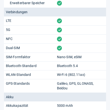
vorhanden
Erweiterbarer Speicher
Verbindungen
vorhanden
LTE
vorhanden
5G
vorhanden
NFC
vorhanden
Dual-SIM
SIM-Formfaktor
Nano-SIM
eSIM
Bluetooth-Standard
Bluetooth 5.4
WLAN-Standard
Wi-Fi 6 (802.11​ax)
GPS-Standards
Galileo
GPS
GLONASS
Beidou
Akku
Akkukapazität
5000 mAh