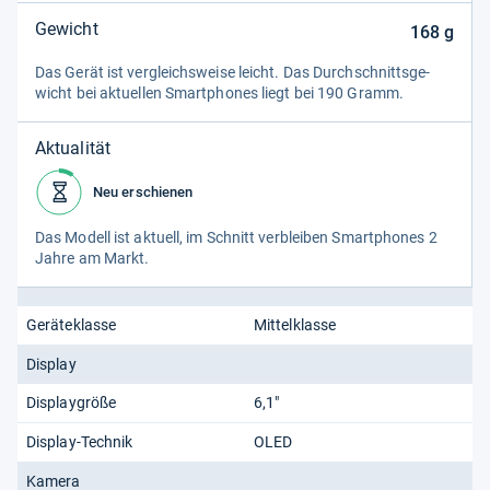
Gewicht
168
g
Das Gerät ist ver­gleichs­weise leicht. Das Durch­schnitts­ge­
wicht bei aktu­el­len Smart­pho­nes liegt bei 190 Gramm.
Aktualität
Neu erschienen
Das Modell ist aktu­ell, im Schnitt ver­blei­ben Smart­pho­nes 2
Jahre am Markt.
Geräteklasse
Mittelklasse
Display
Displaygröße
6,1"
Display-Technik
OLED
Kamera