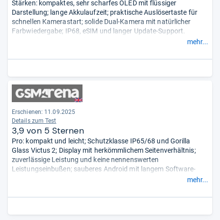
Stärken: kompaktes, sehr scharfes OLED mit flüssiger
Darstellung; lange Akkulaufzeit; praktische Auslösertaste für
schnellen Kamerastart; solide Dual-Kamera mit natürlicher
Farbwiedergabe; IP68, eSIM und langer Update-Support.
Schwächen: kein optischer Zoom; langsame
mehr...
Ladegeschwindigkeit; Prozessor nur für Alltagsaufgaben; bei
wenig Licht sichtbares Bildrauschen.
- Zusammengefasst durch
unsere Redaktion.
Erschienen: 11.09.2025
Details zum Test
3,9 von 5 Sternen
Pro: kompakt und leicht; Schutzklasse IP65/68 und Gorilla
Glass Victus 2; Display mit herkömmlichem Seitenverhältnis;
zuverlässige Leistung und keine nennenswerten
Leistungseinbußen; sauberes Android mit langem Software-
Support; Kamerataste zusätzliche Funktionalität; weierhin eine
mehr...
3,5-mm-Buchse, einen microSD-Steckplatz und frontseitige
Stereolautsprecher.
Contra: nur eine Speicheroption mit 8 GB/128 GB; altmodisches
Design; Lautsprecher klingen bei hoher Lautstärke blechern;