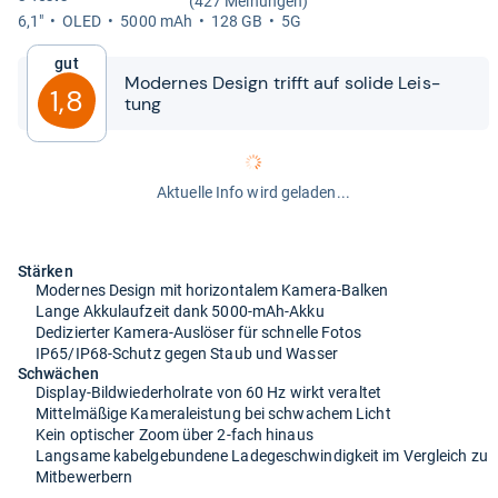
(427 Meinungen)
6,1"
OLED
5000 mAh
128 GB
5G
Gut
Moder­nes Design trifft auf solide Leis­
1,8
tung
Aktuelle Info wird geladen...
Stärken
Modernes Design mit horizontalem Kamera-Balken
Lange Akkulaufzeit dank 5000-mAh-Akku
Dedizierter Kamera-Auslöser für schnelle Fotos
IP65/IP68-Schutz gegen Staub und Wasser
Schwächen
Display-Bildwiederholrate von 60 Hz wirkt veraltet
Mittelmäßige Kameraleistung bei schwachem Licht
Kein optischer Zoom über 2-fach hinaus
Langsame kabelgebundene Ladegeschwindigkeit im Vergleich zu
Mitbewerbern