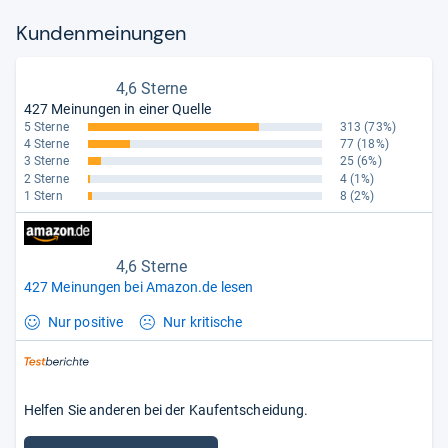
langsame Ladegeschwindigkeit; Ultraweitwinkelkamera wenig
Kun­den­mei­nun­gen
zufriedenestellend; die hohe Bildwiederholfrequenz ist schlecht
implementiert.
- Zusammengefasst durch unsere Redaktion.
4,6 Sterne
427 Meinungen in einer Quelle
5 Sterne
313
(73%)
4 Sterne
77
(18%)
3 Sterne
25
(6%)
2 Sterne
4
(1%)
1 Stern
8
(2%)
4,6 Sterne
427 Meinungen bei Amazon.de lesen
Nur positive
Nur kritische
Helfen Sie anderen bei der Kaufentscheidung.