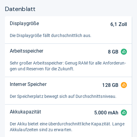
Datenblatt
Displaygröße
6,1
Zoll
Die Dis­play­größe fällt durch­schnitt­lich aus.
Arbeitsspeicher
8
GB
Sehr großer Arbeitsspei­cher: Genug RAM für alle Anfor­de­run­
gen und Reser­ven für die Zukunft.
Interner Speicher
128
GB
Der Spei­cher­platz bewegt sich auf Durch­schnitts­ni­veau.
Akkukapazität
5.000
mAh
Der Akku bie­tet eine über­durch­schnitt­li­che Kapa­zi­tät. Lange
Akku­lauf­zei­ten sind zu erwar­ten.