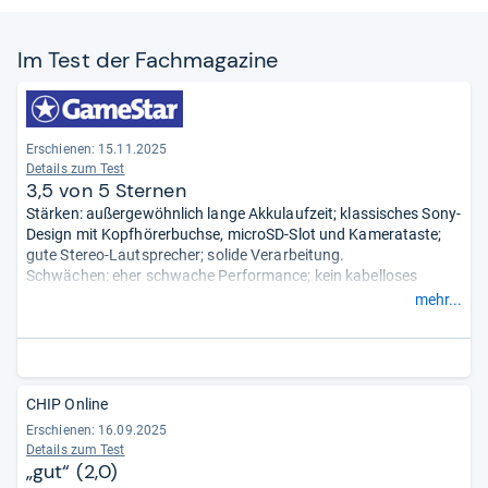
Im Test der Fach­ma­ga­zine
Erschienen: 15.11.2025
Details zum Test
3,5 von 5 Sternen
Stärken: außergewöhnlich lange Akkulaufzeit; klassisches Sony-
Design mit Kopfhörerbuchse, microSD-Slot und Kamerataste;
gute Stereo-Lautsprecher; solide Verarbeitung.
Schwächen: eher schwache Performance; kein kabelloses
Laden; keine Komfortfunktionen wie Tap-to-Wake oder Always-
mehr...
on-Display.
- Zusammengefasst durch unsere Redaktion.
CHIP Online
Erschienen: 16.09.2025
Details zum Test
„gut“ (2,0)