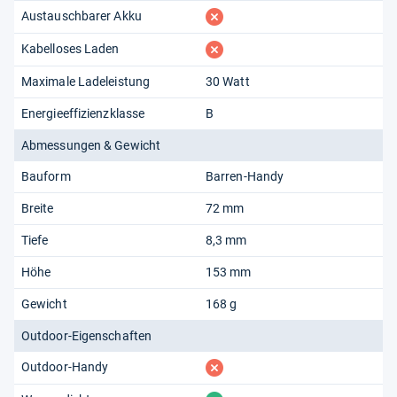
fehlt
Austauschbarer Akku
fehlt
Kabelloses Laden
Maximale Ladeleistung
30 Watt
Energieeffizienzklasse
B
Abmessungen & Gewicht
Bauform
Barren-Handy
Breite
72 mm
Tiefe
8,3 mm
Höhe
153 mm
Gewicht
168 g
Outdoor-Eigenschaften
fehlt
Outdoor-Handy