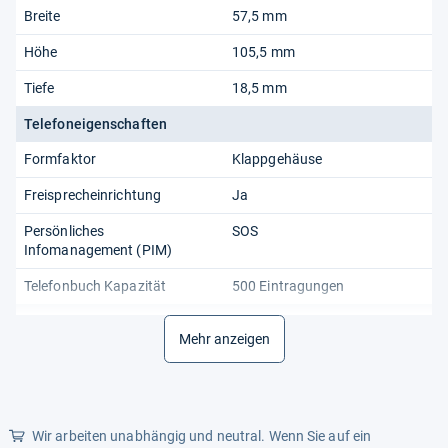
Breite
57,5 mm
Höhe
105,5 mm
Tiefe
18,5 mm
Telefoneigenschaften
Formfaktor
Klappgehäuse
Freisprecheinrichtung
Ja
Persönliches
SOS
Infomanagement (PIM)
Telefonbuch Kapazität
500 Eintragungen
Technische Details
Mehr anzeigen
Abonnement-Typ
Kein Abonnement
Eingebaute Taschenlampe
Ja
Marktpositionierung
Seniorentelefon
Wir arbeiten unabhängig und neutral. Wenn Sie auf ein