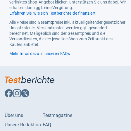
verlinktes Shop-Angebot klicken, unterstützen Sie uns dabei. Wir
Produktfarbe
Schwarz
erhalten dann ggf. eine Vergütung.
Erfahren Sie, wie sich Testberichte.de finanziert
Typ
Seniorentelefon
Alle Preise sind Gesamtpreise inkl. aktuell geltender gesetzlicher
Energie
Umsatzsteuer. Versandkosten werden ggf. gesondert
berechnet. Maßgeblich sind der Gesamtpreis und die
Akku-/Batteriekapazität
800 mAh
Versandkosten, die der jeweilige Shop zum Zeitpunkt des
Kaufes anbietet.
Akku-/Batterietechnologie
Lithium-Ion (Li-Ion)
Mehr Infos dazu in unseren FAQs
Sprechzeit (2G)
3,5 h
Standby-Zeit (2G)
240 h
Lieferumfang
Docking-Station enthalten
Ja
Auf
Auf
Auf
Facebook
Instagram
X
Headset enthalten
Ja
folgen
folgen
folgen
Tastatur
Über uns
Testmagazine
Große Knöpfe
Ja
Unsere Redaktion
FAQ
Nachrichtenübertragung