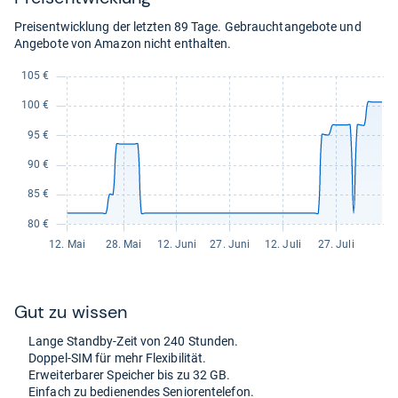
Preisentwicklung der letzten 89 Tage. Gebrauchtangebote und
Angebote von Amazon nicht enthalten.
Gut zu wis­sen
Lange Standby-​Zeit von 240 Stun­den.
Dop­pel-​SIM für mehr Fle­xi­bi­li­tät.
Erweiter­ba­rer Spei­cher bis zu 32 GB.
Ein­fach zu bedie­nen­des Senio­ren­te­le­fon.