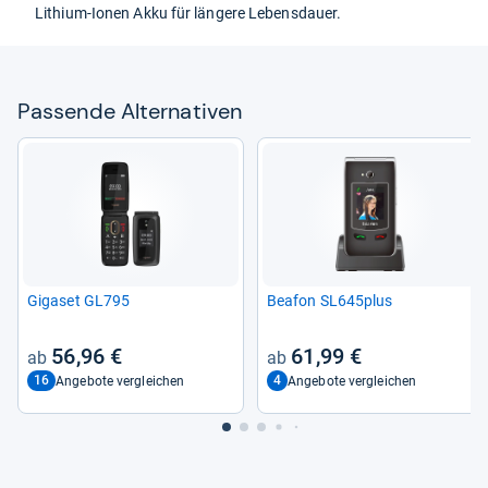
Lithium-​Ionen Akku für län­gere Lebens­dauer.
Pas­sende Alter­na­ti­ven
Giga­set GL795
Bea­fon SL645plus
56,96 €
61,99 €
16
4
Angebote vergleichen
Angebote vergleichen