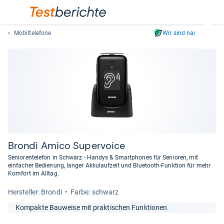
Mobiltelefone
Wir sind nachhaltig
Suc
Geben
Sie
mindest
drei
Zeichen
ein.
Vorschl
erschei
automat
Brondi Amico Super­voice
und
Seniorentelefon in Schwarz - Handys & Smartphones für Senioren, mit
lassen
einfacher Bedienung, langer Akkulaufzeit und Bluetooth-Funktion für mehr
Komfort im Alltag.
sich
mit
Her­stel­ler: Brondi
Farbe: schwarz
den
Pfeiltas
Kompakte Bauweise mit praktischen Funktionen.
auswähl