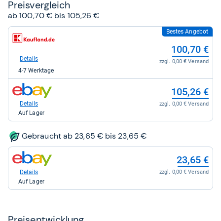
Preis­ver­gleich
ab 100,70 € bis 105,26 €
Bestes Angebot
zum
Shop:
100,70 €
bei
Kaufland
Details
zzgl. 0,00 € Versand
für
4-7 Werktage
100,70
kaufen.
zum
105,26 €
Shop:
bei
Details
zzgl. 0,00 € Versand
eBay
Auf Lager
für
105,26
kaufen.
Gebraucht ab 23,65 € bis 23,65 €
zum
23,65 €
Shop:
bei
Details
zzgl. 0,00 € Versand
eBay
Auf Lager
für
23,65
kaufen.
Preis­ent­wick­lung