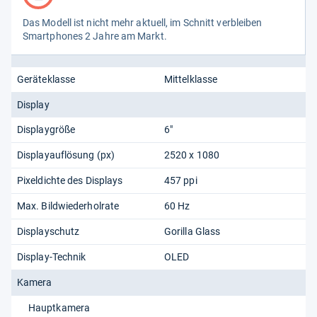
Das Modell ist nicht mehr aktu­ell, im Schnitt ver­blei­ben
Smart­pho­nes 2 Jahre am Markt.
Geräteklasse
Mittelklasse
Display
Displaygröße
6"
Displayauflösung (px)
2520 x 1080
Pixeldichte des Displays
457 ppi
Max. Bildwiederholrate
60 Hz
Displayschutz
Gorilla Glass
Display-Technik
OLED
Kamera
Hauptkamera