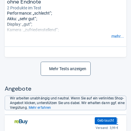
ohne Endnote
2 Produkte im Test
Performance: „schlecht“;
Akku: „sehr gut“;
Display: „gut“;
Kamera: „zufriedenstellend“;
Software: „zufriedenstellend“;
mehr...
Ausstattung: „gut“.
Mehr Tests anzeigen
Angebote
Wir arbeiten unabhängig und neutral. Wenn Sie auf ein verlinktes Shop-
Angebot klicken, unterstützen Sie uns dabei. Wir erhalten dann ggf. eine
Vergütung.
Mehr erfahren
244,99 €
Gebraucht
Versand:
3,99 €