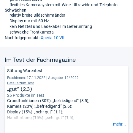
flexibles Kamerasystem mit Wide, Ultrawide und Telephoto
Schwächen
relativ breite Bildschirmränder
Display nur mit 60 Hz
kein Netzteil und Ladekabel im Lieferumfang
schwache Frontkamera
Nachfolgeprodukt:
Xperia 10 VII
Im Test der Fach­ma­ga­zine
Stiftung Warentest
Erschienen: 17.11.2022
|
Ausgabe: 12/2022
Details zum Test
„gut“ (2,3)
26 Produkte im Test
Grundfunktionen (30%): „befriedigend“ (3,5);
Kamera (20%): „befriedigend“ (2,6);
Display (15%): „sehr gut“ (1,1);
Handhabung (15%): „sehr gut“ (1,5);
Akku (15%): „sehr gut“ (1,4);
mehr...
Stabilität (5%): „gut“ (2,0).