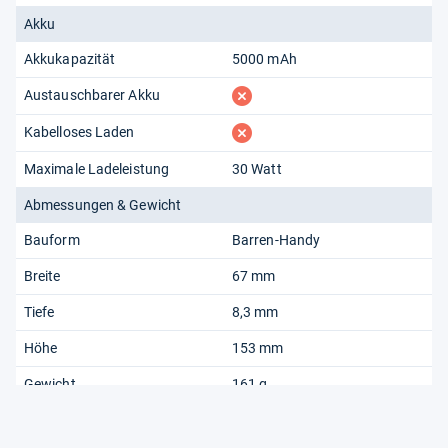
Akku
Akkukapazität
5000 mAh
fehlt
Austauschbarer Akku
fehlt
Kabelloses Laden
Maximale Ladeleistung
30 Watt
Abmessungen & Gewicht
Bauform
Barren-Handy
Breite
67 mm
Tiefe
8,3 mm
Höhe
153 mm
Gewicht
161 g
Outdoor-Eigenschaften