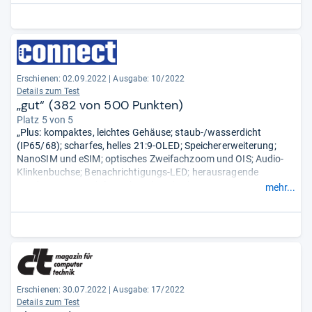
Erschienen: 02.09.2022
|
Ausgabe: 10/2022
Details zum Test
„gut“ (382 von 500 Punkten)
Platz 5 von 5
„Plus: kompaktes, leichtes Gehäuse; staub-/wasserdicht
(IP65/68); scharfes, helles 21:9-OLED; Speichererweiterung;
NanoSIM und eSIM; optisches Zweifachzoom und OIS; Audio-
Klinkenbuchse; Benachrichtigungs-LED; herausragende
Ausdauer; gute Telefonieakustik und sehr gute LTE-
mehr...
Funkeigenschaften.
Minus schwache Grafik-Performance; nur 60-Hz-
Bildwiederholrate; Foto- und Videoqualität; kein Wi-Fi 6, nur USB
2.0; kein Netzteil im Lieferumfang.“
Erschienen: 30.07.2022
|
Ausgabe: 17/2022
Details zum Test