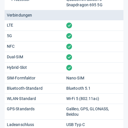
Snapdragon 695 5G
Verbindungen
vorhanden
LTE
vorhanden
5G
vorhanden
NFC
vorhanden
Dual-SIM
vorhanden
Hybrid-Slot
SIM-Formfaktor
Nano-SIM
Bluetooth-Standard
Bluetooth 5.1
WLAN-Standard
Wi-Fi 5 (802.11​ac)
GPS-Standards
Galileo
GPS
GLONASS
Beidou
Ladeanschluss
USB Typ C