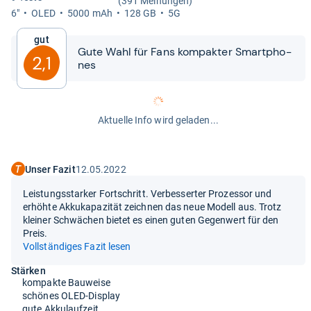
(391 Meinungen)
6"
OLED
5000 mAh
128 GB
5G
Gut
Gute Wahl für Fans kom­pak­ter Smart­pho­
2,1
nes
Aktuelle Info wird geladen...
Unser Fazit
12.05.2022
Leistungsstarker Fortschritt. Verbesserter Prozessor und
erhöhte Akkukapazität zeichnen das neue Modell aus. Trotz
kleiner Schwächen bietet es einen guten Gegenwert für den
Preis.
Vollständiges Fazit lesen
Stärken
kompakte Bauweise
schönes OLED-Display
gute Akkulaufzeit