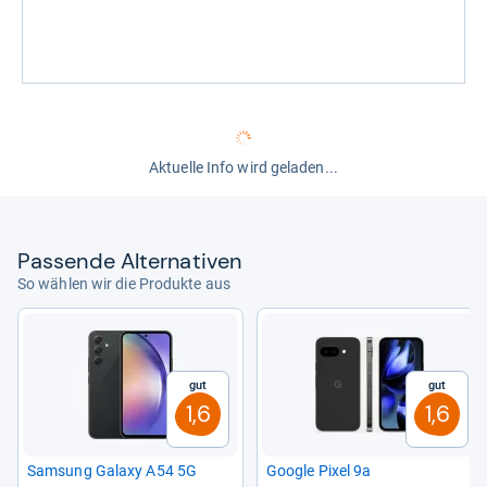
Aktuelle Info wird geladen...
Pas­sende Alter­na­ti­ven
So wählen wir die Produkte aus
Gut
Gut
1,6
1,6
Sam­sung Galaxy A54 5G
Goo­gle Pixel 9a