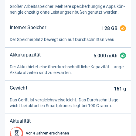
Großer Arbeitsspei­cher: Meh­rere spei­cher­hung­rige Apps kön­
nen gleich­zei­tig ohne Leis­tungs­ein­bu­ßen genutzt wer­den.
Interner Speicher
128
GB
Der Spei­cher­platz bewegt sich auf Durch­schnitts­ni­veau.
Akkukapazität
5.000
mAh
Der Akku bie­tet eine über­durch­schnitt­li­che Kapa­zi­tät. Lange
Akku­lauf­zei­ten sind zu erwar­ten.
Gewicht
161
g
Das Gerät ist ver­gleichs­weise leicht. Das Durch­schnitts­ge­
wicht bei aktu­el­len Smart­pho­nes liegt bei 190 Gramm.
Aktualität
Vor 4 Jahren erschienen