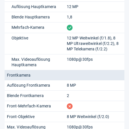
Auflösung Hauptkamera
12 MP
Blende Hauptkamera
1,8
vorhanden
Mehrfach-Kamera
Objektive
12 MP Weitwinkel (f/1.8), 8
MP Ultraweitwinkel (f/2.2), 8
MP Telekamera (f/2.2)
Max. Videoauflösung
1080p@30fps
Hauptkamera
Frontkamera
Auflösung Frontkamera
8 MP
Blende Frontkamera
2
fehlt
Front-Mehrfach-Kamera
Front-Objektive
8 MP Weitwinkel (f/2.0)
Max. Videoauflösung
1080p@30fps