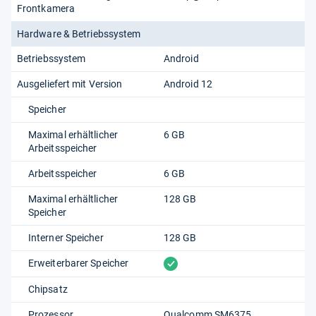
Frontkamera
Hardware & Betriebssystem
Betriebssystem
Android
Ausgeliefert mit Version
Android 12
Speicher
Maximal erhältlicher
6 GB
Arbeitsspeicher
Arbeitsspeicher
6 GB
Maximal erhältlicher
128 GB
Speicher
Interner Speicher
128 GB
vorhanden
Erweiterbarer Speicher
Chipsatz
Prozessor
Qualcomm SM6375