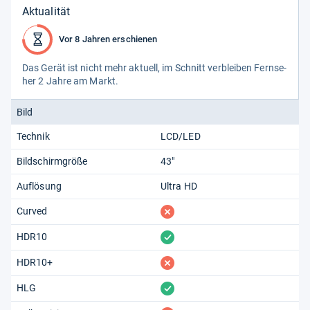
Aktualität
Vor 8 Jahren erschienen
Das Gerät ist nicht mehr aktu­ell, im Schnitt ver­blei­ben Fern­se­
her 2 Jahre am Markt.
Bild
Technik
LCD/LED
Bildschirmgröße
43"
Auflösung
Ultra HD
fehlt
Curved
vorhanden
HDR10
fehlt
HDR10+
vorhanden
HLG