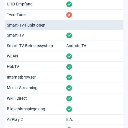
vorhanden
UHD-Empfang
fehlt
Twin-Tuner
Smart-TV-Funktionen
vorhanden
Smart-TV
Smart-TV-Betriebssystem
Android TV
vorhanden
WLAN
vorhanden
HbbTV
vorhanden
Internetbrowser
vorhanden
Media-Streaming
vorhanden
Wi-Fi Direct
vorhanden
Bildschirmspiegelung
AirPlay 2
k.A.