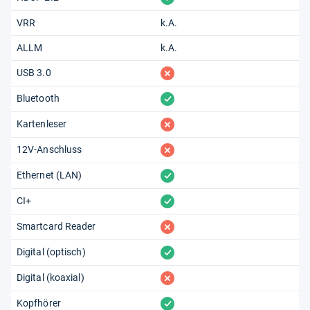
VRR
k.A.
ALLM
k.A.
fehlt
USB 3.0
vorhanden
Bluetooth
fehlt
Kartenleser
fehlt
12V-Anschluss
vorhanden
Ethernet (LAN)
vorhanden
CI+
fehlt
Smartcard Reader
vorhanden
Digital (optisch)
fehlt
Digital (koaxial)
vorhanden
Kopfhörer