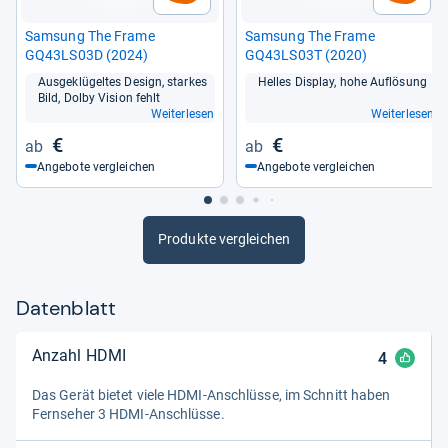
Sam­sung The Frame
Sam­sung The Frame
GQ43LS03D (2024)
GQ43LS03T (2020)
Aus­ge­klü­gel­tes Design, star­kes
Hel­les Dis­play, hohe Auf­lö­sung
Bild, Dolby Vision fehlt
Weiterlesen
Weiterlesen
€
€
Angebote vergleichen
Angebote vergleichen
Produkte vergleichen
Datenblatt
Anzahl HDMI
4
Das Gerät bie­tet viele HDMI-​Anschlüsse, im Schnitt haben
Fern­se­her 3 HDMI-​Anschlüsse.