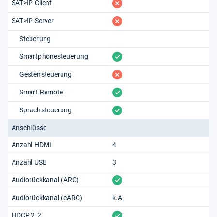
fehlt
SAT>IP Client
fehlt
SAT>IP Server
Steuerung
vorhanden
Smartphonesteuerung
fehlt
Gestensteuerung
vorhanden
Smart Remote
vorhanden
Sprachsteuerung
Anschlüsse
Anzahl HDMI
4
Anzahl USB
3
vorhanden
Audiorückkanal (ARC)
Audiorückkanal (eARC)
k.A.
vorhanden
HDCP 2.2