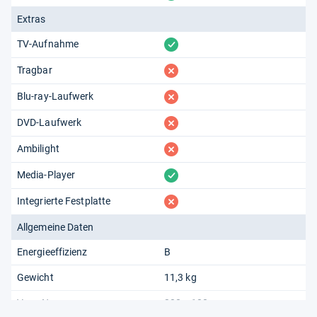
Extras
vorhanden
TV-Aufnahme
fehlt
Tragbar
fehlt
Blu-ray-Laufwerk
fehlt
DVD-Laufwerk
fehlt
Ambilight
vorhanden
Media-Player
fehlt
Integrierte Festplatte
Allgemeine Daten
Energieeffizienz
B
Gewicht
11,3 kg
Vesa-Norm
200 x 100