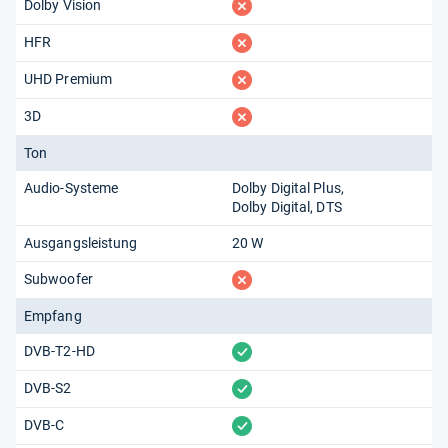
fehlt
Dolby Vision
fehlt
HFR
fehlt
UHD Premium
fehlt
3D
Ton
Audio-Systeme
Dolby Digital Plus
Dolby Digital
DTS
Ausgangsleistung
20 W
fehlt
Subwoofer
Empfang
vorhanden
DVB-T2-HD
vorhanden
DVB-S2
vorhanden
DVB-C