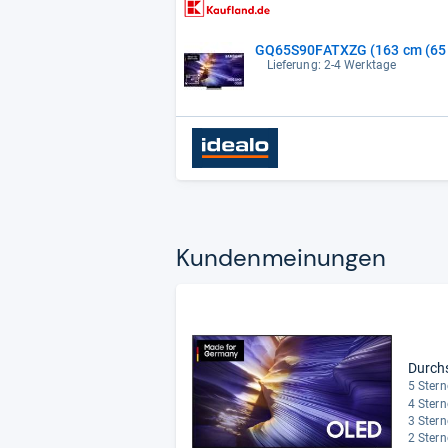
GQ65S90FATXZG (163 cm (65 Zol
Lieferung: 2-4 Werktage
Kun­den­mei­nun­gen
Durch
5 Stern
4 Stern
3 Stern
2 Stern