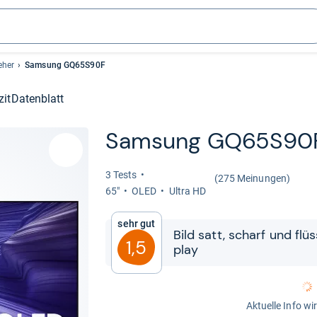
eher
Samsung GQ65S90F
zit
Datenblatt
Sam­sung GQ65S90F
3 Tests
(275 Meinungen)
65"
OLED
Ultra HD
Sehr gut
Bild satt, scharf und flüs
1,5
play
Aktuelle Info wi