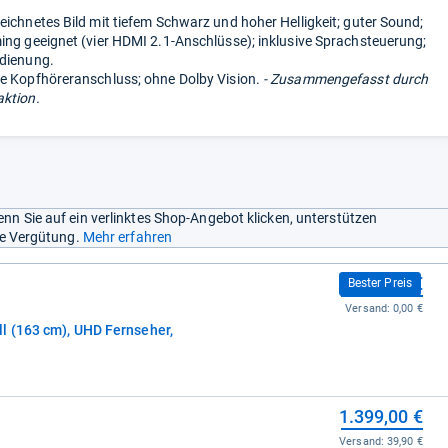
eichnetes Bild mit tiefem Schwarz und hoher Helligkeit; guter Sound;
ing geeignet (vier HDMI 2.1-Anschlüsse); inklusive Sprachsteuerung;
edienung.
e Kopfhöreranschluss; ohne Dolby Vision.
- Zusammengefasst durch
ktion.
nn Sie auf ein verlinktes Shop-Angebot klicken, unterstützen
ine Vergütung.
Mehr erfahren
1.399,00 €
Bester Preis
Versand:
0,00 €
l (163 cm), UHD Fernseher,
1.399,00 €
Versand:
39,90 €