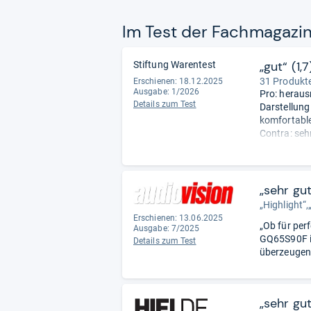
Im Test der Fach­ma­ga­zi
„gut“ (1,7
Stiftung Warentest
31 Produkte
Erschienen: 18.12.2025
Ausgabe: 1/2026
Pro: heraus
Details zum Test
Darstellung
komfortabl
Contra: seh
entspreche
funktional,
Redaktion.
„sehr gu
„Highlight“
Erschienen: 13.06.2025
„Ob für per
Ausgabe: 7/2025
GQ65S90F is
Details zum Test
überzeugen
„sehr gu