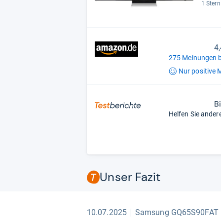
1 Stern
4
275 Meinungen b
Nur positive
M
B
Helfen Sie ander
Unser Fazit
10.07.2025
Samsung GQ65S90FAT