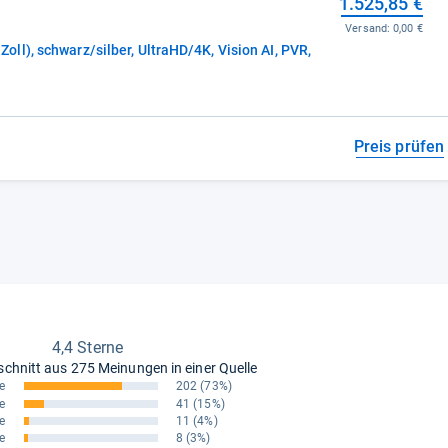
1.525,85 €
Versand:
0,00 €
l), schwarz/silber, UltraHD/4K, Vision AI, PVR,
Preis prüfen
4,4 Sterne
schnitt aus
275 Meinungen in einer Quelle
e
202
(73%)
e
41
(15%)
e
11
(4%)
e
8
(3%)