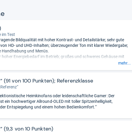
ne
)
 im Test
ragende Bildqualität mit hoher Kontrast- und Detailstärke; sehr gute
 von HD- und UHD-Inhalten; überzeugender Ton mit klarer Wiedergabe;
e Handhabung und Menüs.
r hoher Energiebedarf im Betrieb; großes und schweres Gehäuse mit
ndem Platzbedarf; hohe Leistungsaufnahme im Standby; Ausstattung
mehr...
 aber ohne besondere Extras.
- Zusammengefasst durch unsere
t“ (91 von 100 Punkten); Referenzklasse
,„Referenz“
fektionistische Heimkinofans oder leidenschaftliche Gamer: Der
t ein hochwertiger Allround-OLED mit toller Spitzenhelligkeit,
der Entspiegelung und einem hohen Bedienkomfort.“
t“ (9,3 von 10 Punkten)