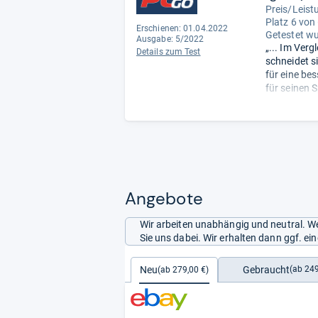
Preis/Leist
Platz 6 von
Erschienen: 01.04.2022
Getestet w
Ausgabe: 5/2022
„... Im Ver
Details zum Test
schneidet s
für eine be
für seinen 
5591 MByte/
Angebote
Wir arbeiten unabhängig und neutral. We
Sie uns dabei. Wir erhalten dann ggf. e
Gebraucht
Neu
(ab 249
(ab 279,00 €)