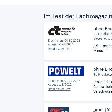
Im Test der Fach­ma­ga­zi
ohne En
20 Produkte
Getestet w
Erschienen: 04.10.2024
Ausgabe: 22/2024
„Plus: schn
Details zum Test
Minus: -.“
ohne En
10 Produkte
Erschienen: 01.07.2022
Pro: starke
Ausgabe: 8/2022
Contra: hoh
Details zum Test
Verschlüss
„gut“ (8