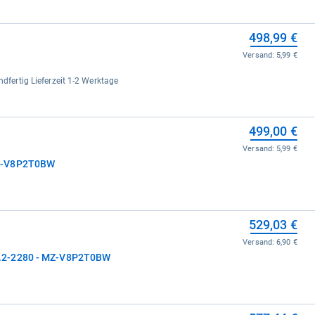
498,99 €
Versand:
5,99 €
ndfertig Lieferzeit 1-2 Werktage
499,00 €
Versand:
5,99 €
MZ-V8P2T0BW
529,03 €
Versand:
6,90 €
.2-2280 - MZ-V8P2T0BW