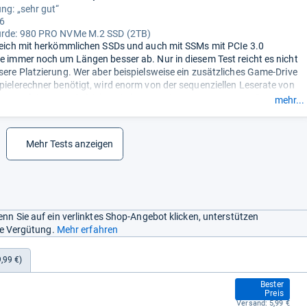
ung: „sehr gut“
 6
urde:
980 PRO NVMe M.2 SSD (2TB)
gleich mit herkömmlichen SSDs und auch mit SSMs mit PCIe 3.0
ie immer noch um Längen besser ab. Nur in diesem Test reicht es nicht
ssere Platzierung. Wer aber beispielsweise ein zusätzliches Game-Drive
Spielerechner benötigt, wird enorm von der sequenziellen Leserate von
s profitieren, und gleichzeitig kann er ein paar Euro sparen.“
mehr...
Mehr Tests anzeigen
nn Sie auf ein verlinktes Shop-Angebot klicken, unterstützen
ine Vergütung.
Mehr erfahren
,99 €)
279,00 €
Bester
Preis
Versand:
5,99 €