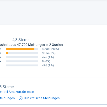
4,8 Sterne
schnitt aus
47.700 Meinungen in 2 Quellen
e
42908
(90%)
e
3814
(8%)
e
476
(1%)
e
0
(0%)
476
(1%)
,8 Sterne
n bei Amazon.de lesen
einungen
Nur kritische
Meinungen