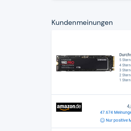
Kun­den­mei­nun­gen
Durch
5 Stern
4 Stern
3 Stern
2 Stern
1 Stern
4
47.674 Meinunge
Nur positive
M