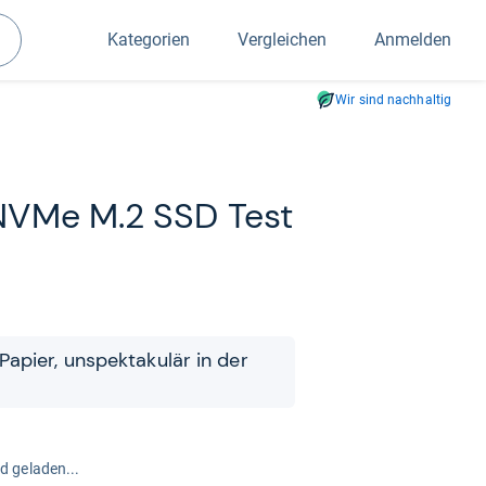
Kategorien
Vergleichen
Anmelden
Suchen
Wir sind nachhaltig
NVMe M.2 SSD Test
apier, unspek­ta­ku­lär in der
rd geladen...