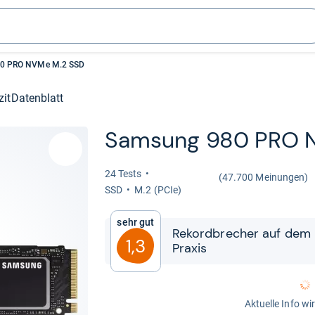
0 PRO NVMe M.2 SSD
zit
Datenblatt
Sam­sung 980 PRO 
24 Tests
(47.700 Meinungen)
SSD
M.2 (PCIe)
Sehr gut
Rekord­bre­cher auf dem P
1,3
Pra­xis
Aktuelle Info wi