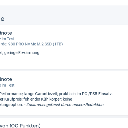
ne
dnote
 im Test
urde:
980 PRO NVMe M.2 SSD (1TB)
ell; geringe Erwärmung.
dnote
 im Test
 Performance; lange Garantiezeit; praktisch im PC-/PS5-Einsatz.
er Kaufpreis; fehlender Kühlkörper; keine
elungsoption.
- Zusammengefasst durch unsere Redaktion.
1 von 100 Punkten)