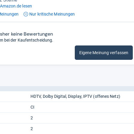
 Amazon.de lesen
einungen
Nur kritische
Meinungen
isher keine Bewertungen
en bei der Kaufentscheidung.
Eigene Meinung verfassen
HDTV
Dolby Digital
Display
IPTV (offenes Netz)
CI
2
2