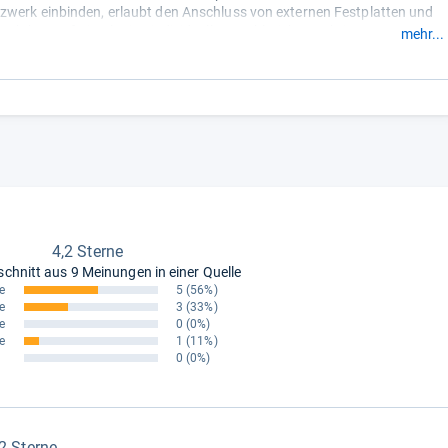
zwerk einbinden, erlaubt den Anschluss von externen Festplatten und
durch kostenfreie Plugins individuell um zahlreiche Funktionen
mehr...
4,2 Sterne
schnitt aus
9 Meinungen in einer Quelle
e
5
(56%)
e
3
(33%)
e
0
(0%)
e
1
(11%)
0
(0%)
,2 Sterne