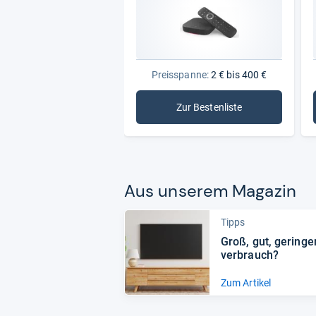
Preisspanne:
2 € bis 400 €
Zur Bestenliste
: TV-Receiver
Aus unse­rem Maga­zin
Tipps
Groß, gut, gerin­ge
ver­brauch?
Zum Artikel