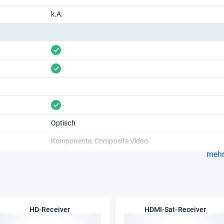
k.A.
vorhanden
vorhanden
vorhanden
Optisch
Komponente
Composite Video
mehr.
HD-Receiver
HDMI-Sat-Receiver