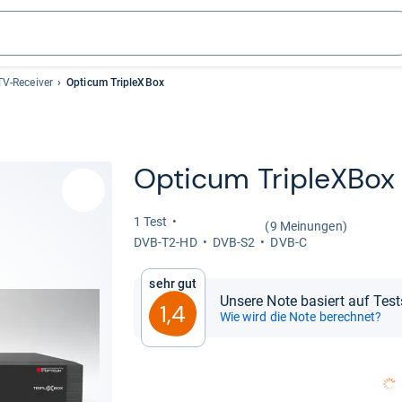
V-Receiver
Opticum TripleXBox
Opti­cum Tri­pleX­Box
1 Test
(9 Meinungen)
DVB-​T2-​HD
DVB-​S2
DVB-C
Sehr gut
Unsere Note basiert auf Tes
1,4
Wie wird die Note berechnet?