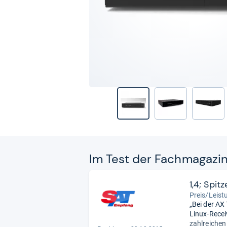
Im Test der Fach­ma­ga­zi
1,4; Spit
Preis/Leist
„Bei der AX
Linux-Recei
zahlreichen