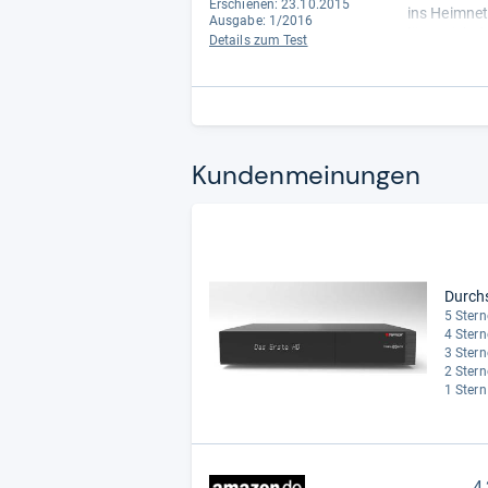
Erschienen: 23.10.2015
ins Heimnet
Ausgabe: 1/2016
lässt sich 
Details zum Test
erweitern.“
Kun­den­mei­nun­gen
Durch
5 Stern
4 Stern
3 Stern
2 Stern
1 Stern
4