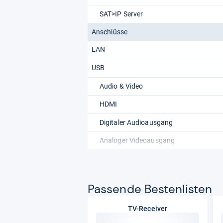
SAT>IP Server
Anschlüsse
LAN
USB
Audio & Video
HDMI
Digitaler Audioausgang
Analoger Videoausgang
Pas­sende Bes­ten­lis­ten
TV-Receiver