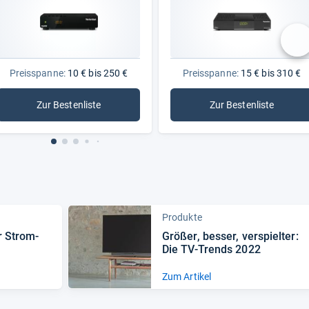
nä
Preisspanne:
10 € bis 250 €
Preisspanne:
15 € bis 310 €
Zur Bestenliste
Zur Bestenliste
: HD-Receiver
: HDMI-Sat-Rece
Produkte
r Strom­
Grö­ßer, bes­ser, ver­spiel­ter:
Die TV-​Trends 2022
Zum Artikel