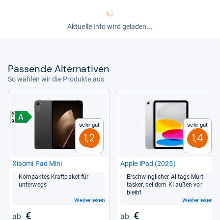
Aktuelle Info wird geladen...
Pas­sende Alter­na­ti­ven
So wählen wir die Produkte aus
Sehr gut
Sehr gut
1,2
1,4
Xiaomi Pad Mini
Apple iPad (2025)
Kom­pak­tes Kraft­pa­ket für
Erschwing­li­cher All­tags-​Mul­ti­
unter­wegs
tas­ker, bei dem KI außen vor
bleibt
Weiterlesen
Weiterlesen
€
€