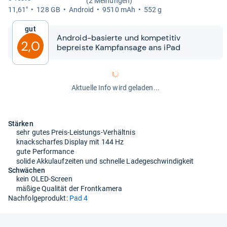
(2 Meinungen)
11,61"
128 GB
Android
9510 mAh
552 g
Gut
Android-​​basierte und kom­pe­ti­tiv
2,0
bepreiste Kampf­an­sage ans iPad
Aktuelle Info wird geladen...
Stärken
sehr gutes Preis-Leistungs-Verhältnis
knackscharfes Display mit 144 Hz
gute Performance
solide Akkulaufzeiten und schnelle Ladegeschwindigkeit
Schwächen
kein OLED-Screen
mäßige Qualität der Frontkamera
Nachfolgeprodukt:
Pad 4