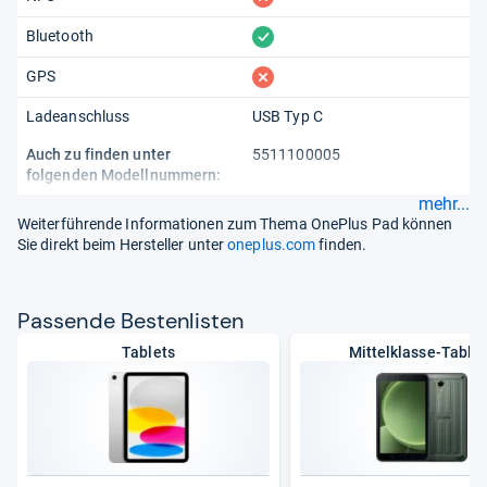
vorhanden
Bluetooth
fehlt
GPS
Ladeanschluss
USB Typ C
Auch zu finden unter
5511100005
folgenden Modellnummern:
mehr...
Weiterführende Informationen zum Thema OnePlus Pad können
Sie direkt beim Hersteller unter
oneplus.com
finden.
Pas­sende Bes­ten­lis­ten
Tablets
Mittelklasse-Tablet