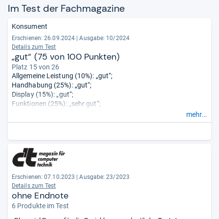
Im Test der Fach­ma­ga­zine
Konsument
Erschienen: 26.09.2024
|
Ausgabe: 10/2024
Details zum Test
„gut“ (75 von 100 Punkten)
Platz 15 von 26
Allgemeine Leistung (10%): „gut“;
Handhabung (25%): „gut“;
Display (15%): „gut“;
Funktionen (25%): „sehr gut“;
Vielseitigkeit (10%): „durchschnittlich“;
mehr...
Akku (15%): „gut“;
Back-Up-Sicherheit (0%): „sehr gut“.
Erschienen: 07.10.2023
|
Ausgabe: 23/2023
Details zum Test
ohne Endnote
6 Produkte im Test