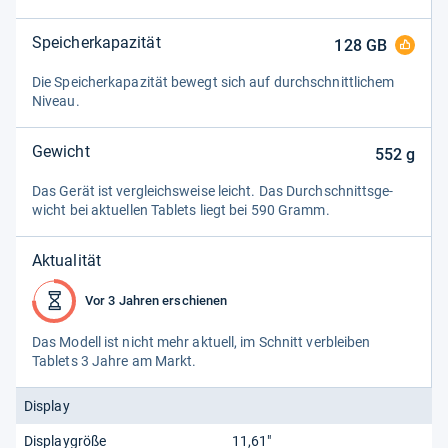
Speicherkapazität
128
GB
Die Spei­cher­ka­pa­zi­tät bewegt sich auf durch­schnitt­li­chem
Niveau.
Gewicht
552
g
Das Gerät ist ver­gleichs­weise leicht. Das Durch­schnitts­ge­
wicht bei aktu­el­len Tablets liegt bei 590 Gramm.
Aktualität
Vor 3 Jahren erschienen
Das Modell ist nicht mehr aktu­ell, im Schnitt ver­blei­ben
Tablets 3 Jahre am Markt.
Display
Displaygröße
11,61"