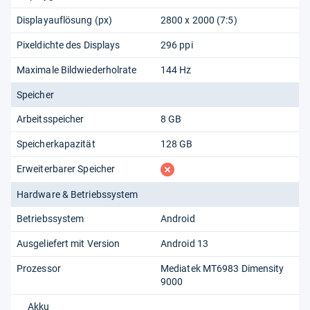
Displayauflösung (px)
2800 x 2000 (7:5)
Pixeldichte des Displays
296 ppi
Maximale Bildwiederholrate
144 Hz
Speicher
Arbeitsspeicher
8 GB
Speicherkapazität
128 GB
fehlt
Erweiterbarer Speicher
Hardware & Betriebssystem
Betriebssystem
Android
Ausgeliefert mit Version
Android 13
Prozessor
Mediatek MT6983 Dimensity
9000
Akku