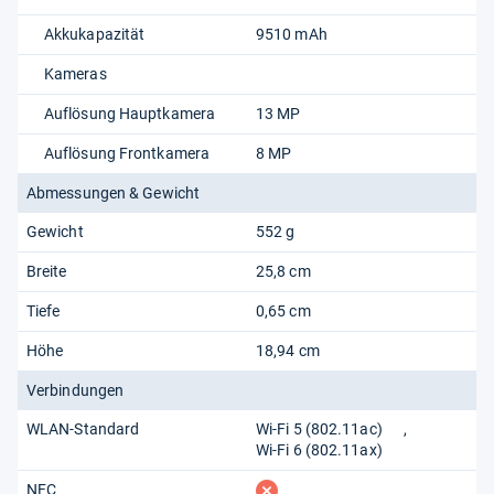
Akkukapazität
9510 mAh
Kameras
Auflösung Hauptkamera
13 MP
Auflösung Frontkamera
8 MP
Abmessungen & Gewicht
Gewicht
552 g
Breite
25,8 cm
Tiefe
0,65 cm
Höhe
18,94 cm
Verbindungen
WLAN-Standard
Wi-Fi 5 (802.11​ac)
Wi-Fi 6 (802.11​ax)
fehlt
NFC