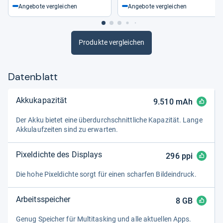
Angebote vergleichen
Angebote vergleichen
Produkte vergleichen
Datenblatt
Akkukapazität
9.510
mAh
Der Akku bie­tet eine über­durch­schnitt­li­che Kapa­zi­tät. Lange
Akku­lauf­zei­ten sind zu erwar­ten.
Pixeldichte des Displays
296
ppi
Die hohe Pixel­dichte sorgt für einen schar­fen Bild­ein­druck.
Arbeitsspeicher
8
GB
Genug Spei­cher für Mul­ti­tas­king und alle aktu­el­len Apps.