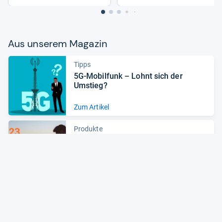
Aus unse­rem Maga­zin
Tipps
5G-​Mobil­funk – Lohnt sich der
Umstieg?
Zum Artikel
Produkte
Fle­xi­bi­li­tät im Fokus: Note­book-​Neu­
hei­ten 2023
Zum Artikel