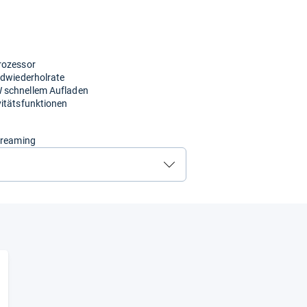
rozessor
ldwiederholrate
W schnellem Aufladen
vitätsfunktionen
Streaming