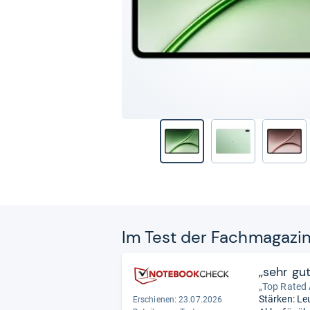
Im Test der Fach­ma­ga­zi
„sehr gu
„Top Rated
Stärken: L
Erschienen:
23.07.2026