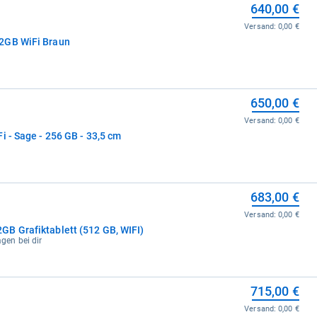
640,00 €
Versand:
0,00 €
2GB WiFi Braun
650,00 €
Versand:
0,00 €
i - Sage - 256 GB - 33,5 cm
683,00 €
Versand:
0,00 €
B Grafiktablett (512 GB, WIFI)
agen bei dir
715,00 €
Versand:
0,00 €