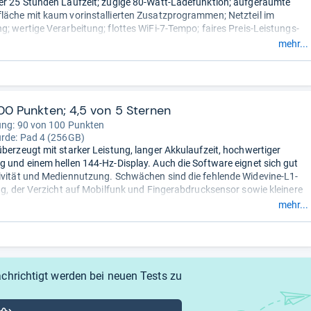
er 25 Stunden Laufzeit; zügige 80-Watt-Ladefunktion; aufgeräumte
läche mit kaum vorinstallierten Zusatzprogrammen; Netzteil im
g; wertige Verarbeitung; flottes WiFi-7-Tempo; faires Preis-Leistungs-
mehr...
unklare Zusage zur Update-Dauer; keine Mobilfunk-Variante;
PS-Modul; kein Fingerabdruckscanner; hohes Gewicht;
dlicher Bildschirm; passendes Zubehör nur schwer
 Zusammengefasst durch unsere Redaktion.
00 Punkten; 4,5 von 5 Sternen
ung: 90 von 100 Punkten
urde:
Pad 4 (256GB)
überzeugt mit starker Leistung, langer Akkulaufzeit, hochwertiger
g und einem hellen 144-Hz-Display. Auch die Software eignet sich gut
ivität und Mediennutzung. Schwächen sind die fehlende Widevine-L1-
ung, der Verzicht auf Mobilfunk und Fingerabdrucksensor sowie kleinere
ngen bei der Ausstattung. Insgesamt bietet es ein starkes
mehr...
, das durch diese Lücken etwas an Attraktivität
usammengefasst durch unsere Redaktion.
chrichtigt werden bei neuen Tests zu