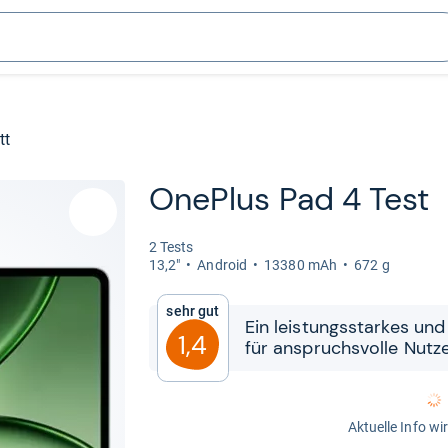
tt
One­Plus Pad 4 Test
2 Tests
13,2"
Android
13380 mAh
672 g
Sehr gut
Ein leis­tungs­star­kes und
1,4
für anspruchs­volle Nut­z
Aktuelle Info wi