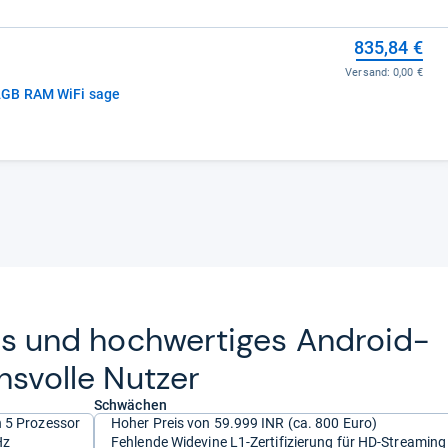
835,84 €
Versand:
0,00 €
2GB RAM WiFi sage
kes und hoch­wer­ti­ges Android-​
s­volle Nut­zer
Schwächen
n 5 Prozessor
Hoher Preis von 59.999 INR (ca. 800 Euro)
Hz
Fehlende Widevine L1-Zertifizierung für HD-Streaming