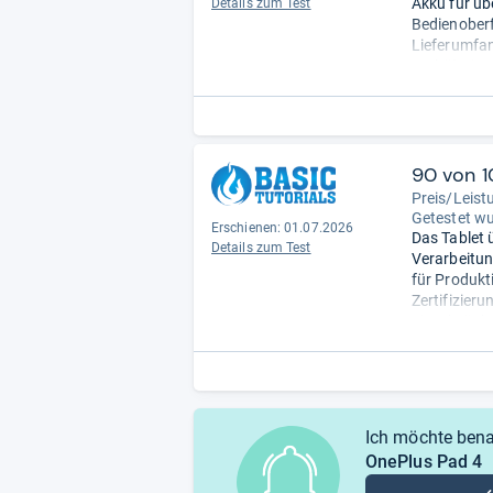
Akku für üb
Details zum Test
Bedienoberf
Lieferumfan
Verhältnis.
Schwächen: 
fehlendes G
druckempfin
erhältlich.
-
90 von 1
Preis/Leist
Getestet w
Erschienen:
01.07.2026
Das Tablet 
Details zum Test
Verarbeitun
für Produkt
Zertifizier
Einschränku
Gesamtpaket
verliert.
- Z
Ich möchte bena
OnePlus Pad 4