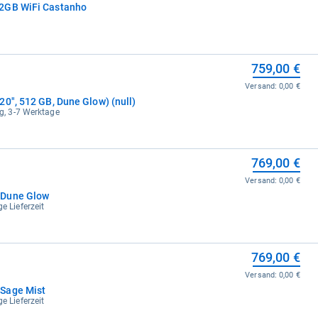
12GB WiFi Castanho
759,00 €
Versand:
0,00 €
0", 512 GB, Dune Glow) (null)
ig, 3-7 Werktage
769,00 €
Versand:
0,00 €
 Dune Glow
e Lieferzeit
769,00 €
Versand:
0,00 €
Sage Mist
e Lieferzeit