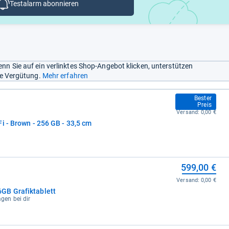
Testalarm abonnieren
nn Sie auf ein verlinktes Shop-Angebot klicken, unterstützen
ine Vergütung.
Mehr erfahren
584,00 €
Bester
Preis
Versand:
0,00 €
i - Brown - 256 GB - 33,5 cm
599,00 €
Versand:
0,00 €
GB Grafiktablett
agen bei dir