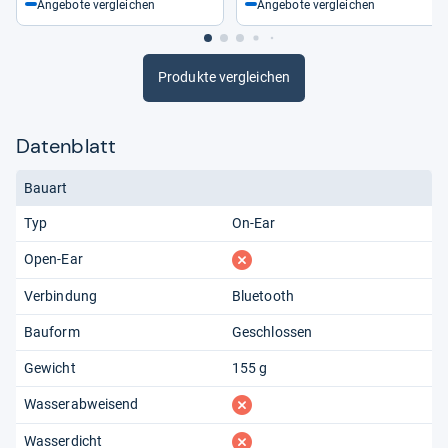
Angebote vergleichen
Angebote vergleichen
Produkte vergleichen
Datenblatt
Bauart
Typ
On-Ear
fehlt
Open-Ear
Verbindung
Bluetooth
Bauform
Geschlossen
Gewicht
155 g
fehlt
Wasserabweisend
fehlt
Wasserdicht