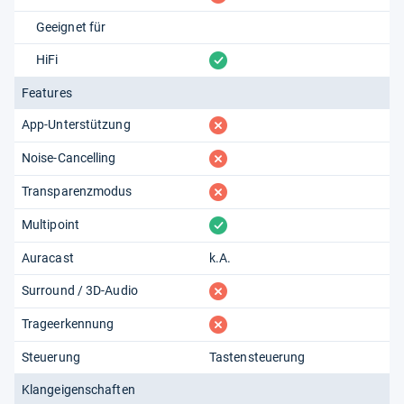
Geeignet für
vorhanden
HiFi
Features
fehlt
App-Unterstützung
fehlt
Noise-Cancelling
fehlt
Transparenzmodus
vorhanden
Multipoint
Auracast
k.A.
fehlt
Surround / 3D-Audio
fehlt
Trageerkennung
Steuerung
Tastensteuerung
Klangeigenschaften