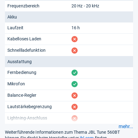
Frequenzbereich
20 Hz - 20 kHz
Akku
Laufzeit
16 h
fehlt
Kabelloses Laden
fehlt
Schnellladefunktion
Ausstattung
vorhanden
Fernbedienung
vorhanden
Mikrofon
fehlt
Balance-Regler
fehlt
Lautstärkebegrenzung
fehlt
Lightning-Anschluss
mehr...
Weiterführende Informationen zum Thema JBL Tune 560BT
können Sie direkt beim Hersteller unter
jbl.com
finden.