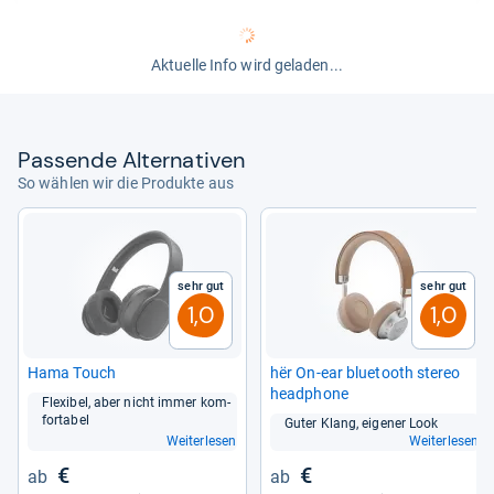
können Sie den Kopfhörer gut überall mit hinnehmen. In
punkto Laufzeit hält der Akku, was die
Herstellerangaben versprechen.
Aktuelle Info wird geladen...
von
Christian Stede
Pas­sende Alter­na­ti­ven
So wählen wir die Produkte aus
Sehr gut
Sehr gut
1,0
1,0
Hama Touch
hër On-​ear blue­tooth ste­reo
head­phone
Fle­xi­bel, aber nicht immer kom­
for­ta­bel
Guter Klang, eige­ner Look
Weiterlesen
Weiterlesen
€
€