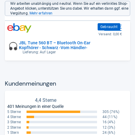
Wir arbeiten unabhängig und neutral. Wenn Sie auf ein verlinktes Shop-
Angebot klicken, unterstützen Sie uns dabei. Wir erhalten dann ggf. eine
Vergütung.
Mehr erfahren
21,15 €
Gebraucht
Versand:
0,00 €
JBL Tune 560 BT – Bluetooth On-Ear
Kopfhörer - Schwarz -Vom Händler-
Lieferung: Auf Lager
Kun­den­mei­nun­gen
4,4 Sterne
401 Meinungen in einer Quelle
5 Sterne
305
(76%)
4 Sterne
44
(11%)
3 Sterne
16
(4%)
2 Sterne
12
(3%)
1 Stern
24
(6%)