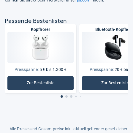
Pas­sende Bes­ten­lis­ten
Kopfhörer
Bluetooth-Kopfhöre
Preisspanne:
5 € bis 1.300 €
Preisspanne:
20 € bis 2
Zur Bestenliste
Zur Bestenliste
: Kopfhörer
: Bluetoo
Alle Preise sind Gesamtpreise inkl. aktuell geltender gesetzlicher