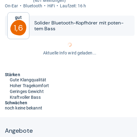
(401 Meinungen)
On-​Ear
Blue­tooth
HiFi
Lauf­zeit: 16 h
Gut
Soli­der Blue­tooth-​​Kopf­hö­rer mit poten­
1,6
tem Bass
Aktuelle Info wird geladen...
Stärken
Gute Klangqualität
Hoher Tragekomfort
Geringes Gewicht
Kraftvoller Bass
Schwächen
noch keine bekannt
Angebote