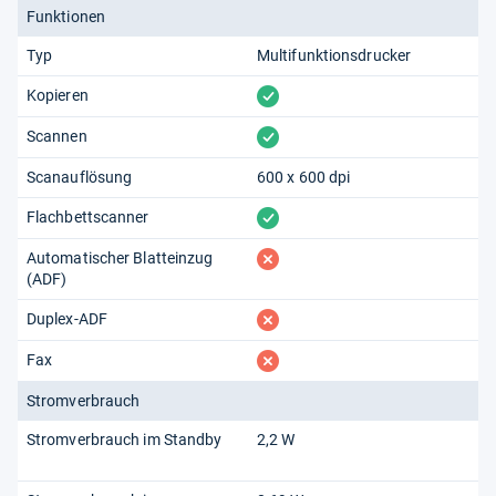
Funktionen
Typ
Multifunktionsdrucker
vorhanden
Kopieren
vorhanden
Scannen
Scanauflösung
600 x 600 dpi
vorhanden
Flachbettscanner
fehlt
Automatischer Blatteinzug
(ADF)
fehlt
Duplex-ADF
fehlt
Fax
Stromverbrauch
Stromverbrauch im Standby
2,2 W