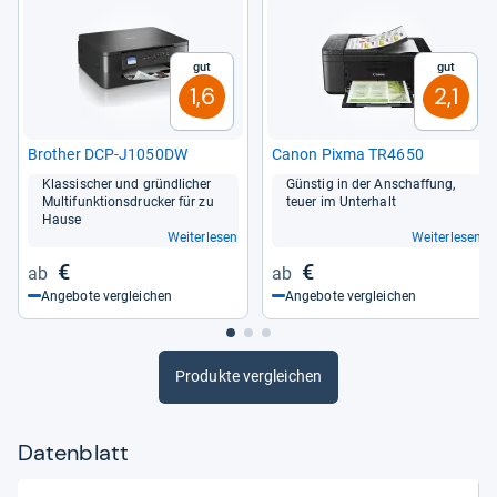
Gut
Gut
1,6
2,1
Bro­t­her DCP-​J1050DW
Canon Pixma TR4650
Klas­si­scher und gründ­li­cher
Güns­tig in der Anschaf­fung,
Mul­ti­funk­ti­ons­dru­cker für zu
teuer im Unter­halt
Hause
Weiterlesen
Weiterlesen
€
€
Angebote vergleichen
Angebote vergleichen
Produkte vergleichen
Datenblatt