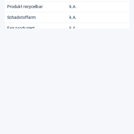
Produkt recycelbar
k.A.
Schadstoffarm
k.A.
Fair produziert
k.A.
Ohne Kinderarbeit
k.A.
Auch zu finden unter
T8X12B
folgenden Modellnummern:
mehr...
Weiterführende Informationen zum Thema Hewlett-Packard
DeskJet 3750 können Sie direkt beim Hersteller unter
hp.com
finden.
Pas­sende Bes­ten­lis­ten
Drucker
Multifunktionsdruck