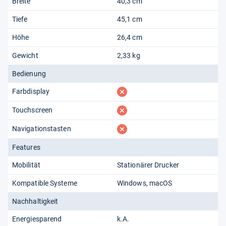
Breite
40,3 cm
Tiefe
45,1 cm
Höhe
26,4 cm
Gewicht
2,33 kg
Bedienung
fehlt
Farbdisplay
fehlt
Touchscreen
fehlt
Navigationstasten
Features
Mobilität
Stationärer Drucker
Kompatible Systeme
Windows
macOS
Nachhaltigkeit
Energiesparend
k.A.