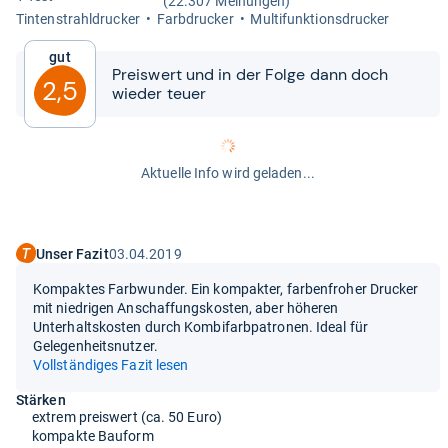
(22.307 Meinungen)
Tin­ten­strahl­dru­cker
Farb­dru­cker
Mul­ti­funk­ti­ons­dru­cker
Gut
Preis­wert und in der Folge dann doch
2,5
wie­der teuer
Aktuelle Info wird geladen...
Unser Fazit
03.04.2019
Kompaktes Farbwunder. Ein kompakter, farbenfroher Drucker
mit niedrigen Anschaffungskosten, aber höheren
Unterhaltskosten durch Kombifarbpatronen. Ideal für
Gelegenheitsnutzer.
Vollständiges Fazit lesen
Stärken
extrem preiswert (ca. 50 Euro)
kompakte Bauform