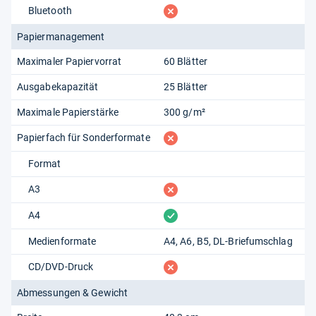
fehlt
Bluetooth
Papiermanagement
Maximaler Papiervorrat
60 Blätter
Ausgabekapazität
25 Blätter
Maximale Papierstärke
300 g/m²
fehlt
Papierfach für Sonderformate
Format
fehlt
A3
vorhanden
A4
Medienformate
A4, A6, B5, DL-Briefumschlag
fehlt
CD/DVD-Druck
Abmessungen & Gewicht