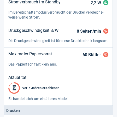
Stromverbrauch im Standby
2,2
W
Im Bereit­schafts­mo­dus ver­braucht der Dru­cker ver­gleichs­
weise wenig Strom.
Druckgeschwindigkeit S/W
8
Seiten/min
Die Druck­ge­schwin­dig­keit ist für diese Druck­tech­nik lang­sam.
Maximaler Papiervorrat
60
Blätter
Das Papier­fach fällt klein aus.
Aktualität
Vor 7 Jahren erschienen
Es han­delt sich um ein älte­res Modell.
Drucken