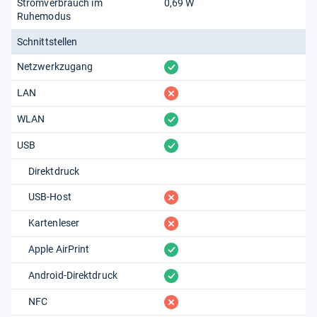
Stromverbrauch im
0,69 W
Ruhemodus
Schnittstellen
vorhanden
Netzwerkzugang
fehlt
LAN
vorhanden
WLAN
vorhanden
USB
Direktdruck
fehlt
USB-Host
fehlt
Kartenleser
vorhanden
Apple AirPrint
vorhanden
Android-Direktdruck
fehlt
NFC