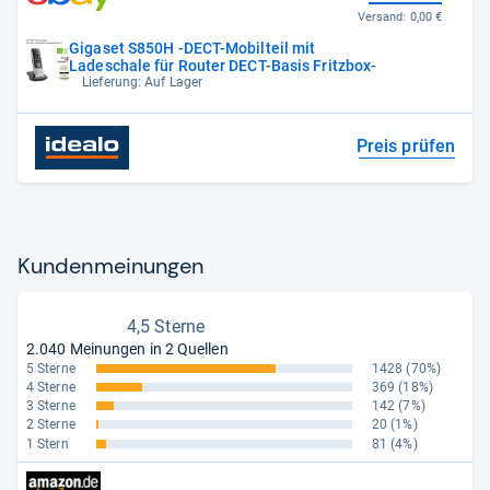
Versand:
0,00 €
Gigaset S850H -DECT-Mobilteil mit
Ladeschale für Router DECT-Basis Fritzbox-
Lieferung: Auf Lager
Preis prüfen
Kun­den­mei­nun­gen
4,5 Sterne
2.040 Meinungen in 2 Quellen
5 Sterne
1428
(70%)
4 Sterne
369
(18%)
3 Sterne
142
(7%)
2 Sterne
20
(1%)
1 Stern
81
(4%)