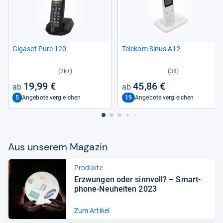
Giga­set Pure 120
Tele­kom Sinus A12
(2k+)
(38)
19,99 €
45,86 €
5
19
Angebote vergleichen
Angebote vergleichen
Aus unse­rem Maga­zin
Produkte
Erzwun­gen oder sinn­voll? – Smart­
phone-​Neu­hei­ten 2023
Zum Artikel