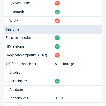
fehlt
3,5-mm-Klinke
vorhanden
Bluetooth
fehlt
WLAN
Telefonie
vorhanden
Freisprechmodus
vorhanden
HD-Telefonie
fehlt
Hörgerätekompatibel (HAC)
Telefonbuchspeicher
500 Einträge
Display
vorhanden
Farbdisplay
Ausdauer
Standby-Zeit
300 h