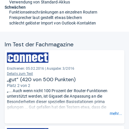
Verwendung von Standard-Akkus
Schwächen
Funktionseinschränkungen an einzelnen Routern
Freisprecher laut gestellt etwas blechern
schlecht gelöster Import von Outlook-Kontakten
Im Test der Fach­ma­ga­zine
Erschienen: 05.02.2016
|
Ausgabe: 3/2016
Details zum Test
„gut“ (420 von 500 Punkten)
Platz 2 von 2
„... Auch wenn nicht 100 Prozent der Router-Funktionen
unterstützt werden, ist Gigaset die Anpassung an die
Besonderheiten dieser speziellen Basisstationen prima
gelungen ... Gut gefallen hat den Testern etwa, dass die
Telefone Klartext-Menüpunkte anzeigen, die sie dann in
mehr...
Codefolgen wie **600 übersetzen. Auch im connect-Messlabor
macht das S850 HX eine gute Figur. Sein Klang liegt auf
gewohnt hohem Level ...“