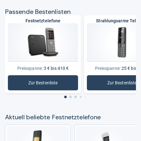
Pas­sende Bes­ten­lis­ten
Festnetztelefone
Strahlungsarme Tele
Preisspanne:
3 € bis 410 €
Preisspanne:
25 € bis 1
Zur Bestenliste
Zur Bestenliste
: Festnetztelefone
: Strahlu
Aktu­ell beliebte Fest­netz­te­le­fone