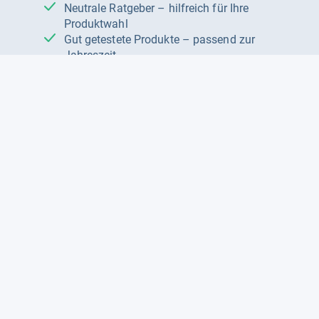
Neutrale Ratgeber – hilfreich für Ihre
Produktwahl
Gut getestete Produkte – passend zur
Jahreszeit
Tipps & Tricks
Datenschutz und Widerruf
Auf
Auf
Auf
Facebook
Instagram
X
folgen
folgen
folgen
Über uns
Testmagazine
Unsere Redaktion
FAQ