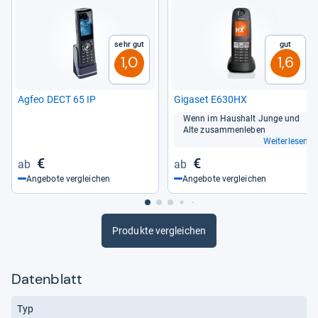
Sehr gut
Gut
1,0
1,6
Agfeo DECT 65 IP
Giga­set E630HX
Wenn im Haus­halt Junge und
Alte zusam­men­le­ben
Weiterlesen
€
€
Angebote vergleichen
Angebote vergleichen
Produkte vergleichen
Datenblatt
Typ