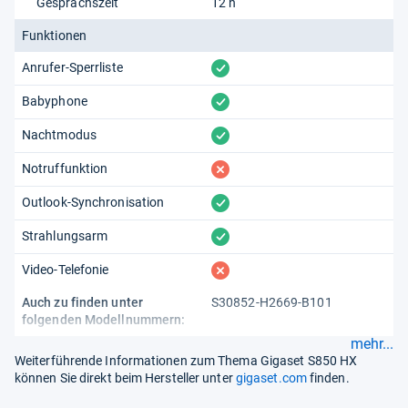
Gesprächszeit
12 h
Funktionen
vorhanden
Anrufer-Sperrliste
vorhanden
Babyphone
vorhanden
Nachtmodus
fehlt
Notruffunktion
vorhanden
Outlook-Synchronisation
vorhanden
Strahlungsarm
fehlt
Video-Telefonie
Auch zu finden unter
S30852-H2669-B101
folgenden Modellnummern:
mehr...
Weiterführende Informationen zum Thema Gigaset S850 HX
können Sie direkt beim Hersteller unter
gigaset.com
finden.