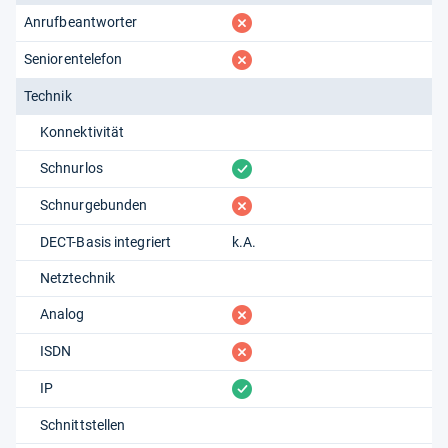
fehlt
Anrufbeantworter
fehlt
Seniorentelefon
Technik
Konnektivität
vorhanden
Schnurlos
fehlt
Schnurgebunden
DECT-Basis integriert
k.A.
Netztechnik
fehlt
Analog
fehlt
ISDN
vorhanden
IP
Schnittstellen