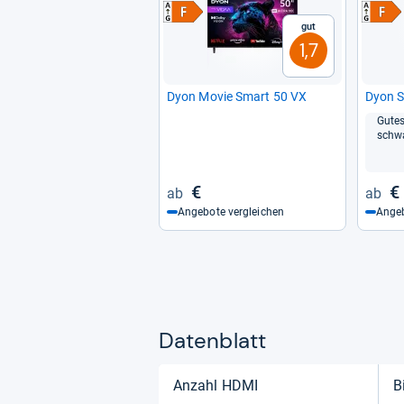
Gut
1,7
Dyon Movie Smart 50 VX
Dyon S
Gutes
schwa
€
€
Angebote vergleichen
Angeb
Datenblatt
Anzahl HDMI
B