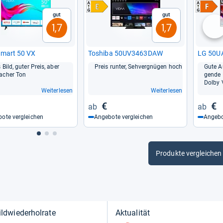
Gut
Gut
1,7
1,7
nä
mart 50 VX
Tos­hiba 50UV3463DAW
LG 50U
 Bild, guter Preis, aber
Preis run­ter, Seh­ver­gnü­gen hoch
Gute Au
­cher Ton
gende B
Dolby 
Weiterlesen
Weiterlesen
€
€
ote vergleichen
Angebote vergleichen
Angebo
Produkte vergleichen
ildwiederholrate
Aktualität