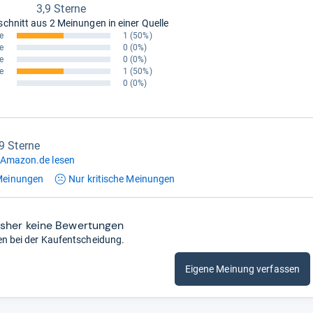
3,9 Sterne
schnitt aus
2 Meinungen in einer Quelle
e
1
(50%)
e
0
(0%)
e
0
(0%)
e
1
(50%)
0
(0%)
,9 Sterne
 Amazon.de lesen
einungen
Nur kritische
Meinungen
isher keine Bewertungen
en bei der Kaufentscheidung.
Eigene Meinung verfassen