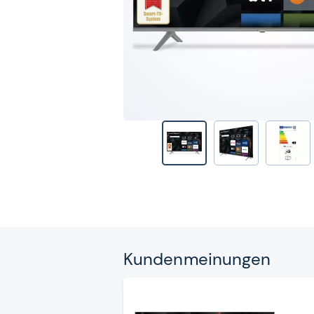
Kun­den­mei­nun­gen