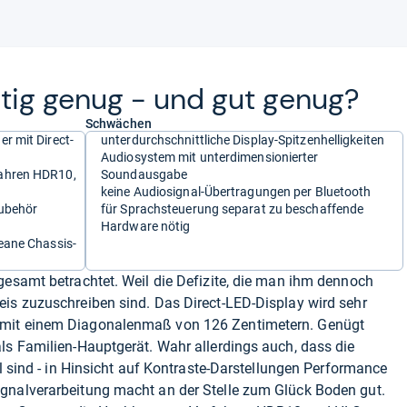
tig genug -​ und gut genug?
Schwächen
r mit Direct-
unterdurchschnittliche Display-Spitzenhelligkeiten
Audiosystem mit unterdimensionierter
fahren HDR10,
Soundausgabe
keine Audiosignal-Übertragungen per Bluetooth
Zubehör
für Sprachsteuerung separat zu beschaffende
Hardware nötig
eane Chassis-
gesamt betrachtet. Weil die Defizite, die man ihm dennoch
eis zuzuschreiben sind. Das Direct-LED-Display wird sehr
 mit einem Diagonalenmaß von 126 Zentimetern. Genügt
ls Familien-Hauptgerät. Wahr allerdings auch, dass die
ll sind - in Hinsicht auf Kontraste-Darstellungen Performance
gnalverarbeitung macht an der Stelle zum Glück Boden gut.