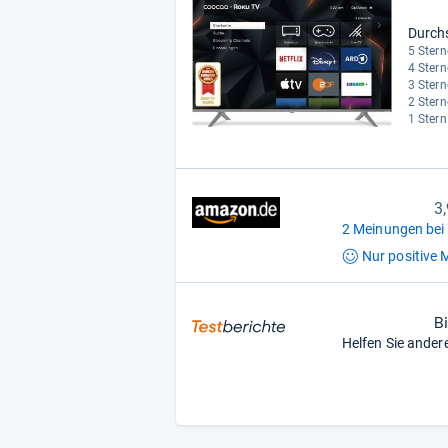
Durch
5 Stern
4 Stern
3 Stern
2 Stern
1 Stern
3
2 Meinungen bei
Nur positive
M
B
Helfen Sie ander