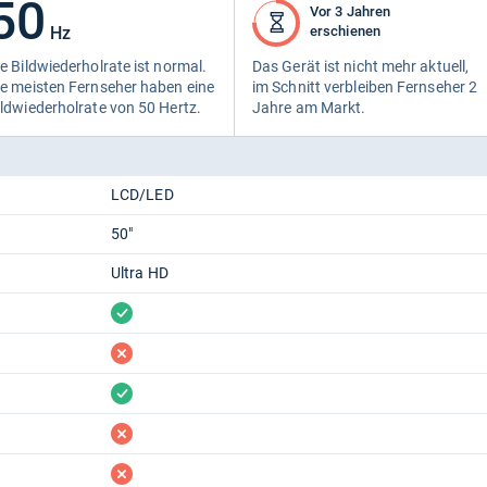
50
Vor 3 Jahren
Hz
erschienen
e Bild­wie­der­hol­rate ist nor­mal.
Das Gerät ist nicht mehr aktu­ell,
e meis­ten Fern­se­her haben eine
im Schnitt ver­blei­ben Fern­se­her 2
ld­wie­der­hol­rate von 50 Hertz.
Jahre am Markt.
LCD/LED
50"
Ultra HD
vorhanden
fehlt
vorhanden
fehlt
fehlt