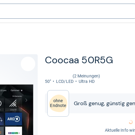
Coo­caa 50R5G
(2 Meinungen)
50"
LCD/LED
Ultra HD
ohne
Groß genug, güns­tig gen
Endnote
Aktuelle Info wi