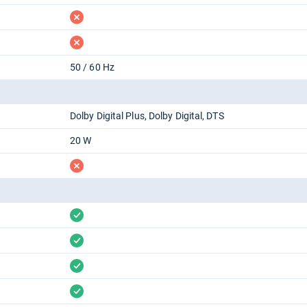
fehlt
fehlt
50 / 60 Hz
Dolby Digital Plus
Dolby Digital
DTS
20 W
fehlt
vorhanden
vorhanden
vorhanden
vorhanden