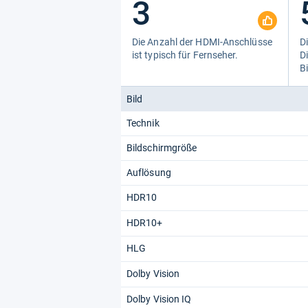
3
Die Anzahl der HDMI-​Anschlüsse
Di
ist typisch für Fern­se­her.
Di
Bi
Bild
Technik
Bildschirmgröße
Auflösung
HDR10
HDR10+
HLG
Dolby Vision
Dolby Vision IQ