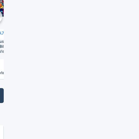
Gut
Gut
1,7
1,9
chste
A75006LA
Dyon Ulti­max 50U-​TI
s­stat­tung und über­zeu­
Güns­ti­ger 50-​Zöl­ler mit gutem
ild­qua­li­tät, aber ohne
4K-​Bild
Vision
Weiterlesen
Weiterlesen
€
te vergleichen
Angebote vergleichen