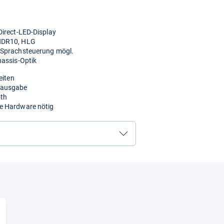
Direct-LED-Display
 HDR10, HLG
 Sprachsteuerung mögl.
hassis-Optik
eiten
dausgabe
oth
e Hardware nötig