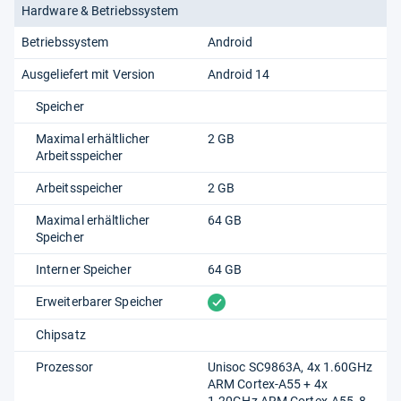
Hardware & Betriebssystem
Betriebssystem
Android
Ausgeliefert mit Version
Android 14
Speicher
Maximal erhältlicher
2 GB
Arbeitsspeicher
Arbeitsspeicher
2 GB
Maximal erhältlicher
64 GB
Speicher
Interner Speicher
64 GB
vorhanden
Erweiterbarer Speicher
Chipsatz
Prozessor
Unisoc SC9863A, 4x 1.60GHz
ARM Cortex-A55 + 4x
1.20GHz ARM Cortex-A55, 8