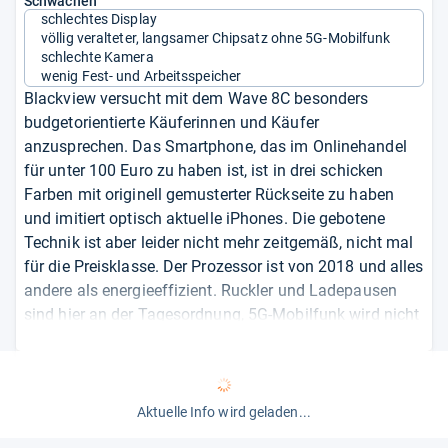
Schwächen
schlechtes Display
völlig veralteter, langsamer Chipsatz ohne 5G-Mobilfunk
schlechte Kamera
wenig Fest- und Arbeitsspeicher
Blackview versucht mit dem Wave 8C besonders
budgetorientierte Käuferinnen und Käufer
anzusprechen. Das Smartphone, das im Onlinehandel
für unter 100 Euro zu haben ist, ist in drei schicken
Farben mit originell gemusterter Rückseite zu haben
und imitiert optisch aktuelle iPhones. Die gebotene
Technik ist aber leider nicht mehr zeitgemäß, nicht mal
für die Preisklasse. Der Prozessor ist von 2018 und alles
andere als energieeffizient. Ruckler und Ladepausen
sind hier an der Tagesordnung, 5G-Mobilfunk wird nicht
unterstützt. Die Performanceprobleme werden durch
den zu kleinen Arbeitsspeicher nur noch potenziert.
Immerhin lässt sich der 64 GB große Festspeicher per
Aktuelle Info wird geladen...
microSD-Karte erweitern. Die Kamera bewegt sich auf