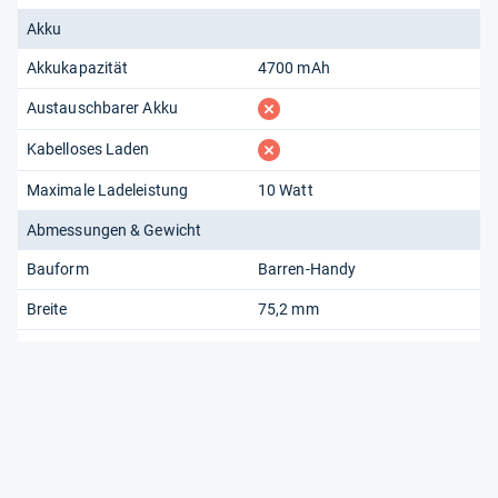
Akku
Akkukapazität
4700 mAh
fehlt
Austauschbarer Akku
fehlt
Kabelloses Laden
Maximale Ladeleistung
10 Watt
Abmessungen & Gewicht
Bauform
Barren-Handy
Breite
75,2 mm
Tiefe
8,8 mm
Höhe
163,2 mm
Gewicht
193 g
Outdoor-Eigenschaften