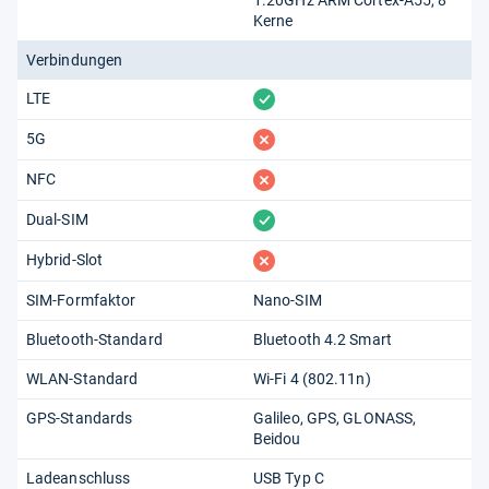
Kerne
Verbindungen
vorhanden
LTE
fehlt
5G
fehlt
NFC
vorhanden
Dual-SIM
fehlt
Hybrid-Slot
SIM-Formfaktor
Nano-SIM
Bluetooth-Standard
Bluetooth 4.2 Smart
WLAN-Standard
Wi-Fi 4 (802.11​n)
GPS-Standards
Galileo
GPS
GLONASS
Beidou
Ladeanschluss
USB Typ C