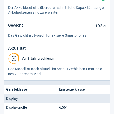
Der Akku bie­tet eine über­durch­schnitt­li­che Kapa­zi­tät. Lange
Akku­lauf­zei­ten sind zu erwar­ten.
Gewicht
193
g
Das Gewicht ist typisch für aktu­elle Smart­pho­nes.
Aktualität
Vor 1 Jahr erschienen
Das Modell ist noch aktu­ell, im Schnitt ver­blei­ben Smart­pho­
nes 2 Jahre am Markt.
Geräteklasse
Einsteigerklasse
Display
Displaygröße
6,56"