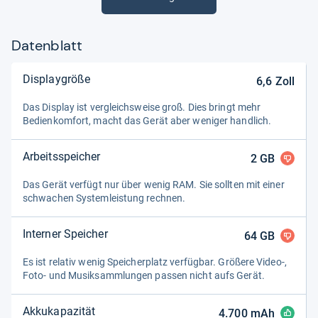
Datenblatt
Displaygröße
6,6
Zoll
Das Dis­play ist ver­gleichs­weise groß. Dies bringt mehr
Bedien­kom­fort, macht das Gerät aber weni­ger hand­lich.
Arbeitsspeicher
2
GB
Das Gerät ver­fügt nur über wenig RAM. Sie soll­ten mit einer
schwa­chen Sys­tem­leis­tung rech­nen.
Interner Speicher
64
GB
Es ist rela­tiv wenig Spei­cher­platz ver­füg­bar. Grö­ßere Video-​,
Foto-​ und Musik­samm­lun­gen pas­sen nicht aufs Gerät.
Akkukapazität
4.700
mAh