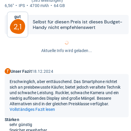
(385 Meinungen)
6,56"
IPS
4700 mAh
64 GB
Gut
Selbst für die­sen Preis ist die­ses Bud­get-​​
2,1
Handy nicht emp­feh­lens­wert
Aktuelle Info wird geladen...
Unser Fazit
18.12.2024
Erschwinglich, aber enttäuschend. Das Smartphone richtet
sich an preisbewusste Käufer, bietet jedoch veraltete Technik
und schwache Leistung. Ruckler, schwache Kamera und ein
niedrig auflösendes Display sind große Mängel. Bessere
Alternativen sind in der gleichen Preisklasse verfügbar.
Vollständiges Fazit lesen
Stärken
sehr günstig
Speicher erweiterbar