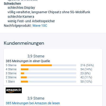
Schwächen
schlechtes Display
völlig veralteter, langsamer Chipsatz ohne 5G-Mobilfunk
schlechte Kamera
wenig Fest- und Arbeitsspeicher
Nachfolgeprodukt:
Wave 10C
Kun­den­mei­nun­gen
3,9 Sterne
385 Meinungen in einer Quelle
5 Sterne
216
(56%)
4 Sterne
54
(14%)
3 Sterne
23
(6%)
2 Sterne
42
(11%)
1 Stern
50
(13%)
3,9 Sterne
385 Meinungen bei Amazon.de lesen