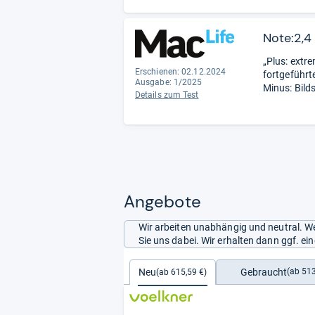
Note:2,4
„Plus: extre
Erschienen: 02.12.2024
fortgeführ
Ausgabe: 1/2025
Minus: Bilds
Details zum Test
Angebote
Wir arbeiten unabhängig und neutral. We
Sie uns dabei. Wir erhalten dann ggf. e
Gebraucht
Neu
(ab 513
(ab 615,59 €)