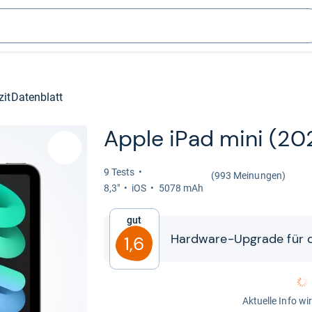
zit
Datenblatt
Apple iPad mini (20
9 Tests
(993 Meinungen)
8,3"
iOS
5078 mAh
Gut
Hard­ware-​​Upgrade für da
1,6
Aktuelle Info wi