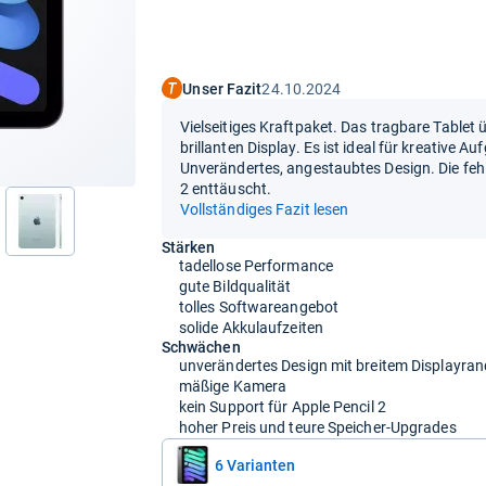
Unser Fazit
24.10.2024
Vielseitiges Kraftpaket. Das tragbare Tablet
brillanten Display. Es ist ideal für kreative A
Unverändertes, angestaubtes Design. Die feh
2 enttäuscht.
Vollständiges Fazit lesen
nächste
Stärken
tadellose Performance
gute Bildqualität
tolles Softwareangebot
solide Akkulaufzeiten
Schwächen
unverändertes Design mit breitem Displayran
mäßige Kamera
kein Support für Apple Pencil 2
hoher Preis und teure Speicher-Upgrades
6 Varianten