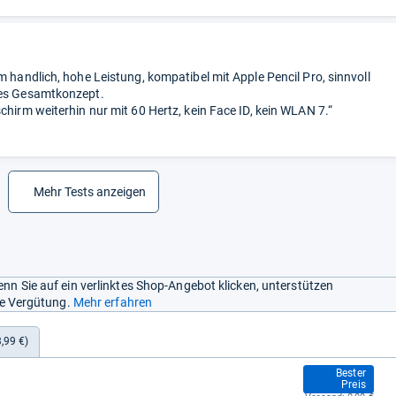
m handlich, hohe Leistung, kompatibel mit Apple Pencil Pro, sinnvoll
tes Gesamtkonzept.
chirm weiterhin nur mit 60 Hertz, kein Face ID, kein WLAN 7.“
Mehr Tests anzeigen
nn Sie auf ein verlinktes Shop-Angebot klicken, unterstützen
ine Vergütung.
Mehr erfahren
,99 €)
615,59 €
Bester
Preis