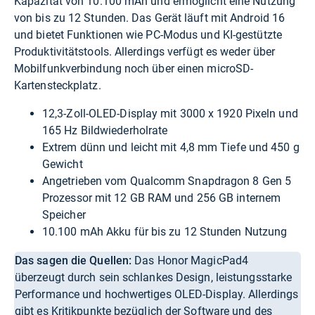
Kapazität von 10.100 mAh und ermöglicht eine Nutzung
von bis zu 12 Stunden. Das Gerät läuft mit Android 16
und bietet Funktionen wie PC-Modus und KI-gestützte
Produktivitätstools. Allerdings verfügt es weder über
Mobilfunkverbindung noch über einen microSD-
Kartensteckplatz.
12,3-Zoll-OLED-Display mit 3000 x 1920 Pixeln und
165 Hz Bildwiederholrate
Extrem dünn und leicht mit 4,8 mm Tiefe und 450 g
Gewicht
Angetrieben vom Qualcomm Snapdragon 8 Gen 5
Prozessor mit 12 GB RAM und 256 GB internem
Speicher
10.100 mAh Akku für bis zu 12 Stunden Nutzung
Das sagen die Quellen:
Das Honor MagicPad4
überzeugt durch sein schlankes Design, leistungsstarke
Performance und hochwertiges OLED-Display. Allerdings
gibt es Kritikpunkte bezüglich der Software und des