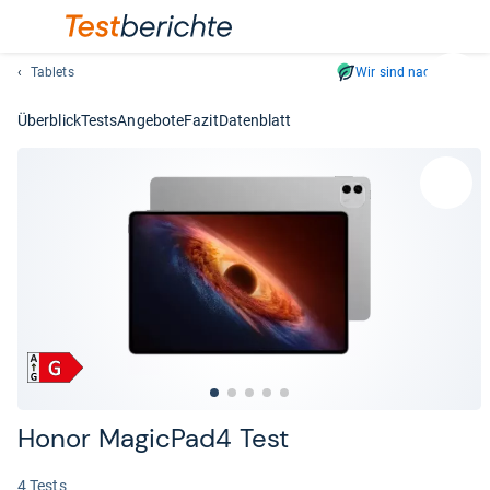
Tablets
Wir sind nachhaltig
Suc
Geben
Überblick
Tests
Angebote
Fazit
Datenblatt
Sie
mindest
drei
Zeichen
ein.
Vorschl
erschei
automat
und
lassen
sich
mit
den
Honor Magic­Pad4 Test
Pfeiltas
auswähl
4 Tests