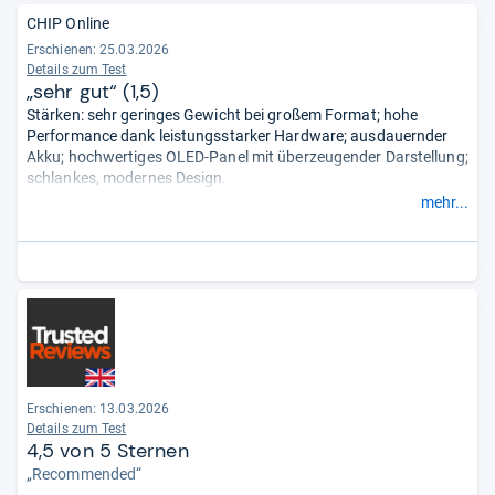
CHIP Online
Erschienen:
25.03.2026
Details zum Test
„sehr gut“ (1,5)
Stärken: sehr geringes Gewicht bei großem Format; hohe
Performance dank leistungsstarker Hardware; ausdauernder
Akku; hochwertiges OLED-Panel mit überzeugender Darstellung;
schlankes, modernes Design.
Schwächen: keine Mobilfunkvariante verfügbar; Kamera ohne
mehr...
optische Stabilisierung; kein Steckplatz zur
Speichererweiterung.
- Zusammengefasst durch unsere
Redaktion.
Erschienen:
13.03.2026
Details zum Test
4,5 von 5 Sternen
„Recommended“