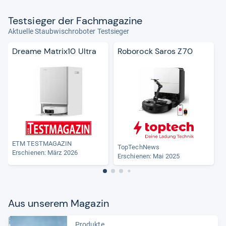
Test­sie­ger der Fach­ma­ga­zine
Aktuelle Staubwischroboter Testsieger
Dreame Matrix10 Ultra
Roborock Saros Z70
ETM TESTMAGAZIN
TopTechNews
Erschienen:
März 2026
Erschienen: Mai 2025
Aus unse­rem Maga­zin
Produkte