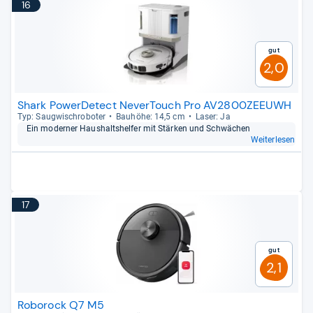
16
Gut
2,0
Shark PowerDetect NeverTouch Pro AV2800ZEEUWH
Typ: Saug­wisch­ro­bo­ter
Bau­höhe: 14,5 cm
Laser: Ja
Ein moder­ner Haus­halts­hel­fer mit Stär­ken und Schwä­chen
Weiterlesen
17
Gut
2,1
Roborock Q7 M5