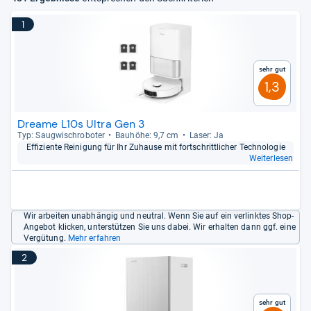
1
Sehr gut
1,3
Dreame L10s Ultra Gen 3
Typ: Saug­wisch­ro­bo­ter
Bau­höhe: 9,7 cm
Laser: Ja
Effi­zi­ente Rei­ni­gung für Ihr Zuhause mit fort­schritt­li­cher Tech­no­lo­gie
Weiterlesen
Wir arbeiten unabhängig und neutral. Wenn Sie auf ein verlinktes Shop-
Angebot klicken, unterstützen Sie uns dabei. Wir erhalten dann ggf. eine
Vergütung.
Mehr erfahren
2
Sehr gut