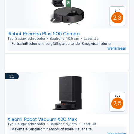
Gut
2,3
iRobot Roomba Plus 505 Combo
Typ: Saug­wisch­ro­bo­ter
Bau­höhe: 10,6 cm
Laser: Ja
Fort­schritt­li­cher und sorg­fäl­tig arbei­ten­der Saug­wisch­ro­bo­ter
Weiterlesen
20
Gut
2,5
Xiaomi Robot Vacuum X20 Max
Typ: Saug­wisch­ro­bo­ter
Bau­höhe: 9,7 cm
Laser: Ja
Maxi­male Leis­tung für anspruchs­volle Haus­halte