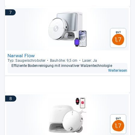
7
Gut
1,7
Narwal Flow
Typ: Saug­wisch­ro­bo­ter
Bau­höhe: 9,5 cm
Laser: Ja
Effi­zi­ente Boden­rei­ni­gung mit inno­va­ti­ver Wal­zen­tech­no­lo­gie
Weiterlesen
8
Gut
1,7