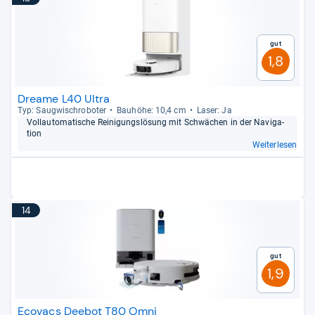
Gut
1,8
Dreame L40 Ultra
Typ: Saug­wisch­ro­bo­ter
Bau­höhe: 10,4 cm
Laser: Ja
Voll­au­to­ma­ti­sche Rei­ni­gungs­lö­sung mit Schwä­chen in der Navi­ga­
tion
Weiterlesen
14
Gut
1,9
Ecovacs Deebot T80 Omni