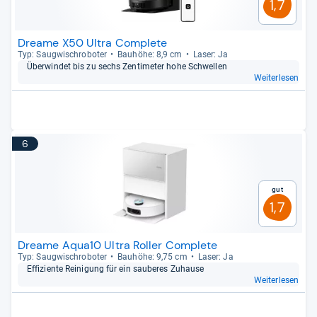
1,7
Dreame X50 Ultra Complete
Typ: Saug­wisch­ro­bo­ter
Bau­höhe: 8,9 cm
Laser: Ja
Über­win­det bis zu sechs Zen­ti­me­ter hohe Schwel­len
Weiterlesen
6
Gut
1,7
Dreame Aqua10 Ultra Roller Complete
Typ: Saug­wisch­ro­bo­ter
Bau­höhe: 9,75 cm
Laser: Ja
Effi­zi­ente Rei­ni­gung für ein sau­be­res Zuhause
Weiterlesen