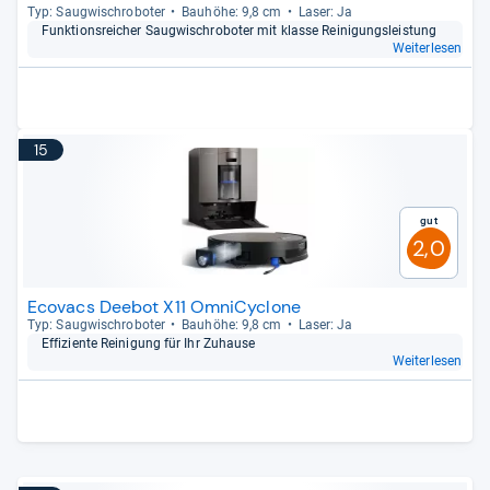
Typ: Saug­wisch­ro­bo­ter
Bau­höhe: 9,8 cm
Laser: Ja
Funk­ti­ons­rei­cher Saug­wisch­ro­bo­ter mit klasse Rei­ni­gungs­leis­tung
Weiterlesen
15
Gut
2,0
Ecovacs Deebot X11 OmniCyclone
Typ: Saug­wisch­ro­bo­ter
Bau­höhe: 9,8 cm
Laser: Ja
Effi­zi­ente Rei­ni­gung für Ihr Zuhause
Weiterlesen