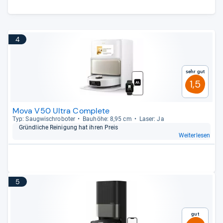
4
Sehr gut
1,5
Mova V50 Ultra Complete
Typ: Saug­wisch­ro­bo­ter
Bau­höhe: 8,95 cm
Laser: Ja
Gründ­li­che Rei­ni­gung hat ihren Preis
Weiterlesen
5
Gut