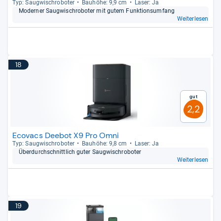
Typ: Saug­wisch­ro­bo­ter
Bau­höhe: 9,9 cm
Laser: Ja
Moder­ner Saug­wisch­ro­bo­ter mit gutem Funk­ti­ons­um­fang
Weiterlesen
18
Gut
2,2
Ecovacs Deebot X9 Pro Omni
Typ: Saug­wisch­ro­bo­ter
Bau­höhe: 9,8 cm
Laser: Ja
Über­durch­schnitt­lich guter Saug­wisch­ro­bo­ter
Weiterlesen
19