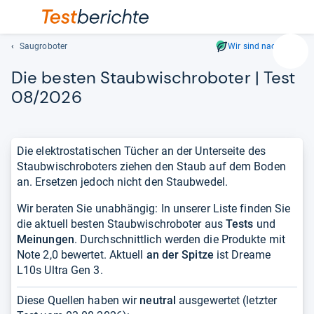
Saugroboter
Wir sind nachhaltig
Suc
Die bes­ten Staub­wisch­ro­bo­ter | Test
Geben
Sie
08/2026
mindest
drei
Zeichen
Die elektrostatischen Tücher an der Unterseite des
ein.
Staubwischroboters ziehen den Staub auf dem Boden
Vorschl
an. Ersetzen jedoch nicht den Staubwedel.
erschei
automat
Wir beraten Sie unabhängig: In unserer Liste finden Sie
und
die aktuell besten Staubwischroboter aus
Tests
und
lassen
Meinungen
. Durchschnittlich werden die Produkte mit
sich
Note 2,0 bewertet. Aktuell
an der Spitze
ist Dreame
mit
L10s Ultra Gen 3.
den
Pfeiltas
Diese Quellen haben wir
neutral
ausgewertet (letzter
auswähl