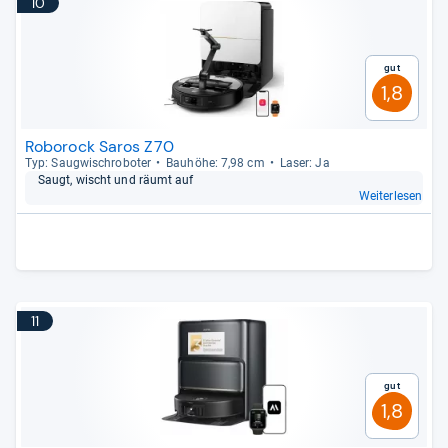
10
Gut
1,8
Roborock Saros Z70
Typ: Saug­wisch­ro­bo­ter
Bau­höhe: 7,98 cm
Laser: Ja
Saugt, wischt und räumt auf
Weiterlesen
11
Gut
1,8