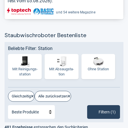
Test vom
03.08.2026
):
und 54 weitere Magazine
Staubwischroboter Bestenliste
Beliebte Filter: Station
Mit Rei­ni­gungs­
Mit Absaug­sta­
Ohne Sta­tion
sta­tion
tion
Gleichzeitig
Alle zurücksetzen
Filtern (1)
481 Ergebnisse
entsprechen den Suchkriterien