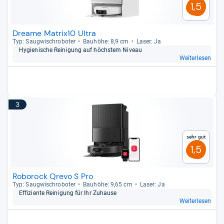
1,5
Dreame Matrix10 Ultra
Typ: Saug­wisch­ro­bo­ter
Bau­höhe: 8,9 cm
Laser: Ja
Hygie­ni­sche Rei­ni­gung auf höchs­tem Niveau
Weiterlesen
3
Sehr gut
1,5
Roborock Qrevo S Pro
Typ: Saug­wisch­ro­bo­ter
Bau­höhe: 9,65 cm
Laser: Ja
Effi­zi­ente Rei­ni­gung für Ihr Zuhause
Weiterlesen