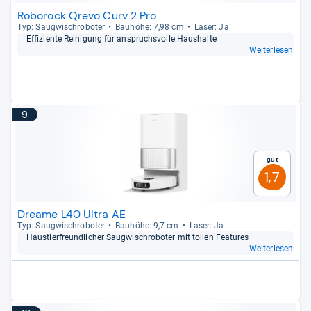
Roborock Qrevo Curv 2 Pro
Typ: Saug­wisch­ro­bo­ter
Bau­höhe: 7,98 cm
Laser: Ja
Effi­zi­ente Rei­ni­gung für anspruchs­volle Haus­halte
Weiterlesen
9
Gut
1,7
Dreame L40 Ultra AE
Typ: Saug­wisch­ro­bo­ter
Bau­höhe: 9,7 cm
Laser: Ja
Haus­tier­freund­li­cher Saug­wisch­ro­bo­ter mit tol­len Fea­tu­res
Weiterlesen