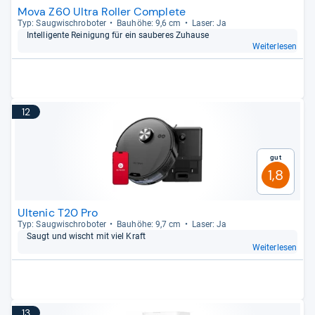
Mova Z60 Ultra Roller Complete
Typ: Saug­wisch­ro­bo­ter
Bau­höhe: 9,6 cm
Laser: Ja
Intel­li­gente Rei­ni­gung für ein sau­be­res Zuhause
Weiterlesen
12
Gut
1,8
Ultenic T20 Pro
Typ: Saug­wisch­ro­bo­ter
Bau­höhe: 9,7 cm
Laser: Ja
Saugt und wischt mit viel Kraft
Weiterlesen
13