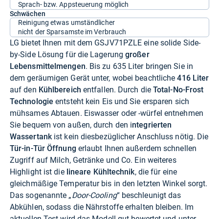
Sprach- bzw. Appsteuerung möglich
Schwächen
Reinigung etwas umständlicher
nicht der Sparsamste im Verbrauch
LG bietet Ihnen mit dem GSJV71PZLE eine solide Side-
by-Side Lösung für die Lagerung
großer
Lebensmittelmengen
. Bis zu 635 Liter bringen Sie in
dem geräumigen Gerät unter, wobei beachtliche
416 Liter
auf den
Kühlbereich
entfallen. Durch die
Total-No-Frost
Technologie
entsteht kein Eis und Sie ersparen sich
mühsames Abtauen. Eiswasser oder -würfel entnehmen
Sie bequem von außen, durch den i
ntegrierten
Wassertank
ist kein diesbezüglicher Anschluss nötig. Die
Tür-in-Tür Öffnung
erlaubt Ihnen außerdem schnellen
Zugriff auf Milch, Getränke und Co. Ein weiteres
Highlight ist die
lineare Kühltechnik
, die für eine
gleichmäßige Temperatur bis in den letzten Winkel sorgt.
Das sogenannte „
Door-Cooling
“ beschleunigt das
Abkühlen, sodass die Nährstoffe erhalten bleiben. Im
aktuellen Test wird das Modell gut bewertet und unter