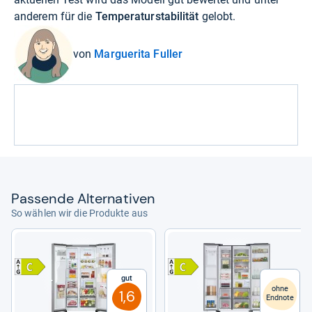
anderem für die
Temperaturstabilität
gelobt.
von
Marguerita Fuller
Pas­sende Alter­na­ti­ven
So wählen wir die Produkte aus
Gut
ohne
1,6
Endnote