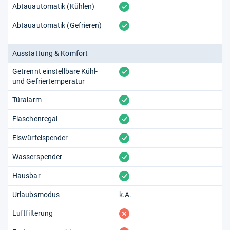
vorhanden
Abtauautomatik (Kühlen)
vorhanden
Abtauautomatik (Gefrieren)
Ausstattung & Komfort
vorhanden
Getrennt einstellbare Kühl-
und Gefriertemperatur
vorhanden
Türalarm
vorhanden
Flaschenregal
vorhanden
Eiswürfelspender
vorhanden
Wasserspender
vorhanden
Hausbar
Urlaubsmodus
k.A.
fehlt
Luftfilterung