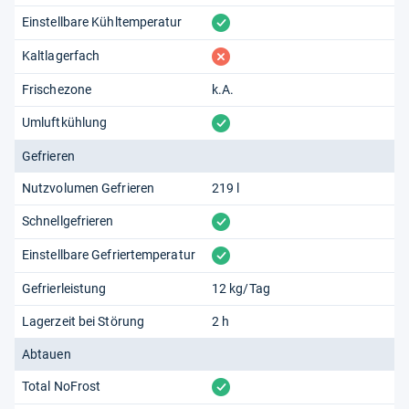
vorhanden
Einstellbare Kühltemperatur
fehlt
Kaltlagerfach
Frischezone
k.A.
vorhanden
Umluftkühlung
Gefrieren
Nutzvolumen Gefrieren
219 l
vorhanden
Schnellgefrieren
vorhanden
Einstellbare Gefriertemperatur
Gefrierleistung
12 kg/Tag
Lagerzeit bei Störung
2 h
Abtauen
vorhanden
Total NoFrost