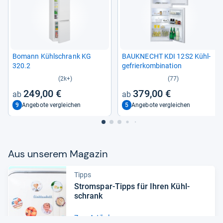
Bomann Kühl­schrank KG
BAU­KNECHT KDI 12S2 Kühl­
320.2
ge­frier­kom­bi­na­tion
(2k+)
(77)
249,00 €
379,00 €
9
5
Angebote vergleichen
Angebote vergleichen
Aus unse­rem Maga­zin
Tipps
Strom­spar-​Tipps für Ihren Kühl­
schrank
Zum Artikel