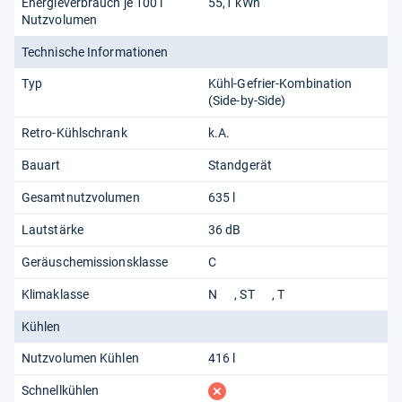
Energieverbrauch je 100 l
55,1 kWh
Nutzvolumen
Technische Informationen
Typ
Kühl-Gefrier-Kombination
(Side-by-Side)
Retro-Kühlschrank
k.A.
Bauart
Standgerät
Gesamtnutzvolumen
635 l
Lautstärke
36 dB
Geräuschemissionsklasse
C
Klimaklasse
N
ST
T
Kühlen
Nutzvolumen Kühlen
416 l
fehlt
Schnellkühlen