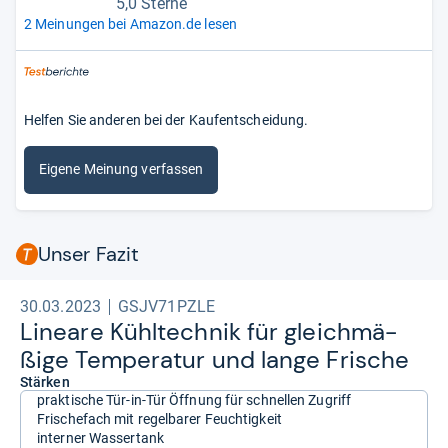
5,0 Sterne
2 Meinungen bei Amazon.de lesen
Helfen Sie anderen bei der Kaufentscheidung.
Eigene Meinung verfassen
Unser Fazit
30.03.2023
GSJV71PZLE
Lineare Kühl­tech­nik für gleich­mä­
ßige Tem­pe­ra­tur und lange Fri­sche
Stärken
praktische Tür-in-Tür Öffnung für schnellen Zugriff
Frischefach mit regelbarer Feuchtigkeit
interner Wassertank