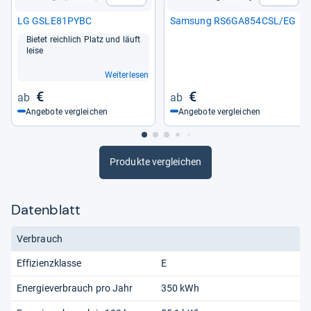
LG GSLE81PYBC
Sam­sung RS6GA854CSL/EG
Bie­tet reich­lich Platz und läuft
leise
Weiterlesen
€
€
Angebote vergleichen
Angebote vergleichen
Produkte vergleichen
Datenblatt
Verbrauch
Effizienzklasse
E
Energieverbrauch pro Jahr
350 kWh