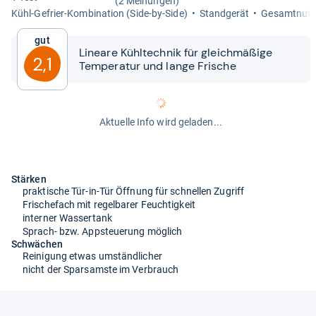
(2 Meinungen)
Kühl-​Gefrier-​Kom­bi­na­tion (Side-​by-​Side)
Stand­ge­rät
Gesamt­nutz­
Gut
Lineare Kühl­tech­nik für gleich­mä­ßige
2,1
Tem­pe­ra­tur und lange Fri­sche
Aktuelle Info wird geladen...
Stärken
praktische Tür-in-Tür Öffnung für schnellen Zugriff
Frischefach mit regelbarer Feuchtigkeit
interner Wassertank
Sprach- bzw. Appsteuerung möglich
Schwächen
Reinigung etwas umständlicher
nicht der Sparsamste im Verbrauch