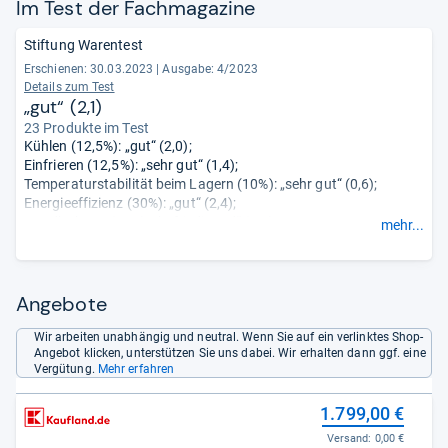
Im Test der Fach­ma­ga­zine
Stiftung Warentest
Erschienen: 30.03.2023
|
Ausgabe: 4/2023
Details zum Test
„gut“ (2,1)
23 Produkte im Test
Kühlen (12,5%): „gut“ (2,0);
Einfrieren (12,5%): „sehr gut“ (1,4);
Temperaturstabilität beim Lagern (10%): „sehr gut“ (0,6);
Energieeffizienz (30%): „gut“ (2,4);
Handhabung (25%): „befriedigend“ (2,9);
mehr...
Geräusch (5%): „sehr gut“ (1,3);
Verhalten bei Störungen (5%): „gut“ (2,5).
Angebote
Wir arbeiten unabhängig und neutral. Wenn Sie auf ein verlinktes Shop-
Angebot klicken, unterstützen Sie uns dabei. Wir erhalten dann ggf. eine
Vergütung.
Mehr erfahren
1.799,00 €
Versand:
0,00 €