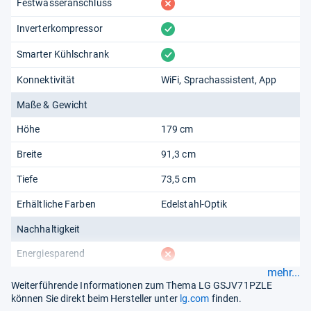
fehlt
Festwasseranschluss
vorhanden
Inverterkompressor
vorhanden
Smarter Kühlschrank
Konnektivität
WiFi
Sprachassistent
App
Maße & Gewicht
Höhe
179 cm
Breite
91,3 cm
Tiefe
73,5 cm
Erhältliche Farben
Edelstahl-Optik
Nachhaltigkeit
fehlt
Energiesparend
mehr...
Weiterführende Informationen zum Thema LG GSJV71PZLE
können Sie direkt beim Hersteller unter
lg.com
finden.