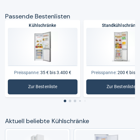
Pas­sende Bes­ten­lis­ten
Kühlschränke
Standkühlschränk
Preisspanne:
35 € bis 3.400 €
Preisspanne:
200 € bis 1
Zur Bestenliste
Zur Bestenliste
: Kühlschränke
: Standkü
Aktu­ell beliebte Kühl­schränke