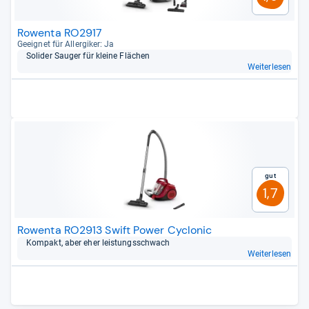
Rowenta RO2917
Geeig­net für All­er­gi­ker: Ja
Soli­der Sau­ger für kleine Flä­chen
Weiterlesen
Gut
1,7
Rowenta RO2913 Swift Power Cyclonic
Kom­pakt, aber eher leis­tungs­schwach
Weiterlesen