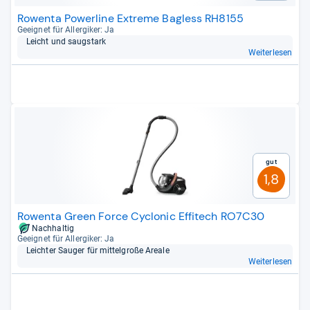
Rowenta Powerline Extreme Bagless RH8155
Geeig­net für All­er­gi­ker: Ja
Leicht und saug­stark
Weiterlesen
Gut
1,8
Rowenta Green Force Cyclonic Effitech RO7C30
Nachhaltig
Geeig­net für All­er­gi­ker: Ja
Leich­ter Sau­ger für mit­tel­große Areale
Weiterlesen