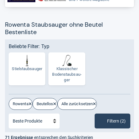
Rowenta Staubsauger ohne Beutel
Bestenliste
Beliebte Filter: Typ
Stiel­staub­sau­ger
Klas­si­scher
Boden­staub­sau­
ger
Rowenta
Beutellos
Alle zurücksetzen
Filtern (2)
71 Ergebnisse
entsprechen den Suchkriterien