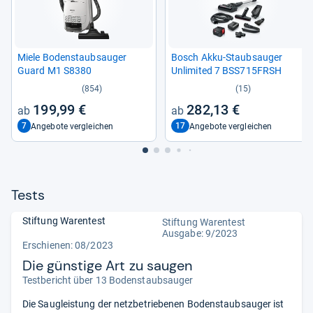
Miele Boden­staub­sau­ger
Bosch Akku-​Staub­sau­ger
Guard M1 S8380
Unlimi­ted 7 BSS715FRSH
(854)
(15)
199,99 €
282,13 €
7
17
Angebote vergleichen
Angebote vergleichen
Tests
Stiftung Warentest
Stiftung Warentest
Ausgabe: 9/2023
Erschienen: 08/2023
Die günstige Art zu saugen
Testbericht über 13 Bodenstaubsauger
Die Saugleistung der netzbetriebenen Bodenstaubsauger ist