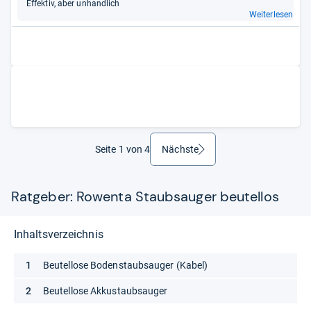
Effek­tiv, aber unhand­lich
Weiterlesen
Seite 1 von 4
Nächste
weiter
Ratgeber: Rowenta Staubsauger beutellos
Inhaltsverzeichnis
Beutellose Bodenstaubsauger (Kabel)
Beutellose Akkustaubsauger