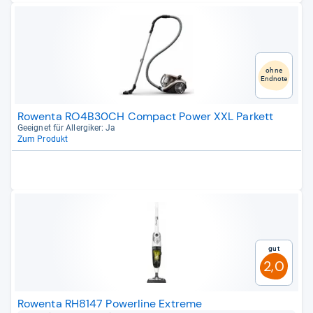
ohne
Endnote
Rowenta RO4B30CH Compact Power XXL Parkett
Geeig­net für All­er­gi­ker: Ja
Zum Produkt
Gut
2,0
Rowenta RH8147 Powerline Extreme