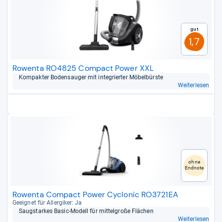
Gut
1,7
Rowenta RO4825 Compact Power XXL
Kom­pak­ter Bodensau­ger mit inte­grier­ter Möbel­bürste
Weiterlesen
ohne
Endnote
Rowenta Compact Power Cyclonic RO3721EA
Geeig­net für All­er­gi­ker: Ja
Saug­star­kes Basic-​Modell für mit­tel­große Flä­chen
Weiterlesen