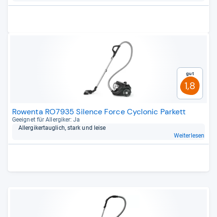
Gut
1,8
Rowenta RO7935 Silence Force Cyclonic Parkett
Geeig­net für All­er­gi­ker: Ja
All­er­gi­ker­taug­lich, stark und leise
Weiterlesen