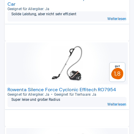
Car
Geeig­net für All­er­gi­ker: Ja
Solide Leis­tung, aber nicht sehr effi­zi­ent
Weiterlesen
Gut
1,8
Rowenta Silence Force Cyclonic Effitech RO7954
Geeig­net für All­er­gi­ker: Ja
Geeig­net für Tier­haare: Ja
Super leise und großer Radius
Weiterlesen