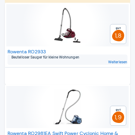
Gut
1,8
Rowenta RO2933
Beu­tel­lo­ser Sau­ger für kleine Woh­nun­gen
Weiterlesen
Gut
1,9
Rowenta RO2981EA Swift Power Cyclonic Home &