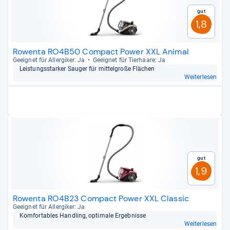
Gut
1,8
Rowenta RO4B50 Compact Power XXL Animal
Geeig­net für All­er­gi­ker: Ja
Geeig­net für Tier­haare: Ja
Leis­tungs­star­ker Sau­ger für mit­tel­große Flä­chen
Weiterlesen
Gut
1,9
Rowenta RO4B23 Compact Power XXL Classic
Geeig­net für All­er­gi­ker: Ja
Kom­for­ta­bles Hand­ling, opti­male Ergeb­nisse
Weiterlesen