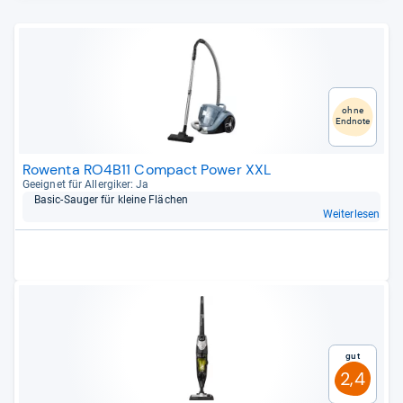
ohne
Endnote
Rowenta RO4B11 Compact Power XXL
Geeig­net für All­er­gi­ker: Ja
Basic-​Sau­ger für kleine Flä­chen
Weiterlesen
Gut
2,4