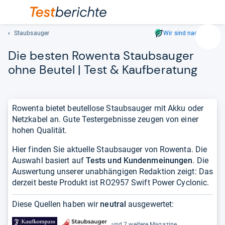
Staubsauger
Wir sind nachhaltig
Suc
Die bes­ten Rowenta Staub­sau­ger
Geben
Sie
ohne Beu­tel | Test & Kauf­be­ra­tung
mindest
drei
Zeichen
Rowenta bietet beutellose Staubsauger mit Akku oder
ein.
Netzkabel an. Gute Testergebnisse zeugen von einer
Vorschl
hohen Qualität.
erschei
automat
Hier finden Sie aktuelle Staubsauger von Rowenta. Die
und
Auswahl basiert auf
Tests und Kundenmeinungen
. Die
lassen
Auswertung unserer unabhängigen Redaktion zeigt: Das
sich
derzeit beste Produkt ist RO2957 Swift Power Cyclonic.
mit
den
Diese Quellen haben wir
neutral
ausgewertet:
Pfeiltas
auswähl
und 7 weitere Magazine