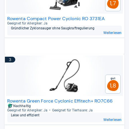
1,7
Rowenta Compact Power Cyclonic RO 3731EA
Geeig­net für All­er­gi­ker: Ja
Gründ­li­cher Zyklonsau­ger ohne Saug­kraft­re­gu­lie­rung
Weiterlesen
3
Gut
1,8
Rowenta Green Force Cyclonic Effitech+ RO7C66
Nachhaltig
Geeig­net für All­er­gi­ker: Ja
Geeig­net für Tier­haare: Ja
Leise und effi­zi­ent
Weiterlesen