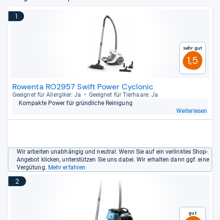
1
Sehr gut
1,5
Rowenta RO2957 Swift Power Cyclonic
Geeig­net für All­er­gi­ker: Ja
Geeig­net für Tier­haare: Ja
Kom­pakte Power für gründ­li­che Rei­ni­gung
Weiterlesen
Wir arbeiten unabhängig und neutral. Wenn Sie auf ein verlinktes Shop-
Angebot klicken, unterstützen Sie uns dabei. Wir erhalten dann ggf. eine
Vergütung.
Mehr erfahren
2
Gut