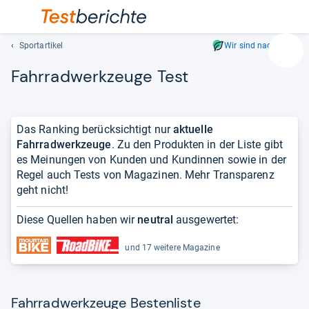
Sportartikel
Wir sind nachhaltig
Suc
Fahr­rad­werk­zeuge Test
Geben
Sie
mindest
drei
Das Ranking berücksichtigt nur
aktuelle
Zeichen
Fahrradwerkzeuge
. Zu den Produkten in der Liste gibt
ein.
es Meinungen von Kunden und Kundinnen sowie in der
Vorschl
Regel auch Tests von Magazinen. Mehr Transparenz
erschei
geht nicht!
automat
und
Diese Quellen haben wir
neutral
ausgewertet:
lassen
sich
und 17 weitere Magazine
mit
den
Pfeiltas
Fahrradwerkzeuge Bestenliste
auswähl