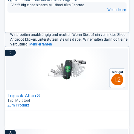
Typ: Mul­ti­tool
Anzahl der Werk­zeuge: 16
Viel­fäl­tig ein­setz­ba­res Mul­ti­tool fürs Fahr­rad
Weiterlesen
Wir arbeiten unabhängig und neutral. Wenn Sie auf ein verlinktes Shop-
Angebot klicken, unterstützen Sie uns dabei. Wir erhalten dann ggf. eine
Vergütung.
Mehr erfahren
2
Sehr gut
1,2
Topeak Alien 3
Typ: Mul­ti­tool
Zum Produkt
3