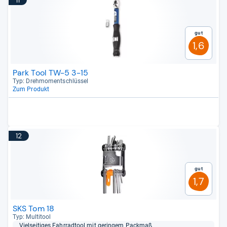
11
Gut
1,6
Park Tool TW-5 3-15
Typ: Dreh­mo­ment­schlüs­sel
Zum Produkt
12
Gut
1,7
SKS Tom 18
Typ: Mul­ti­tool
Viel­sei­ti­ges Fahr­rad­t­ool mit gerin­gem Pack­maß