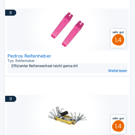
8
Sehr gut
1,4
Pedros Reifenheber
Typ: Rei­fen­he­ber
Effi­zi­en­ter Rei­fen­wech­sel leicht gemacht
Weiterlesen
9
Sehr gut
1,4