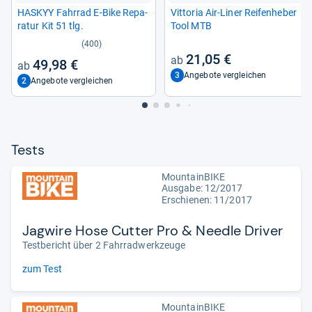
HAS­KYY Fahr­rad E-​Bike Repa­
Vit­to­ria Air-​Liner Rei­fen­he­ber
ra­tur Kit 51 tlg.
Tool MTB
(400)
21,05 €
49,98 €
3
Angebote vergleichen
2
Angebote vergleichen
Tests
MountainBIKE
Ausgabe: 12/2017
Erschienen: 11/2017
Jagwire Hose Cutter Pro & Needle Driver
Testbericht über 2 Fahrradwerkzeuge
zum Test
MountainBIKE