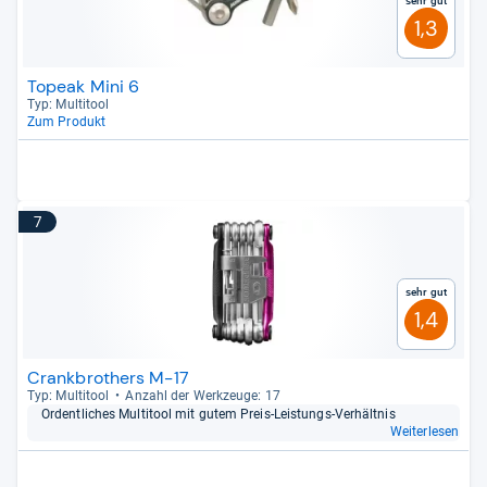
Sehr gut
1,3
Topeak Mini 6
Typ: Mul­ti­tool
Zum Produkt
7
Sehr gut
1,4
Crankbrothers M-17
Typ: Mul­ti­tool
Anzahl der Werk­zeuge: 17
Ordent­li­ches Mul­ti­tool mit gutem Preis-​Leis­tungs-​Ver­hält­nis
Weiterlesen