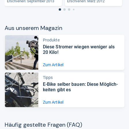
Erschienen: September 2013
Erschienen: März 2012
E
Aus unse­rem Maga­zin
Produkte
Diese Stro­mer wie­gen weni­ger als
20 Kilo!
Zum Artikel
Tipps
E-​Bike sel­ber bauen: Diese Mög­lich­
kei­ten gibt es
Zum Artikel
Häu­fig gestellte Fra­gen (FAQ)