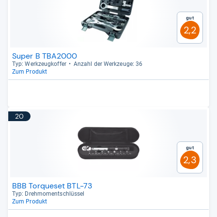
Gut
2,2
Super B TBA2000
Typ: Werk­zeug­kof­fer
Anzahl der Werk­zeuge: 36
Zum Produkt
20
Gut
2,3
BBB Torqueset BTL-73
Typ: Dreh­mo­ment­schlüs­sel
Zum Produkt