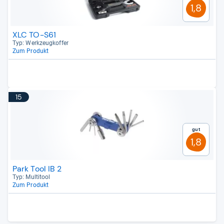
1,8
XLC TO-S61
Typ: Werk­zeug­kof­fer
Zum Produkt
15
Gut
1,8
Park Tool IB 2
Typ: Mul­ti­tool
Zum Produkt