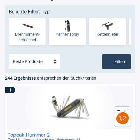
Beliebte Filter: Typ
Dreh­mo­ment­
Pan­nen­spray
Ket­ten­nie­ter
Re
schlüs­sel
Filtern
244 Ergebnisse
entsprechen den Suchkriterien
1
Sehr gut
1,2
Topeak Hummer 2