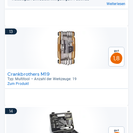
Weiterlesen
13
Gut
1,8
Crankbrothers M19
Typ: Mul­ti­tool
Anzahl der Werk­zeuge: 19
Zum Produkt
14
Gut