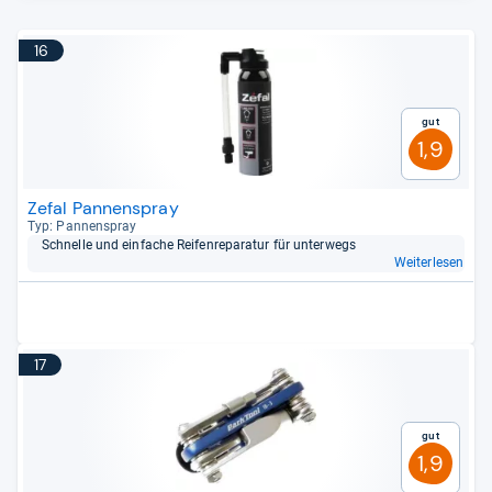
16
Gut
1,9
Zefal Pannenspray
Typ: Pan­nen­spray
Schnelle und ein­fa­che Rei­fen­re­pa­ra­tur für unter­wegs
Weiterlesen
17
Gut
1,9