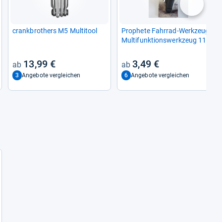
nächste
crank­bro­thers M5 Mul­ti­tool
Pro­phete Fahr­rad-​Werk­zeug
Mul­ti­funk­ti­ons­werk­zeug 11
Funk. Fahr­rad Mul­ti­tool 5660
13,99 €
3,49 €
3
6
Angebote vergleichen
Angebote vergleichen