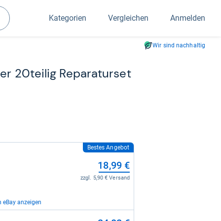
Kategorien
Vergleichen
Anmelden
Suchen
Wir sind nachhaltig
fer 20tei­lig Repa­ra­tur­set
Bestes Angebot
18,99 €
zzgl. 5,90 € Versand
n eBay anzeigen