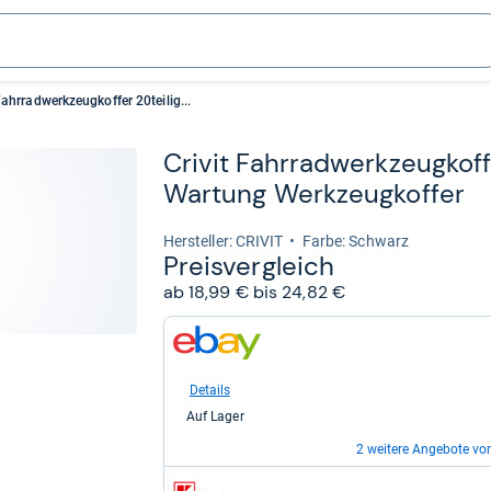
Fahrradwerkzeugkoffer 20teilig...
Cri­vit Fahr­rad­werk­zeug­kof­
War­tung Werk­zeug­kof­fer
Her­stel­ler: CRIVIT
Farbe: Schwarz
Preis­ver­gleich
ab 18,99 € bis 24,82 €
zum
Shop:
bei
eBay
Details
für
Auf Lager
18,99
kaufen.
2 weitere Angebote vo
zum
zum