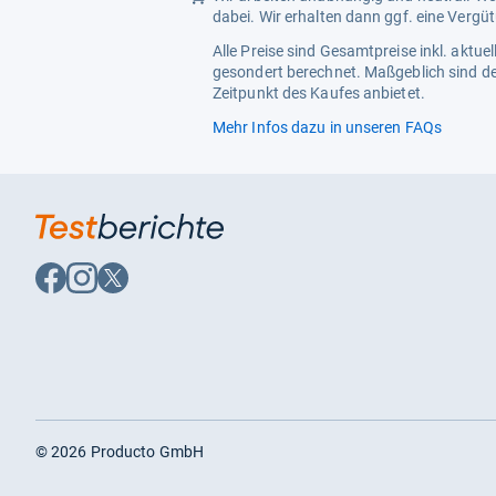
dabei. Wir erhalten dann ggf. eine Vergü
Alle Preise sind Gesamtpreise inkl. aktu
gesondert berechnet. Maßgeblich sind de
Zeitpunkt des Kaufes anbietet.
Mehr Infos dazu in unseren FAQs
Auf
Auf
Auf
Facebook
Instagram
X
folgen
folgen
folgen
©
2026
Producto GmbH