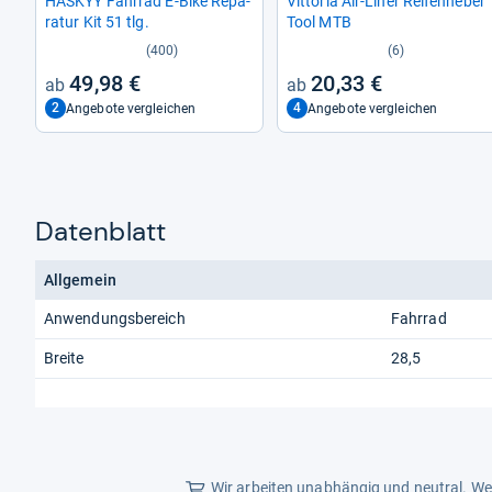
HAS­KYY Fahr­rad E-​Bike Repa­
Vit­to­ria Air-​Liner Rei­fen­he­ber
ra­tur Kit 51 tlg.
Tool MTB
(400)
(6)
49,98 €
20,33 €
2
4
Angebote vergleichen
Angebote vergleichen
Datenblatt
Allgemein
Anwendungsbereich
Fahrrad
Breite
28,5
Wir arbeiten unabhängig und neutral. Wen