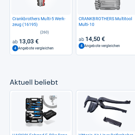
Crank­bro­thers Multi-​5 Werk­
CRANK­BRO­THERS Mul­ti­tool
zeug (16195)
Multi-​10
(260)
14,50 €
13,03 €
4
Angebote vergleichen
4
Angebote vergleichen
Aktu­ell beliebt