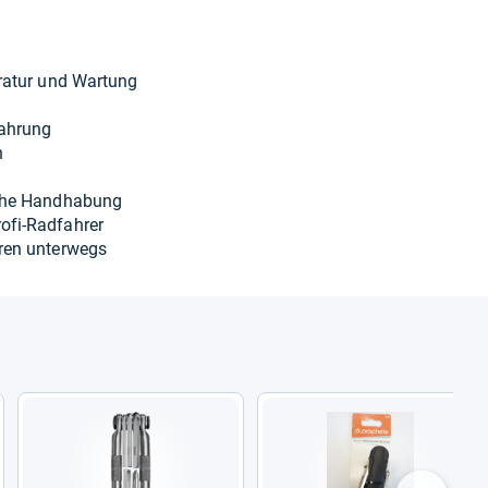
­ra­tur und War­tung
wah­rung
n
che Hand­ha­bung
fi-​Rad­fah­rer
­ren unter­wegs