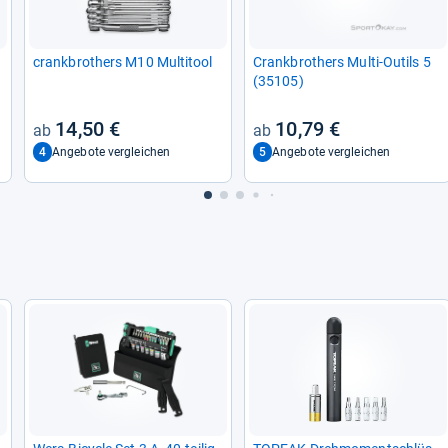
crank­bro­thers M10 Mul­ti­tool
Crank­bro­thers Multi-​Outils 5
(35105)
14,50 €
10,79 €
4
5
Angebote vergleichen
Angebote vergleichen