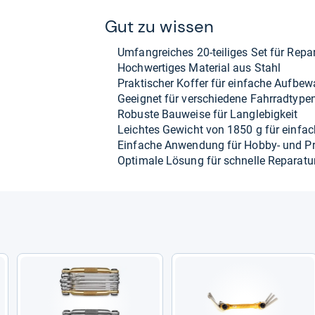
Gut zu wis­sen
Umfang­rei­ches 20-​tei­li­ges Set für Repa
Hoch­wer­ti­ges Mate­rial aus Stahl
Prak­ti­scher Kof­fer für ein­fa­che Auf­be­
Geeig­net für ver­schie­dene Fahr­rad­t­y­pe
Robuste Bau­weise für Lang­le­big­keit
Leich­tes Gewicht von 1850 g für ein­fa­
Ein­fa­che Anwen­dung für Hobby-​ und Pro
Opti­male Lösung für schnelle Repa­ra­tu