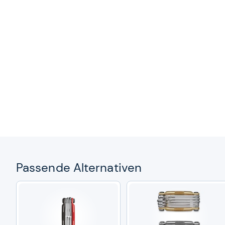
Pas­sende Alter­na­ti­ven