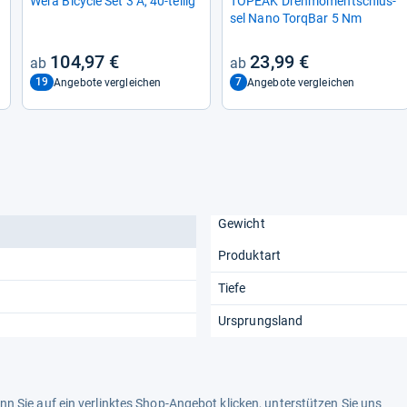
Wera Bicy­cle Set 3 A, 40-​tei­lig
TOPEAK Dreh­mo­ment­schlüs­
sel Nano Tor­q­Bar 5 Nm
104,97 €
23,99 €
19
7
Angebote vergleichen
Angebote vergleichen
Gewicht
Produktart
Tiefe
Ursprungsland
n Sie auf ein verlinktes Shop-Angebot klicken, unterstützen Sie uns