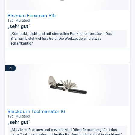
Birzman Feexman E15
Typ: Mul­ti­tool
„sehr gut“
„Kompakt, leicht und mit sinnvollen Funktionen bestückt: Das
Birzman bietet viel fürs Geld. Die Werkzeuge sind etwas
scharfkantig.“
4
Blackburn Toolmanator 16
Typ: Mul­ti­tool
„sehr gut“
„Mit vielen Features und cleverer Mini-Dämpferpumpe gefällt das
teure Tool. Liegt aufgrund breiter Bauform nicht so gut in der Hand.“