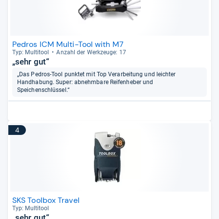
Pedros ICM Multi-Tool with M7
Typ: Mul­ti­tool
Anzahl der Werk­zeuge: 17
„sehr gut“
„Das Pedros-Tool punktet mit Top Verarbeitung und leichter
Handhabung. Super: abnehmbare Reifenheber und
Speichenschlüssel.“
4
SKS Toolbox Travel
Typ: Mul­ti­tool
„sehr gut“