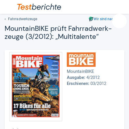
Fahrradwerkzeuge
Wir sind nachhaltig
Suc
Moun­tain­BIKE prüft Fahr­rad­werk­
Geben
zeuge (3/2012): „Mul­ti­ta­lente“
Sie
mindest
drei
Zeichen
ein.
Vorschl
MountainBIKE
erschei
Ausgabe:
4/2012
automat
Erschienen:
03/2012
und
lassen
sich
mit
den
Pfeiltas
auswähl