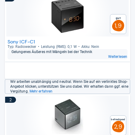
Gut
1,9
Sony ICF-C1
Typ: Radio­we­cker
Leis­tung (RMS): 0,1 W
Akku: Nein
Gelun­ge­nes Äuße­res mit Män­geln bei der Tech­nik
Weiterlesen
Wir arbeiten unabhängig und neutral. Wenn Sie auf ein verlinktes Shop-
Angebot klicken, unterstützen Sie uns dabei. Wir erhalten dann ggf. eine
Vergütung.
Mehr erfahren
2
Befriedigend
2,9