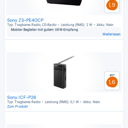
1,9
Sony ZS-PE40CP
Typ: Trag­ba­res Radio, CD-​Radio
Leis­tung (RMS): 2 W
Akku: Nein
Mobi­ler Beglei­ter mit gutem UKW-​Emp­fang
Weiterlesen
Gut
1,6
Sony ICF-P26
Typ: Trag­ba­res Radio
Leis­tung (RMS): 0,1 W
Akku: Nein
Zum Produkt