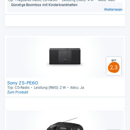
Typ: Trag­ba­res Radio, CD-​Radio
Leis­tung (RMS): 4 W
Akku: Nein
Güns­tige Boom­box mit Kin­der­krank­hei­ten
Weiterlesen
Gut
2,3
Sony ZS-PE60
Typ: CD-​Radio
Leis­tung (RMS): 2 W
Akku: Ja
Zum Produkt