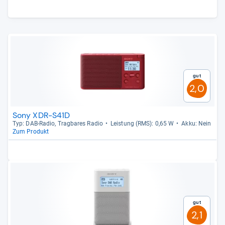
Gut
2,0
Sony XDR-S41D
Typ: DAB-​Radio, Trag­ba­res Radio
Leis­tung (RMS): 0,65 W
Akku: Nein
Zum Produkt
Gut
2,1