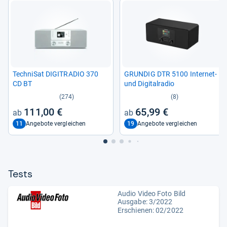
Tech­ni­Sat DIGITRA­DIO 370
GRUN­DIG DTR 5100 Inter­net-​
CD BT
und Digi­tal­ra­dio
(274)
(8)
111,00 €
65,99 €
11
19
Angebote vergleichen
Angebote vergleichen
Tests
Audio Video Foto Bild
Ausgabe: 3/2022
Erschienen: 02/2022