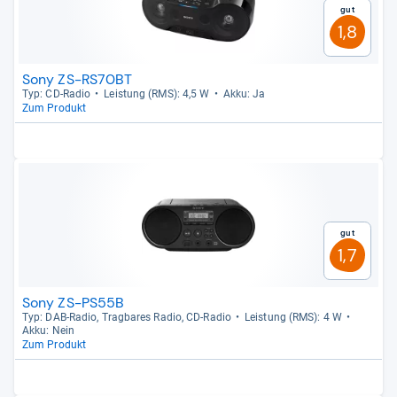
Gut
1,8
Sony ZS-RS70BT
Typ: CD-​Radio
Leis­tung (RMS): 4,5 W
Akku: Ja
Zum Produkt
Gut
1,7
Sony ZS-PS55B
Typ: DAB-​Radio, Trag­ba­res Radio, CD-​Radio
Leis­tung (RMS): 4 W
Akku: Nein
Zum Produkt