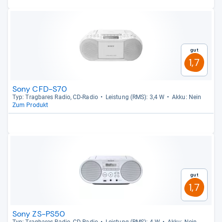
Gut
1,7
Sony CFD-S70
Typ: Trag­ba­res Radio, CD-​Radio
Leis­tung (RMS): 3,4 W
Akku: Nein
Zum Produkt
Gut
1,7
Sony ZS-PS50