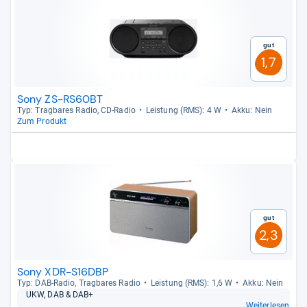
Gut
1,7
Sony ZS-RS60BT
Typ: Trag­ba­res Radio, CD-​Radio
Leis­tung (RMS): 4 W
Akku: Nein
Zum Produkt
Gut
2,3
Sony XDR-S16DBP
Typ: DAB-​Radio, Trag­ba­res Radio
Leis­tung (RMS): 1,6 W
Akku: Nein
UKW, DAB & DAB+
Weiterlesen