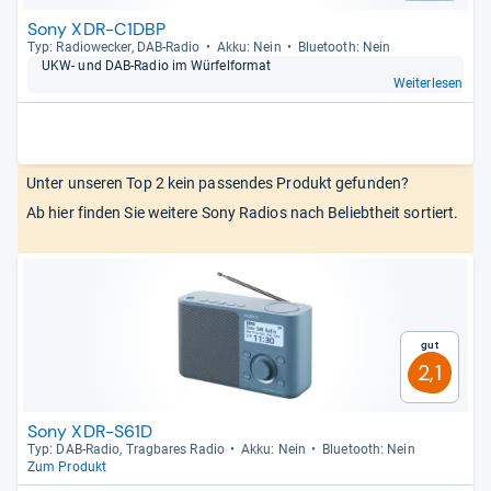
Sony XDR-C1DBP
Typ: Radio­we­cker, DAB-​Radio
Akku: Nein
Blue­tooth: Nein
UKW-​ und DAB-​Radio im Wür­fel­for­mat
Weiterlesen
Unter unseren Top 2 kein passendes Produkt gefunden?
Ab hier finden Sie weitere Sony Radios nach Beliebtheit sortiert.
Gut
2,1
Sony XDR-S61D
Typ: DAB-​Radio, Trag­ba­res Radio
Akku: Nein
Blue­tooth: Nein
Zum Produkt