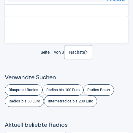
Seite 1 von 3
Nächste
weiter
Ver­wandte Suchen
Blaupunkt Radios
Radios bis 100 Euro
Radios Braun
Radios bis 50 Euro
Internetradios bis 200 Euro
Aktu­ell beliebte Radios