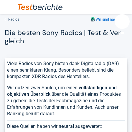
Radios
Wir sind nachhaltig
Suc
Die bes­ten Sony Radios | Test & Ver­
Geben
Sie
gleich
mindest
drei
Zeichen
Viele Radios von Sony bieten dank Digitalradio (DAB)
ein.
einen sehr klaren Klang. Besonders beliebt sind die
Vorschl
kompakten XDR Radios des Herstellers.
erschei
automat
Wir nutzen zwei Säulen, um einen
vollständigen und
und
objektiven Überblick
über die Qualität eines Produktes
lassen
zu geben: die Tests der Fachmagazine und die
sich
Erfahrungen von Kundinnen und Kunden. Auch unser
mit
Ranking beruht darauf.
den
Pfeiltas
Diese Quellen haben wir
neutral
ausgewertet:
auswähl