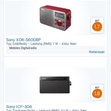
Gut
1,7
Sony XDR-S60DBP
Typ: DAB-​Radio
Leis­tung (RMS): 1 W
Akku: Nein
Mobi­les Digi­tal­ra­dio
Weiterlesen
Gut
1,8
Sony ICF-306
Typ: Trag­ba­res Radio
Leis­tung (RMS): 0,1 W
Akku: Nein