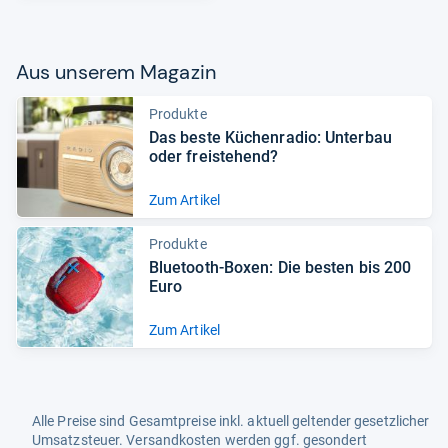
Aus unse­rem Maga­zin
Produkte
Das beste Küchen­ra­dio: Unter­bau
oder frei­ste­hend?
Zum Artikel
Produkte
Blue­tooth-​Boxen: Die bes­ten bis 200
Euro
Zum Artikel
Alle Preise sind Gesamtpreise inkl. aktuell geltender gesetzlicher
Umsatzsteuer. Versandkosten werden ggf. gesondert