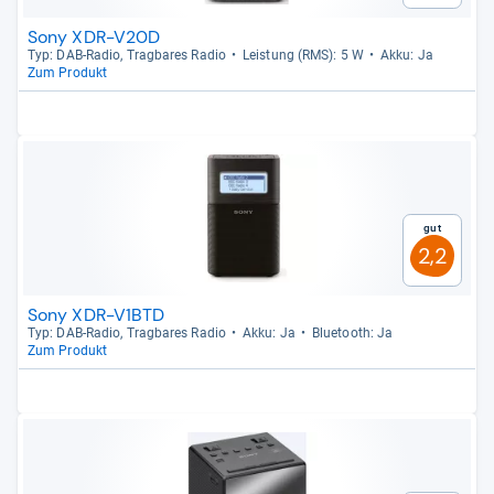
Sony XDR-V20D
Typ: DAB-​Radio, Trag­ba­res Radio
Leis­tung (RMS): 5 W
Akku: Ja
Zum Produkt
Gut
2,2
Sony XDR-V1BTD
Typ: DAB-​Radio, Trag­ba­res Radio
Akku: Ja
Blue­tooth: Ja
Zum Produkt