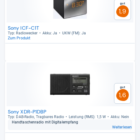
Gut
1,9
Sony ICF-C1T
Typ: Radio­we­cker
Akku: Ja
UKW (FM): Ja
Zum Produkt
Gut
1,6
Sony XDR-P1DBP
Typ: DAB-​Radio, Trag­ba­res Radio
Leis­tung (RMS): 1,5 W
Akku: Nein
Hand­ta­schen­ra­dio mit Digi­tal­emp­fang
Weiterlesen