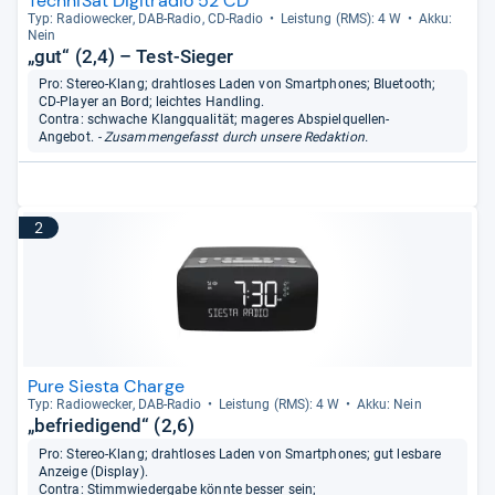
TechniSat Digitradio 52 CD
Typ: Radio­we­cker, DAB-​Radio, CD-​Radio
Leis­tung (RMS): 4 W
Akku:
Nein
„gut“ (2,4) – Test-Sieger
Pro: Stereo-Klang; drahtloses Laden von Smartphones; Bluetooth;
CD-Player an Bord; leichtes Handling.
Contra: schwache Klangqualität; mageres Abspielquellen-
Angebot.
- Zusammengefasst durch unsere Redaktion.
2
Pure Siesta Charge
Typ: Radio­we­cker, DAB-​Radio
Leis­tung (RMS): 4 W
Akku: Nein
„befriedigend“ (2,6)
Pro: Stereo-Klang; drahtloses Laden von Smartphones; gut lesbare
Anzeige (Display).
Contra: Stimmwiedergabe könnte besser sein;