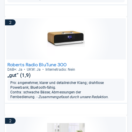
2
Roberts Radio BluTune 300
DAB+: Ja
UKW: Ja
Inter­ne­tra­dio: Nein
„gut“ (1,9)
Pro: angenehmer, klarer und detailreicher Klang; drahtlose
Powerbank; Bluetooth-fähig.
Contra: schwache Bässe; Abmessungen der
Fernbedienung.
- Zusammengefasst durch unsere Redaktion.
2