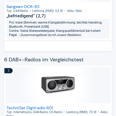
Sangean DCR-83
Typ: DAB-​Radio
Leis­tung (RMS): 0,5 W
Akku: Nein
„befriedigend“ (2,7)
Pro: klare Stimmen; warme Klangabstimmung; leichtes Handling;
Bluetooth; Powerbank (USB).
Contra: Keine Stereowiedergabe; Klangqualitätverlust bei hohem
Pegel.
- Zusammengefasst durch unsere Redaktion.
6 DAB+-Radios im Vergleichstest
1
TechniSat Digitradio 601
Typ: Inter­ne­tra­dio, DAB-​Radio, CD-​Radio
Leis­tung (RMS): 70 W
Akku:
Nein