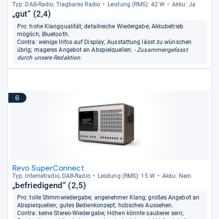
Typ: DAB-​Radio, Trag­ba­res Radio
Leis­tung (RMS): 42 W
Akku: Ja
„gut“ (2,4)
Pro: hohe Klangqualität; detailreiche Wiedergabe; Akkubetrieb
möglich; Bluetooth.
Contra: wenige Infos auf Display; Ausstattung lässt zu wünschen
übrig; mageres Angebot an Abspielquellen.
- Zusammengefasst
durch unsere Redaktion.
6
Revo SuperConnect
Typ: Inter­ne­tra­dio, DAB-​Radio
Leis­tung (RMS): 15 W
Akku: Nein
„befriedigend“ (2,5)
Pro: tolle Stimmwiedergabe; angenehmer Klang; großes Angebot an
Abspielquellen; gutes Bedienkonzept; hübsches Aussehen.
Contra: keine Stereo-Wiedergabe; Höhen könnte sauberer sein;