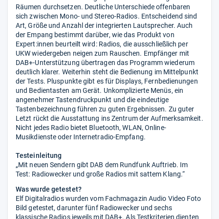
Räumen durchsetzen. Deutliche Unterschiede offenbaren
sich zwischen Mono- und Stereo-Radios. Entscheidend sind
Art, Größe und Anzahl der integrierten Lautsprecher. Auch
der Empang bestimmt darüber, wie das Produkt von
Expert:innen beurteilt wird: Radios, die ausschließlich per
UKW wiedergeben neigen zum Rauschen. Empfänger mit
DAB+-Unterstützung übertragen das Programm wiederum
deutlich klarer. Weiterhin steht die Bedienung im Mittelpunkt
der Tests. Pluspunkte gibt es für Displays, Fernbedienungen
und Bedientasten am Gerät. Unkomplizierte Menüs, ein
angenehmer Tastendruckpunkt und die eindeutige
Tastenbezeichnung führen zu guten Ergebnissen. Zu guter
Letzt rückt die Ausstattung ins Zentrum der Aufmerksamkeit.
Nicht jedes Radio bietet Bluetooth, WLAN, Online-
Musikdienste oder Internetradio-Empfang.
Testeinleitung
„Mit neuen Sendern gibt DAB dem Rundfunk Auftrieb. Im
Test: Radiowecker und große Radios mit sattem Klang.“
Was wurde getestet?
Elf Digitalradios wurden vom Fachmagazin Audio Video Foto
Bild getestet, darunter fünf Radiowecker und sechs
klassische Radios jeweils mit DAB+. Als Testkriterien dienten