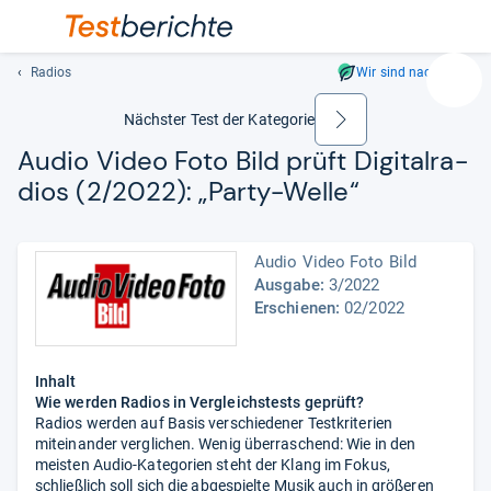
Radios
Wir sind nachhaltig
Suc
Geben
Nächster Test der Kategorie
weiter
Sie
Audio Video Foto Bild prüft Digi­tal­ra­
mindest
dios (2/2022): „Party-​Welle“
drei
Zeichen
ein.
Audio Video Foto Bild
Vorschl
Ausgabe:
3/2022
erschei
Erschienen:
02/2022
automat
und
lassen
Inhalt
sich
Wie werden Radios in Vergleichstests geprüft?
mit
Radios werden auf Basis verschiedener Testkriterien
den
miteinander verglichen. Wenig überraschend: Wie in den
Pfeiltas
meisten Audio-Kategorien steht der Klang im Fokus,
auswähl
schließlich soll sich die abgespielte Musik auch in größeren