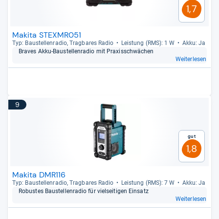
1,7
Makita STEXMR051
Typ: Bau­stel­len­ra­dio, Trag­ba­res Radio
Leis­tung (RMS): 1 W
Akku: Ja
Bra­ves Akku-​Bau­stel­len­ra­dio mit Pra­xis­schwä­chen
Weiterlesen
9
Gut
1,8
Makita DMR116
Typ: Bau­stel­len­ra­dio, Trag­ba­res Radio
Leis­tung (RMS): 7 W
Akku: Ja
Robus­tes Bau­stel­len­ra­dio für viel­sei­ti­gen Ein­satz
Weiterlesen