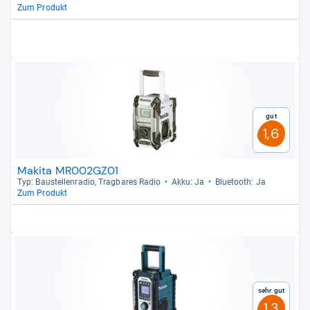
Zum Produkt
Gut
1,6
Makita MR002GZ01
Typ: Bau­stel­len­ra­dio, Trag­ba­res Radio
Akku: Ja
Blue­tooth: Ja
Zum Produkt
Sehr gut
1,3