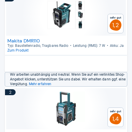
Sehr gut
1,2
Makita DMR110
Typ: Bau­stel­len­ra­dio, Trag­ba­res Radio
Leis­tung (RMS): 7 W
Akku: Ja
Zum Produkt
Wir arbeiten unabhängig und neutral. Wenn Sie auf ein verlinktes Shop-
Angebot klicken, unterstützen Sie uns dabei. Wir erhalten dann ggf. eine
Vergütung.
Mehr erfahren
2
Sehr gut
1,4