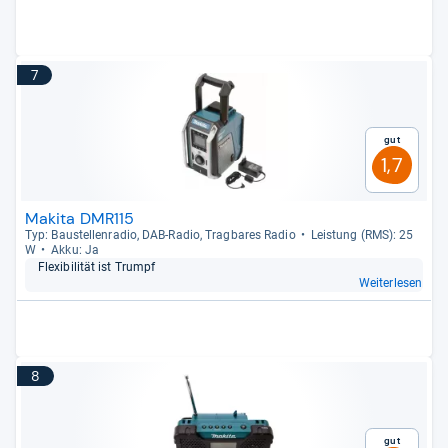
7
Gut
1,7
Makita DMR115
Typ: Bau­stel­len­ra­dio, DAB-​Radio, Trag­ba­res Radio
Leis­tung (RMS): 25
W
Akku: Ja
Fle­xi­bi­li­tät ist Trumpf
Weiterlesen
8
Gut