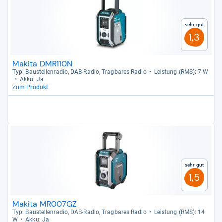
Sehr gut
1,3
Makita DMR110N
Typ: Bau­stel­len­ra­dio, DAB-​Radio, Trag­ba­res Radio
Leis­tung (RMS): 7 W
Akku: Ja
Zum Produkt
Sehr gut
1,5
Makita MR007GZ
Typ: Bau­stel­len­ra­dio, DAB-​Radio, Trag­ba­res Radio
Leis­tung (RMS): 14
W
Akku: Ja