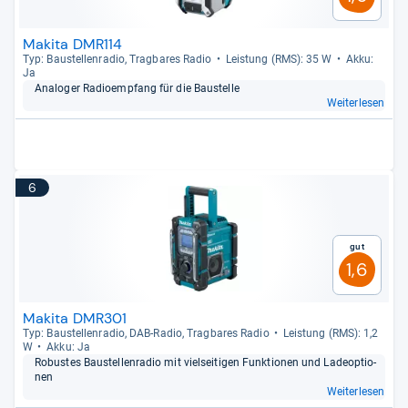
Makita DMR114
Typ: Bau­stel­len­ra­dio, Trag­ba­res Radio
Leis­tung (RMS): 35 W
Akku:
Ja
Ana­lo­ger Radio­emp­fang für die Bau­stelle
Weiterlesen
6
Gut
1,6
Makita DMR301
Typ: Bau­stel­len­ra­dio, DAB-​Radio, Trag­ba­res Radio
Leis­tung (RMS): 1,2
W
Akku: Ja
Robus­tes Bau­stel­len­ra­dio mit viel­sei­ti­gen Funk­tio­nen und Lade­op­tio­
nen
Weiterlesen