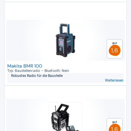
Gut
1,6
Makita BMR 100
Typ: Bau­stel­len­ra­dio
Blue­tooth: Nein
Robus­tes Radio für die Bau­stelle
Weiterlesen
Gut
1,6