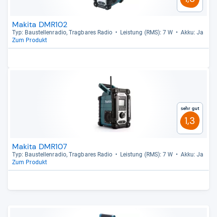
Makita DMR102
Typ: Bau­stel­len­ra­dio, Trag­ba­res Radio
Leis­tung (RMS): 7 W
Akku: Ja
Zum Produkt
Sehr gut
1,3
Makita DMR107
Typ: Bau­stel­len­ra­dio, Trag­ba­res Radio
Leis­tung (RMS): 7 W
Akku: Ja
Zum Produkt