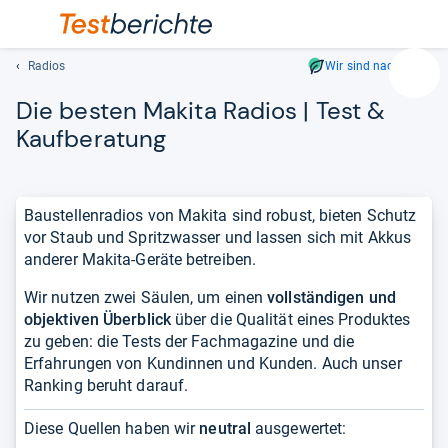
Radios
Wir sind nachhaltig
Suc
Die bes­ten Makita Radios | Test &
Geben
Sie
Kauf­be­ra­tung
mindest
drei
Zeichen
Baustellenradios von Makita sind robust, bieten Schutz
ein.
vor Staub und Spritzwasser und lassen sich mit Akkus
Vorschl
anderer Makita-Geräte betreiben.
erschei
automat
Wir nutzen zwei Säulen, um einen
vollständigen und
und
objektiven Überblick
über die Qualität eines Produktes
lassen
zu geben: die Tests der Fachmagazine und die
sich
Erfahrungen von Kundinnen und Kunden. Auch unser
mit
Ranking beruht darauf.
den
Pfeiltas
Diese Quellen haben wir
neutral
ausgewertet:
auswähl