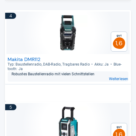
4
Gut
1,6
Makita DMR112
Typ: Bau­stel­len­ra­dio, DAB-​Radio, Trag­ba­res Radio
Akku: Ja
Blue­
tooth: Ja
Robus­tes Bau­stel­len­ra­dio mit vie­len Schnitt­stel­len
Weiterlesen
5
Gut
1,6