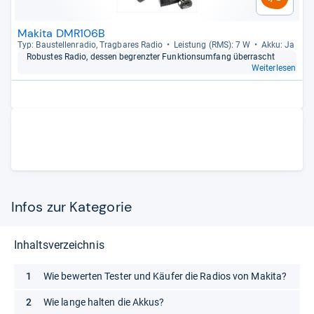
Makita DMR106B
Typ: Bau­stel­len­ra­dio, Trag­ba­res Radio
Leis­tung (RMS): 7 W
Akku: Ja
Robus­tes Radio, des­sen begrenz­ter Funk­ti­ons­um­fang über­rascht
Weiterlesen
Infos zur Kategorie
Inhaltsverzeichnis
Wie bewerten Tester und Käufer die Radios von Makita?
Wie lange halten die Akkus?