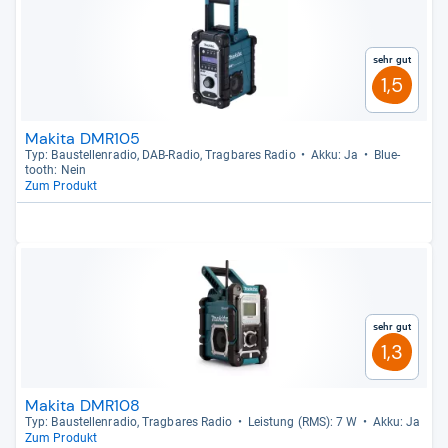
Sehr gut
1,5
Makita DMR105
Typ: Bau­stel­len­ra­dio, DAB-​Radio, Trag­ba­res Radio
Akku: Ja
Blue­
tooth: Nein
Zum Produkt
Sehr gut
1,3
Makita DMR108
Typ: Bau­stel­len­ra­dio, Trag­ba­res Radio
Leis­tung (RMS): 7 W
Akku: Ja
Zum Produkt