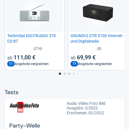
Tech­ni­Sat DIGITRA­DIO 370
GRUN­DIG DTR 5100 Inter­net-​
CD BT
und Digi­tal­ra­dio
(274)
(8)
111,00 €
69,99 €
11
19
Angebote vergleichen
Angebote vergleichen
Tests
Audio Video Foto Bild
Ausgabe: 3/2022
Erschienen: 02/2022
Party-Welle