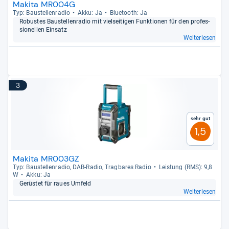
Makita MR004G
Typ: Bau­stel­len­ra­dio
Akku: Ja
Blue­tooth: Ja
Robus­tes Bau­stel­len­ra­dio mit viel­sei­ti­gen Funk­tio­nen für den pro­fes­
sio­nel­len Ein­satz
Weiterlesen
3
Sehr gut
1,5
Makita MR003GZ
Typ: Bau­stel­len­ra­dio, DAB-​Radio, Trag­ba­res Radio
Leis­tung (RMS): 9,8
W
Akku: Ja
Gerüs­tet für raues Umfeld
Weiterlesen