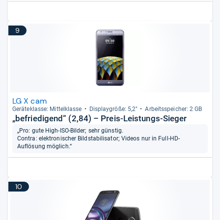
9
LG X cam
Gerä­te­klasse: Mit­tel­klasse
Dis­play­größe: 5,2"
Arbeitsspei­cher: 2 GB
„befriedigend“ (2,84) – Preis-Leistungs-Sieger
„Pro: gute High-ISO-Bilder; sehr günstig.
Contra: elektronischer Bildstabilisator; Videos nur in Full-HD-
Auflösung möglich.“
10