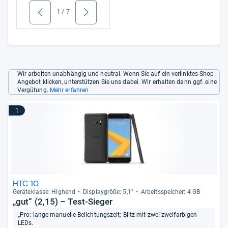
1
/
7
zurück
weiter
Wir arbeiten unabhängig und neutral. Wenn Sie auf ein verlinktes Shop-
Angebot klicken, unterstützen Sie uns dabei. Wir erhalten dann ggf. eine
Vergütung.
Mehr erfahren
1
HTC 10
Gerä­te­klasse: Hig­hend
Dis­play­größe: 5,1"
Arbeitsspei­cher: 4 GB
„gut“ (2,15) – Test-Sieger
„Pro: lange manuelle Belichtungszeit; Blitz mit zwei zweifarbigen
LEDs.