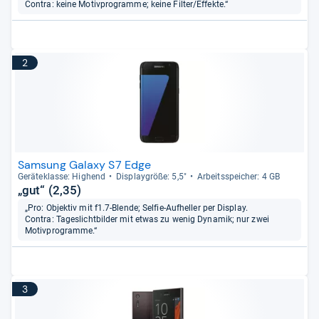
Contra: keine Motivprogramme; keine Filter/Effekte.“
2
Samsung Galaxy S7 Edge
Gerä­te­klasse: Hig­hend
Dis­play­größe: 5,5"
Arbeitsspei­cher: 4 GB
„gut“ (2,35)
„Pro: Objektiv mit f1.7-Blende; Selfie-Aufheller per Display.
Contra: Tageslichtbilder mit etwas zu wenig Dynamik; nur zwei
Motivprogramme.“
3