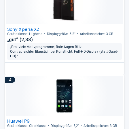
Sony Xperia XZ
Gerä­te­klasse: Hig­hend
Dis­play­größe: 5,2"
Arbeitsspei­cher: 3 GB
„gut“ (2,38)
„Pro: viele Motivprogramme; Rote-Augen-Blitz.
Contra: leichter Blaustich bei Kunstlicht; Full-HD-Display (statt Quad-
HD).“
4
Huawei P9
Gerä­te­klasse: Ober­klasse
Dis­play­größe: 5,2"
Arbeitsspei­cher: 3 GB