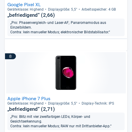
Google Pixel XL
Gerä­te­klasse: Hig­hend
Dis­play­größe: 5,5"
Arbeitsspei­cher: 4 GB
„befriedigend“ (2,66)
„Pro: Phasenvergleich- und Laser-AF; Panaromamodus aus
Einzelbildern.
Contra: kein manueller Modus; elektronischer Bildstabilisator.“
8
Apple iPhone 7 Plus
Gerä­te­klasse: Hig­hend
Dis­play­größe: 5,5"
Dis­play-​Tech­nik: IPS
„befriedigend“ (2,71)
„Pro: Blitz mit vier zweifarbigen LEDs; Körper- und
Gesichtserkennung.
Contra: kein manueller Modus; RAW nur mit Drittanbieter-App.“