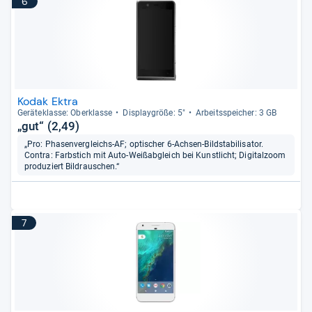
6
Kodak Ektra
Gerä­te­klasse: Ober­klasse
Dis­play­größe: 5"
Arbeitsspei­cher: 3 GB
„gut“ (2,49)
„Pro: Phasenvergleichs-AF; optischer 6-Achsen-Bildstabilisator.
Contra: Farbstich mit Auto-Weißabgleich bei Kunstlicht; Digitalzoom
produziert Bildrauschen.“
7