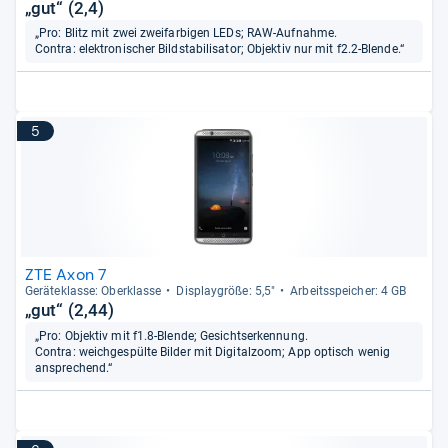
„gut“ (2,4)
„Pro: Blitz mit zwei zweifarbigen LEDs; RAW-Aufnahme.
Contra: elektronischer Bildstabilisator; Objektiv nur mit f2.2-Blende.“
5
ZTE Axon 7
Gerä­te­klasse: Ober­klasse
Dis­play­größe: 5,5"
Arbeitsspei­cher: 4 GB
„gut“ (2,44)
„Pro: Objektiv mit f1.8-Blende; Gesichtserkennung.
Contra: weichgespülte Bilder mit Digitalzoom; App optisch wenig
ansprechend.“