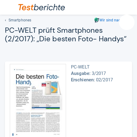
Smartphones
Wir sind nachhaltig
Suc
PC-​WELT prüft Smart­pho­nes
Geben
(2/2017): „Die bes­ten Foto-​ Han­dys“
Sie
mindest
drei
Zeichen
ein.
PC-WELT
Vorschl
Ausgabe:
3/2017
Erschienen:
02/2017
erschei
automat
und
lassen
sich
mit
den
Pfeiltas
auswähl