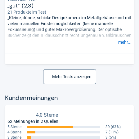
„gut“ (2,3)
21 Produkte im Test
„Kleine, dünne, schicke Designkamera im Metallgehäuse und mit
vielen manuellen Einstellmöglichkeiten (keine manuelle
Fokussierung) und guter Makrovergrößerung. Der optische
Sucher zeigt den Bildausschnitt recht ungenau an. Bildrauschen
und Empfindlichkeit sind nur ausreichend. Die Batterieanzeige
mehr...
erscheint erst, wenn der Energievorrat zur Neige geht.“
Mehr Tests anzeigen
Kun­den­mei­nun­gen
4,0 Sterne
62 Meinungen in 2 Quellen
5 Sterne
39
(63%)
4 Sterne
7
(11%)
3 Sterne
3
(5%)