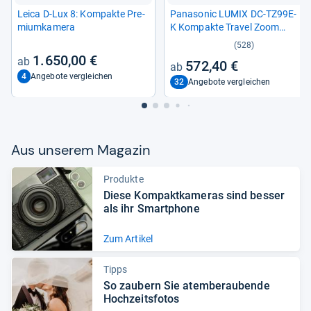
Leica D-​Lux 8: Kom­pakte Pre­
Pana­so­nic LUMIX DC-​TZ99E-​
mi­um­ka­mera
K Kom­pakte Tra­vel Zoom
Kamera
(528)
1.650,00 €
572,40 €
4
Angebote vergleichen
32
Angebote vergleichen
Aus unse­rem Maga­zin
Produkte
Diese Kom­pakt­ka­me­ras sind bes­ser
als ihr Smart­phone
Zum Artikel
Tipps
So zau­bern Sie atem­be­rau­bende
Hoch­zeits­fo­tos