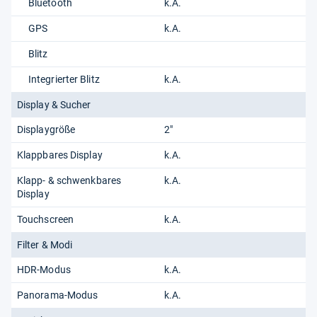
Bluetooth
k.A.
GPS
k.A.
Blitz
Integrierter Blitz
k.A.
Display & Sucher
Displaygröße
2"
Klappbares Display
k.A.
Klapp- & schwenkbares
k.A.
Display
Touchscreen
k.A.
Filter & Modi
HDR-Modus
k.A.
Panorama-Modus
k.A.