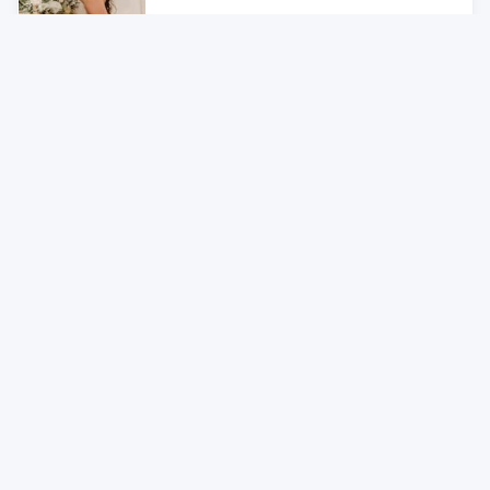
Zum Artikel
Alle Preise sind Gesamtpreise inkl. aktuell geltender gesetzlicher
Umsatzsteuer. Versandkosten werden ggf. gesondert
berechnet. Maßgeblich sind der Gesamtpreis und die
Versandkosten, die der jeweilige Shop zum Zeitpunkt des
Kaufes anbietet.
Mehr Infos dazu in unseren FAQs
Newsletter
Neutrale Ratgeber – hilfreich für Ihre
Produktwahl
Gut getestete Produkte – passend zur
Jahreszeit