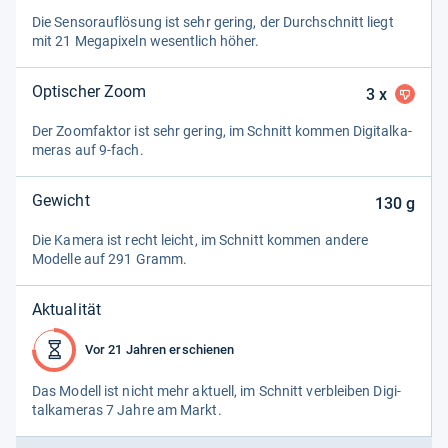
Die Sen­sorauf­lö­sung ist sehr gering, der Durch­schnitt liegt
mit 21 Mega­pi­xeln wesent­lich höher.
Optischer Zoom
3
x
Der Zoom­fak­tor ist sehr gering, im Schnitt kom­men Digi­tal­ka­
me­ras auf 9-​fach.
Gewicht
130
g
Die Kamera ist recht leicht, im Schnitt kom­men andere
Modelle auf 291 Gramm.
Aktualität
Vor 21 Jahren erschienen
Das Modell ist nicht mehr aktu­ell, im Schnitt ver­blei­ben Digi­
tal­ka­me­ras 7 Jahre am Markt.