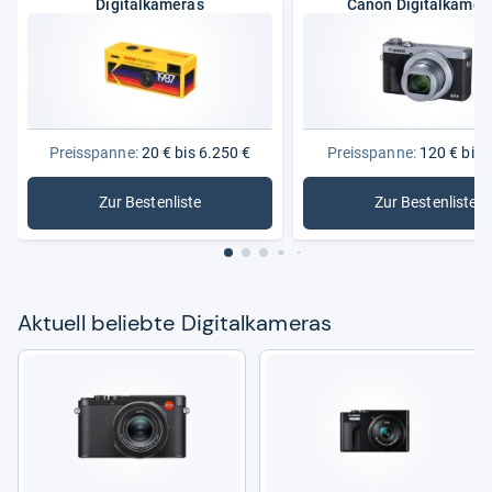
Digitalkameras
Canon Digitalkamer
Preisspanne:
20 € bis 6.250 €
Preisspanne:
120 € bis 
Zur Bestenliste
Zur Bestenliste
: Digitalkameras
: Canon D
Aktu­ell beliebte Digi­tal­ka­me­ras