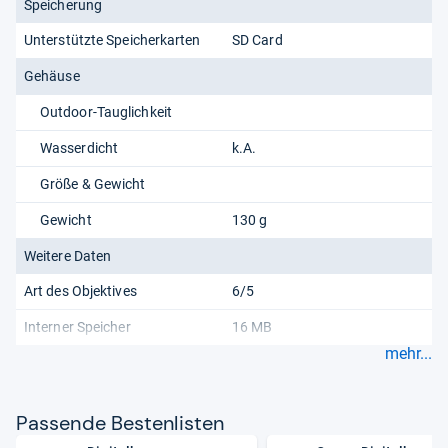
Speicherung
Unterstützte Speicherkarten
SD Card
Gehäuse
Outdoor-Tauglichkeit
Wasserdicht
k.A.
Größe & Gewicht
Gewicht
130 g
Weitere Daten
Art des Objektives
6/5
Interner Speicher
16 MB
mehr...
Pas­sende Bes­ten­lis­ten