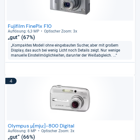
Fujifilm FinePix F10
Auf­lö­sung: 6,3 MP
Opti­scher Zoom: 3x
„gut“ (67%)
„Kompaktes Modell ohne eingebauten Sucher, aber mit großem
Display, das auch bei wenig Licht noch Details zeigt. Nur wenige
manuelle Einstellmöglichkeiten, darunter der Weißabgleich. ...“
4
Olympus µ[mju:]-800 Digital
Auf­lö­sung: 8 MP
Opti­scher Zoom: 3x
„gut“ (66%)