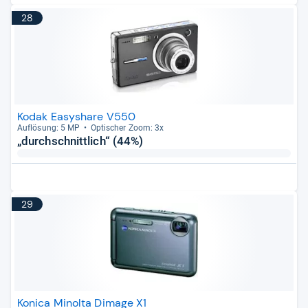
28
Kodak Easyshare V550
Auf­lö­sung: 5 MP
Opti­scher Zoom: 3x
„durchschnittlich“ (44%)
29
Konica Minolta Dimage X1