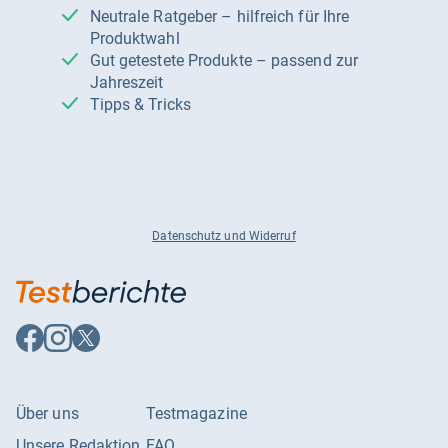
Neutrale Ratgeber – hilfreich für Ihre
Produktwahl
Gut getestete Produkte – passend zur
Jahreszeit
Tipps & Tricks
Datenschutz und Widerruf
Auf
Auf
Auf
Facebook
Instagram
X
folgen
folgen
folgen
Über uns
Testmagazine
Unsere Redaktion
FAQ