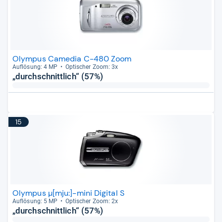
Olympus Camedia C-480 Zoom
Auf­lö­sung: 4 MP
Opti­scher Zoom: 3x
„durchschnittlich“ (57%)
15
Olympus µ[mju:]-mini Digital S
Auf­lö­sung: 5 MP
Opti­scher Zoom: 2x
„durchschnittlich“ (57%)