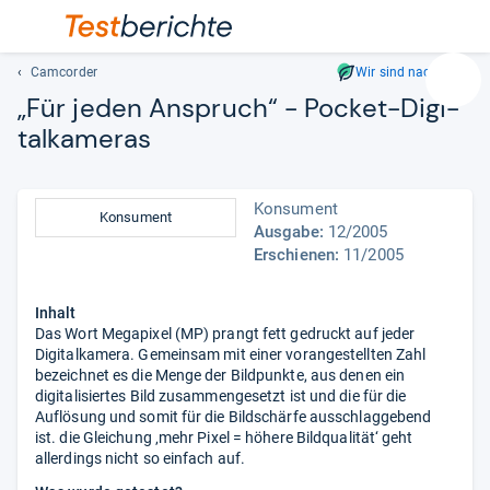
Camcorder
Wir sind nachhaltig
Suc
„Für jeden Anspruch“ -​ Pocket-​Digi­
Geben
tal­ka­me­ras
Sie
mindest
drei
Konsument
Zeichen
Konsument
Ausgabe:
12/2005
ein.
Erschienen:
11/2005
Vorschl
erschei
automat
Inhalt
und
Das Wort Megapixel (MP) prangt fett gedruckt auf jeder
Digitalkamera. Gemeinsam mit einer vorangestellten Zahl
lassen
bezeichnet es die Menge der Bildpunkte, aus denen ein
sich
digitalisiertes Bild zusammengesetzt ist und die für die
mit
Auflösung und somit für die Bildschärfe ausschlaggebend
den
ist. die Gleichung ‚mehr Pixel = höhere Bildqualität‘ geht
Pfeiltas
allerdings nicht so einfach auf.
auswähl