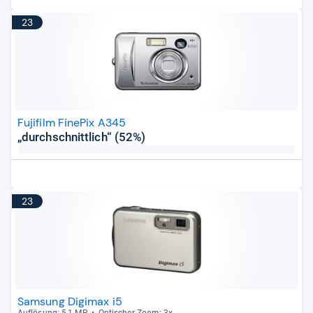
23
Fujifilm FinePix A345
„durchschnittlich“ (52%)
23
Samsung Digimax i5
Auf­lö­sung: 5,1 MP
Opti­scher Zoom: 3x