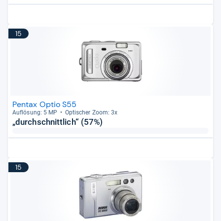
15
Pentax Optio S55
Auf­lö­sung: 5 MP
Opti­scher Zoom: 3x
„durchschnittlich“ (57%)
15