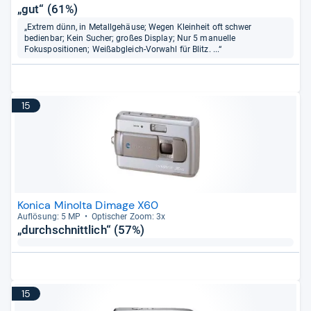
„gut“ (61%)
„Extrem dünn, in Metallgehäuse; Wegen Kleinheit oft schwer
bedienbar; Kein Sucher; großes Display; Nur 5 manuelle
Fokuspositionen; Weißabgleich-Vorwahl für Blitz. ...“
15
Konica Minolta Dimage X60
Auf­lö­sung: 5 MP
Opti­scher Zoom: 3x
„durchschnittlich“ (57%)
15