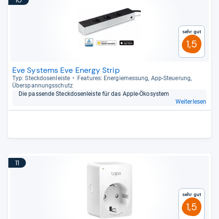
10
Sehr gut
1,5
Eve Systems Eve Energy Strip
Typ: Steck­do­sen­leiste
Fea­tu­res: Ener­gie­mes­sung, App-​Steue­rung,
Über­span­nungs­schutz
Die pas­sende Steck­do­sen­leiste für das Apple-​Öko­sys­tem
Weiterlesen
11
Sehr gut
1,5