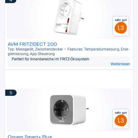
4
Sehr gut
1,3
AVM FRITZ!DECT 200
Typ: Mess­ge­rät, Zwi­schen­ste­cker
Fea­tu­res: Tem­pe­ra­tur­mes­sung, Ener­
gie­mes­sung, App-​Steue­rung
Per­fekt für Innen­be­rei­che im FRITZ-​Öko­sys­tem
Weiterlesen
5
Sehr gut
1,3
Osram Smart+ Plug