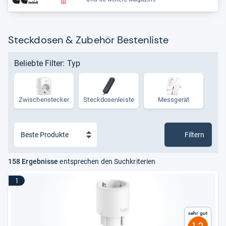
Steckdosen & Zubehör Bestenliste
Beliebte Filter: Typ
Zwi­schen­ste­cker
Steck­do­sen­leiste
Messgerät
Filtern
158 Ergebnisse
entsprechen den Suchkriterien
1
Sehr gut
1,2