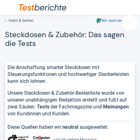
Heim & Garten
Wir sind nachhaltig
Suc
Steck­do­sen & Zube­hör: Das sagen
Geben
Sie
die Tests
mindest
drei
Zeichen
Die Anschaffung smarter Steckdosen mit
ein.
Steuerungsfunktionen und hochwertiger Steckerleisten
Vorschl
kann sich lohnen.
erschei
automat
Unsere Steckdosen & Zubehör-Bestenliste wurde von
und
unserer unabhängigen Redaktion erstellt und fußt auf
lassen
zwei Säulen:
Tests
der Fachmagazine und
Meinungen
sich
von Kundinnen und Kunden.
mit
den
Diese Quellen haben wir
neutral
ausgewertet:
Pfeiltas
auswähl
und 56 weitere Magazine