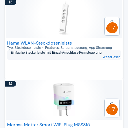
13
Gut
1,7
Hama WLAN-Steckdosenleiste
Typ: Steck­do­sen­leiste
Fea­tu­res: Sprach­steue­rung, App-​Steue­rung
Ein­fa­che Stecker­leiste mit Ein­zel-​Anschluss-​Fern­steue­rung
Weiterlesen
14
Gut
1,7
Meross Matter Smart WiFi Plug MSS315