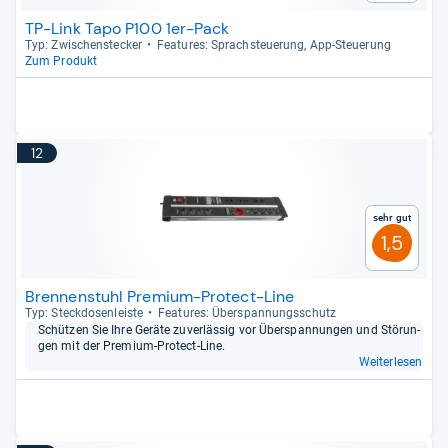
TP-Link Tapo P100 1er-Pack
Typ: Zwi­schen­ste­cker
Fea­tu­res: Sprach­steue­rung, App-​Steue­rung
Zum Produkt
12
Sehr gut
1,5
Brennenstuhl Premium-Protect-Line
Typ: Steck­do­sen­leiste
Fea­tu­res: Über­span­nungs­schutz
Schüt­zen Sie Ihre Geräte zuver­läs­sig vor Über­span­nun­gen und Stö­run­
gen mit der Pre­mium-​Pro­tect-​Line.
Weiterlesen