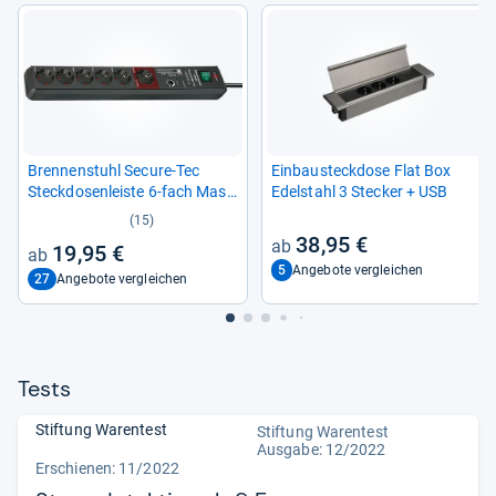
Bren­nen­stuhl Secure-​Tec
Ein­bau­steck­dose Flat Box
Steck­do­sen­leiste 6-​fach Mas­
Edel­stahl 3 Ste­cker + USB
ter
(15)
38,95 €
19,95 €
5
Angebote vergleichen
27
Angebote vergleichen
Tests
Stiftung Warentest
Stiftung Warentest
Ausgabe: 12/2022
Erschienen: 11/2022