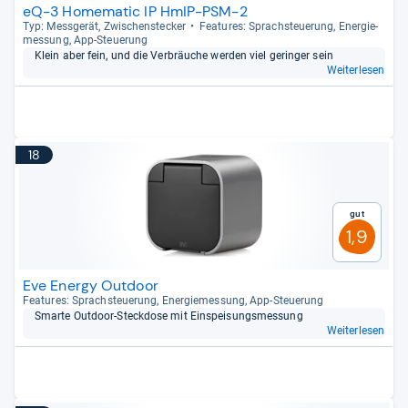
eQ-3 Homematic IP HmIP-PSM-2
Typ: Mess­ge­rät, Zwi­schen­ste­cker
Fea­tu­res: Sprach­steue­rung, Ener­gie­
mes­sung, App-​Steue­rung
Klein aber fein, und die Ver­bräu­che wer­den viel gerin­ger sein
Weiterlesen
18
Gut
1,9
Eve Energy Outdoor
Fea­tu­res: Sprach­steue­rung, Ener­gie­mes­sung, App-​Steue­rung
Smarte Out­door-​Steck­dose mit Ein­spei­sungs­mes­sung
Weiterlesen