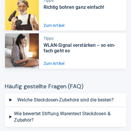
Tipps
Rich­tig boh­ren ganz ein­fach!
Zum Artikel
Tipps
WLAN-​Signal ver­stär­ken – so ein­
fach geht es
Zum Artikel
Häu­fig gestellte Fra­gen (FAQ)
Welche Steckdosen-Zubehöre sind die besten?
Wie bewertet Stiftung Warentest Steckdosen &
Zubehör?