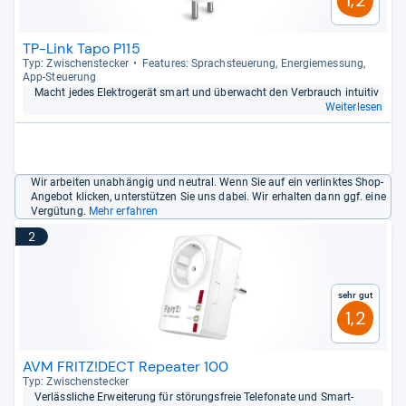
TP-Link Tapo P115
Typ: Zwi­schen­ste­cker
Fea­tu­res: Sprach­steue­rung, Ener­gie­mes­sung,
App-​Steue­rung
Macht jedes Elek­tro­ge­rät smart und über­wacht den Ver­brauch intui­tiv
Weiterlesen
Wir arbeiten unabhängig und neutral. Wenn Sie auf ein verlinktes Shop-
Angebot klicken, unterstützen Sie uns dabei. Wir erhalten dann ggf. eine
Vergütung.
Mehr erfahren
2
Sehr gut
1,2
AVM FRITZ!DECT Repeater 100
Typ: Zwi­schen­ste­cker
Ver­läss­li­che Erwei­te­rung für stö­rungs­freie Tele­fonate und Smart-​