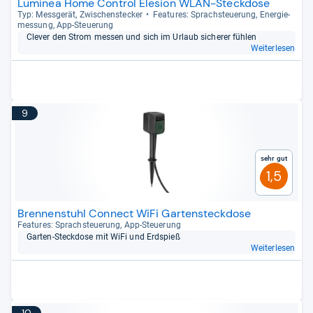
Luminea Home Control Elesion WLAN-Steckdose
Typ: Mess­ge­rät, Zwi­schen­ste­cker
Fea­tu­res: Sprach­steue­rung, Ener­gie­
mes­sung, App-​Steue­rung
Cle­ver den Strom mes­sen und sich im Urlaub siche­rer füh­len
Weiterlesen
9
Sehr gut
1,5
Brennenstuhl Connect WiFi Gartensteckdose
Fea­tu­res: Sprach­steue­rung, App-​Steue­rung
Gar­ten-​Steck­dose mit WiFi und Erd­spieß
Weiterlesen