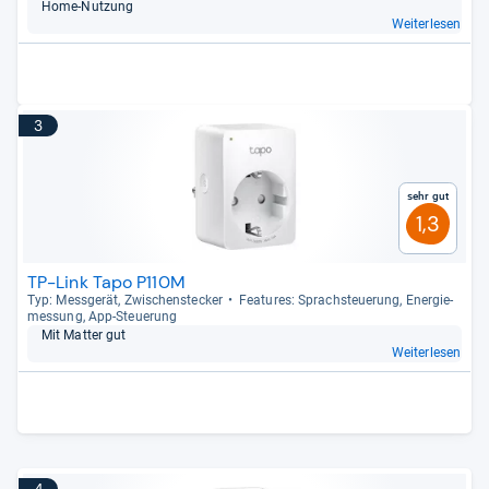
Home-​Nut­zung
Weiterlesen
3
Sehr gut
1,3
TP-Link Tapo P110M
Typ: Mess­ge­rät, Zwi­schen­ste­cker
Fea­tu­res: Sprach­steue­rung, Ener­gie­
mes­sung, App-​Steue­rung
Mit Mat­ter gut
Weiterlesen