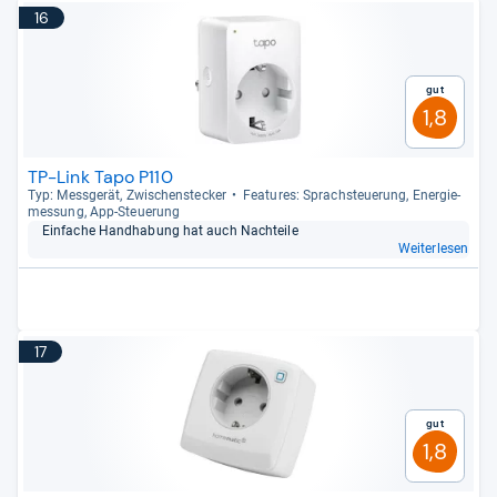
16
Gut
1,8
TP-Link Tapo P110
Typ: Mess­ge­rät, Zwi­schen­ste­cker
Fea­tu­res: Sprach­steue­rung, Ener­gie­
mes­sung, App-​Steue­rung
Ein­fa­che Hand­ha­bung hat auch Nach­teile
Weiterlesen
17
Gut
1,8