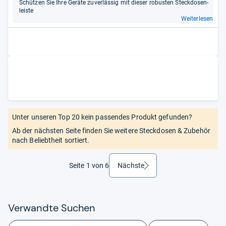
Schüt­zen Sie Ihre Geräte zuver­läs­sig mit die­ser robus­ten Steck­do­sen­
leiste
Weiterlesen
Unter unseren Top 20 kein passendes Produkt gefunden?
Ab der nächsten Seite finden Sie weitere Steckdosen & Zubehör
nach Beliebtheit sortiert.
Seite 1 von 6
Nächste
weiter
Ver­wandte Suchen