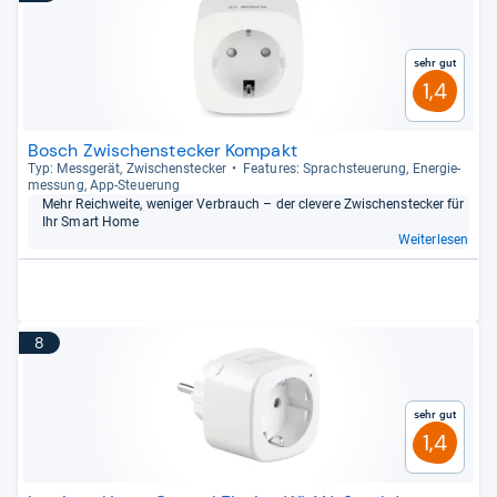
Sehr gut
1,4
Bosch Zwischenstecker Kompakt
Typ: Mess­ge­rät, Zwi­schen­ste­cker
Fea­tu­res: Sprach­steue­rung, Ener­gie­
mes­sung, App-​Steue­rung
Mehr Reich­weite, weni­ger Ver­brauch – der cle­vere Zwi­schen­ste­cker für
Ihr Smart Home
Weiterlesen
8
Sehr gut
1,4