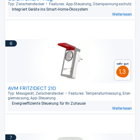
Typ: Zwi­schen­ste­cker
Fea­tu­res: App-​Steue­rung, Über­span­nungs­schutz
Inte­griert Geräte ins Smart-​Home-​Öko­sys­tem
Weiterlesen
6
Sehr gut
1,3
AVM FRITZ!DECT 210
Typ: Mess­ge­rät, Zwi­schen­ste­cker
Fea­tu­res: Tem­pe­ra­tur­mes­sung, Ener­
gie­mes­sung, App-​Steue­rung
Ener­gie­ef­fi­zi­ente Steue­rung für Ihr Zuhause
Weiterlesen
7