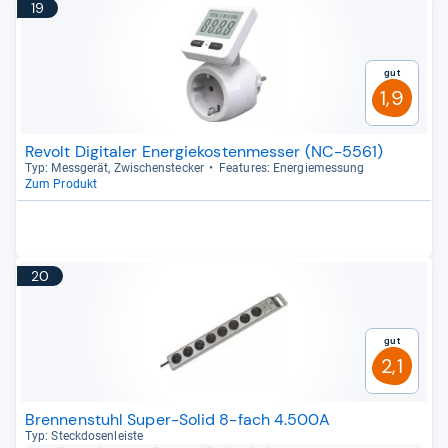
19
Gut
1,9
Revolt Digitaler Energiekostenmesser (NC-5561)
Typ: Mess­ge­rät, Zwi­schen­ste­cker
Fea­tu­res: Ener­gie­mes­sung
Zum Produkt
20
Gut
2,1
Brennenstuhl Super-Solid 8-fach 4.500A
Typ: Steck­do­sen­leiste