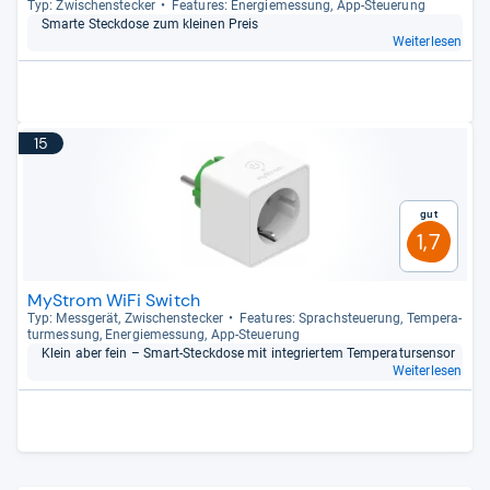
Typ: Zwi­schen­ste­cker
Fea­tu­res: Ener­gie­mes­sung, App-​Steue­rung
Smarte Steck­dose zum klei­nen Preis
Weiterlesen
15
Gut
1,7
MyStrom WiFi Switch
Typ: Mess­ge­rät, Zwi­schen­ste­cker
Fea­tu­res: Sprach­steue­rung, Tem­pe­ra­
tur­mes­sung, Ener­gie­mes­sung, App-​Steue­rung
Klein aber fein – Smart-​Steck­dose mit inte­grier­tem Tem­pe­ra­tur­sen­sor
Weiterlesen