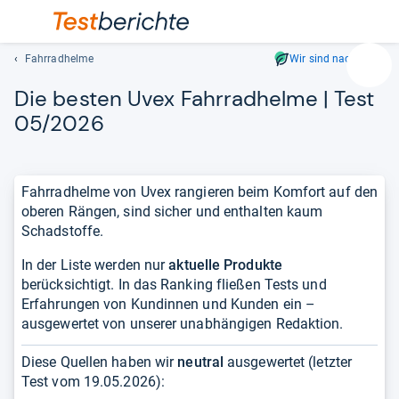
Fahrradhelme
Wir sind nachhaltig
Suc
Die bes­ten Uvex Fahr­rad­helme | Test
Geben
Sie
05/2026
mindest
drei
Zeichen
Fahrradhelme von Uvex rangieren beim Komfort auf den
ein.
oberen Rängen, sind sicher und enthalten kaum
Vorschl
Schadstoffe.
erschei
automat
In der Liste werden nur
aktuelle Produkte
und
berücksichtigt. In das Ranking fließen Tests und
lassen
Erfahrungen von Kundinnen und Kunden ein –
sich
ausgewertet von unserer unabhängigen Redaktion.
mit
den
Diese Quellen haben wir
neutral
ausgewertet (letzter
Pfeiltas
Test vom
19.05.2026
):
auswähl