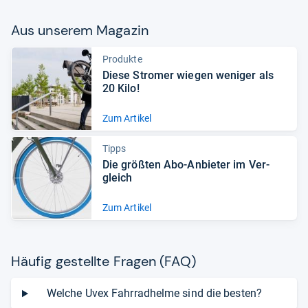
Aus unse­rem Maga­zin
Produkte
Diese Stro­mer wie­gen weni­ger als
20 Kilo!
Zum Artikel
Tipps
Die größ­ten Abo-​Anbie­ter im Ver­
gleich
Zum Artikel
Häu­fig gestellte Fra­gen (FAQ)
Welche Uvex Fahrradhelme sind die besten?