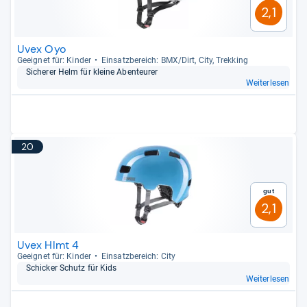
2,1
Uvex Oyo
Geeig­net für: Kin­der
Ein­satz­be­reich: BMX/Dirt, City, Trek­king
Siche­rer Helm für kleine Aben­teu­rer
Weiterlesen
20
Gut
2,1
Uvex Hlmt 4
Geeig­net für: Kin­der
Ein­satz­be­reich: City
Schi­cker Schutz für Kids
Weiterlesen