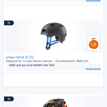
Weiterlesen
15
Gut
1,8
Uvex Hlmt 4 CC
Geeig­net für: Kin­der, Her­ren, Damen
Ein­satz­be­reich: BMX/Dirt
Sieht gut aus und besteht den Test
Weiterlesen
16