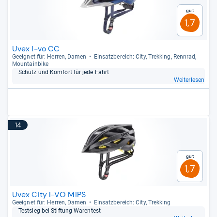
Gut
1,7
Uvex I-vo CC
Geeig­net für: Her­ren, Damen
Ein­satz­be­reich: City, Trek­king, Renn­rad,
Moun­tain­bike
Schutz und Kom­fort für jede Fahrt
Weiterlesen
14
Gut
1,7
Uvex City I-VO MIPS
Geeig­net für: Her­ren, Damen
Ein­satz­be­reich: City, Trek­king
Test­sieg bei Stif­tung Waren­test