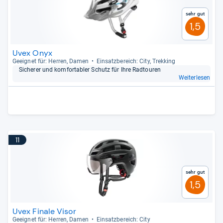
Sehr gut
1,5
Uvex Onyx
Geeig­net für: Her­ren, Damen
Ein­satz­be­reich: City, Trek­king
Siche­rer und kom­for­ta­bler Schutz für Ihre Rad­tou­ren
Weiterlesen
11
Sehr gut
1,5
Uvex Finale Visor
Geeig­net für: Her­ren, Damen
Ein­satz­be­reich: City