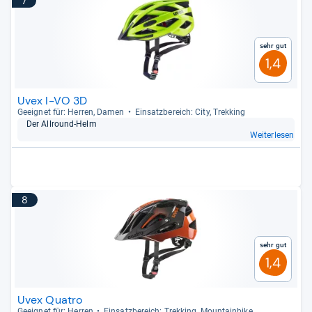
7
Sehr gut
1,4
Uvex I-VO 3D
Geeig­net für: Her­ren, Damen
Ein­satz­be­reich: City, Trek­king
Der All­round-​Helm
Weiterlesen
8
Sehr gut
1,4
Uvex Quatro
Geeig­net für: Her­ren
Ein­satz­be­reich: Trek­king, Moun­tain­bike