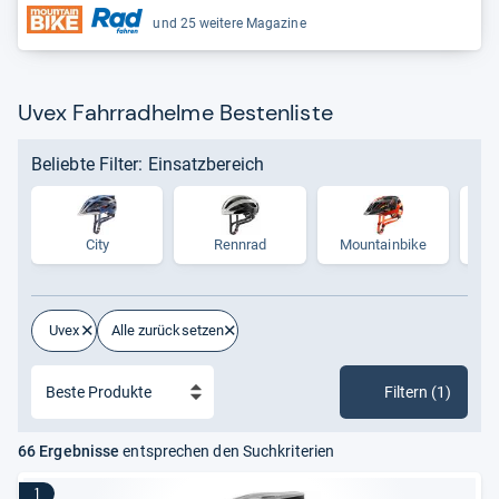
und 25 weitere Magazine
Uvex Fahrradhelme Bestenliste
Beliebte Filter: Einsatzbereich
City
Rennrad
Moun­tain­bike
Uvex
Alle zurücksetzen
Filtern (1)
66 Ergebnisse
entsprechen den Suchkriterien
1