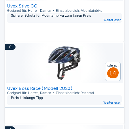
Uvex Stivo CC
Geeig­net für: Her­ren, Damen
Ein­satz­be­reich: Moun­tain­bike
Siche­rer Schutz für Moun­tain­bi­ker zum fai­ren Preis
Weiterlesen
6
Sehr gut
1,4
Uvex Boss Race (Modell 2023)
Geeig­net für: Her­ren, Damen
Ein­satz­be­reich: Renn­rad
Preis-​Leis­tungs-​Tipp
Weiterlesen