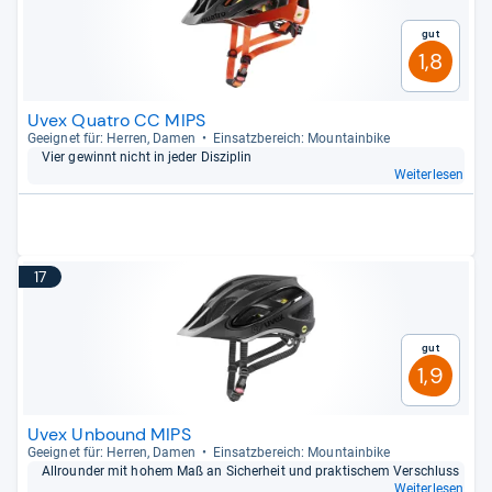
Gut
1,8
Uvex Quatro CC MIPS
Geeig­net für: Her­ren, Damen
Ein­satz­be­reich: Moun­tain­bike
Vier gewinnt nicht in jeder Dis­zi­plin
Weiterlesen
17
Gut
1,9
Uvex Unbound MIPS
Geeig­net für: Her­ren, Damen
Ein­satz­be­reich: Moun­tain­bike
All­roun­der mit hohem Maß an Sicher­heit und prak­ti­schem Ver­schluss
Weiterlesen