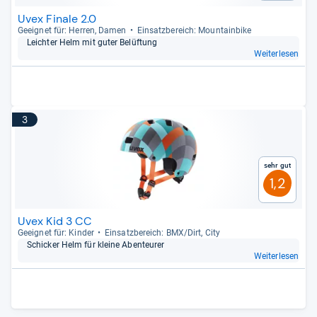
Uvex Finale 2.0
Geeig­net für: Her­ren, Damen
Ein­satz­be­reich: Moun­tain­bike
Leich­ter Helm mit guter Belüf­tung
Weiterlesen
3
Sehr gut
1,2
Uvex Kid 3 CC
Geeig­net für: Kin­der
Ein­satz­be­reich: BMX/Dirt, City
Schi­cker Helm für kleine Aben­teu­rer
Weiterlesen