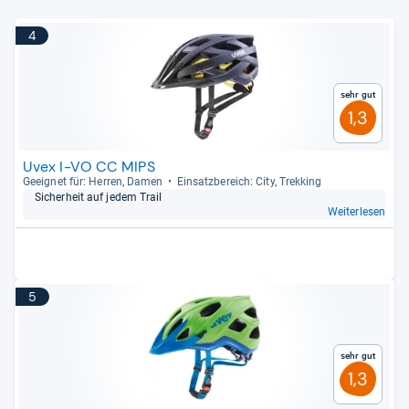
4
Sehr gut
1,3
Uvex I-VO CC MIPS
Geeig­net für: Her­ren, Damen
Ein­satz­be­reich: City, Trek­king
Sicher­heit auf jedem Trail
Weiterlesen
5
Sehr gut
1,3