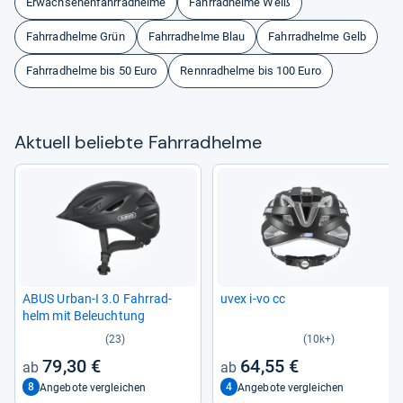
Erwachsenenfahrradhelme
Fahrradhelme Weiß
Fahrradhelme Grün
Fahrradhelme Blau
Fahrradhelme Gelb
Fahrradhelme bis 50 Euro
Rennradhelme bis 100 Euro
Aktu­ell beliebte Fahr­rad­helme
ABUS Urban-​I 3.0 Fahr­rad­
uvex i-​vo cc
helm mit Beleuch­tung
(23)
(10k+)
79,30 €
64,55 €
8
4
Angebote vergleichen
Angebote vergleichen