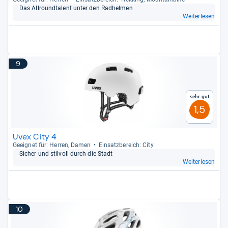
Das All­round­ta­lent unter den Rad­hel­men
Weiterlesen
9
Sehr gut
1,5
Uvex City 4
Geeig­net für: Her­ren, Damen
Ein­satz­be­reich: City
Sicher und stil­voll durch die Stadt
Weiterlesen
10