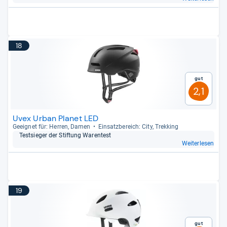
18
Gut
2,1
Uvex Urban Planet LED
Geeig­net für: Her­ren, Damen
Ein­satz­be­reich: City, Trek­king
Test­sie­ger der Stif­tung Waren­test
Weiterlesen
19
Gut