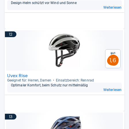
Design-​Helm schützt vor Wind und Sonne
Weiterlesen
12
Gut
1,6
Uvex Rise
Geeig­net für: Her­ren, Damen
Ein­satz­be­reich: Renn­rad
Opti­ma­ler Kom­fort, beim Schutz nur mit­tel­mä­ßig
Weiterlesen
13