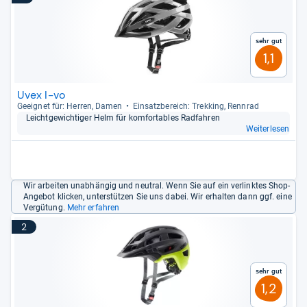
Sehr gut
1,1
Uvex I-vo
Geeig­net für: Her­ren, Damen
Ein­satz­be­reich: Trek­king, Renn­rad
Leicht­ge­wich­ti­ger Helm für kom­for­ta­bles Rad­fah­ren
Weiterlesen
Wir arbeiten unabhängig und neutral. Wenn Sie auf ein verlinktes Shop-
Angebot klicken, unterstützen Sie uns dabei. Wir erhalten dann ggf. eine
Vergütung.
Mehr erfahren
2
Sehr gut
1,2