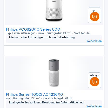
Gut
1,6
Philips AC0820/10 Series 800
Typ: Fil­ter-​Luftrei­ni­ger
max. Raum­größe: 49 m²
Vor­fil­ter: Ja
Mecha­ni­scher Luftrei­ni­ger mit hoher Fil­ter­leis­tung
Weiterlesen
Sehr gut
1,5
Philips Series 4000i AC4236/10
max. Raum­größe: 130 m²
Geräusch­pe­gel: 70 dB
Intel­li­gente Sen­so­rik und Rei­ni­gung im Auto­ma­tik­be­trieb
Weiterlesen