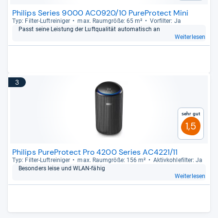
Philips Series 9000 AC0920/10 PureProtect Mini
Typ: Fil­ter-​Luftrei­ni­ger
max. Raum­größe: 65 m²
Vor­fil­ter: Ja
Passt seine Leis­tung der Luft­qua­li­tät auto­ma­tisch an
Weiterlesen
3
Sehr gut
1,5
Philips PureProtect Pro 4200 Series AC4221/11
Typ: Fil­ter-​Luftrei­ni­ger
max. Raum­größe: 156 m²
Aktiv­koh­le­fil­ter: Ja
Beson­ders leise und WLAN-​fähig
Weiterlesen