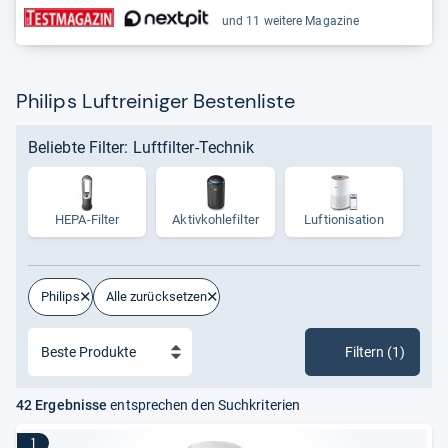
und 11 weitere Magazine
Philips Luftreiniger Bestenliste
Beliebte Filter: Luftfilter-Technik
HEPA-​Fil­ter
Aktiv­koh­le­fil­ter
Luf­tio­ni­sa­tion
Philips
Alle zurücksetzen
Filtern (1)
42 Ergebnisse
entsprechen den Suchkriterien
1