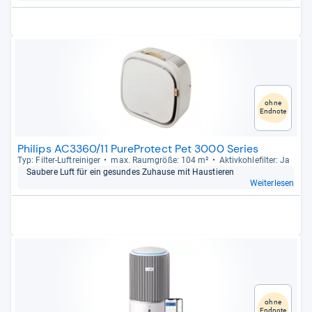
ohne
Endnote
Philips AC3360/11 PureProtect Pet 3000 Series
Typ: Fil­ter-​Luftrei­ni­ger
max. Raum­größe: 104 m²
Aktiv­koh­le­fil­ter: Ja
Sau­bere Luft für ein gesun­des Zuhause mit Haus­tie­ren
Weiterlesen
ohne
Endnote