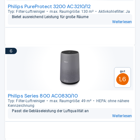
Philips PureProtect 3200 AC3210/12
Typ: Fil­ter-​Luftrei­ni­ger
max. Raum­größe: 130 m²
Aktiv­koh­le­fil­ter: Ja
Bie­tet aus­rei­chend Leis­tung für große Räume
Weiterlesen
6
Gut
1,6
Philips Series 800 AC0830/10
Typ: Fil­ter-​Luftrei­ni­ger
max. Raum­größe: 49 m²
HEPA: ohne nähere
Kenn­zeich­nung
Passt die Geblä­se­leis­tung der Luft­qua­li­tät an
Weiterlesen