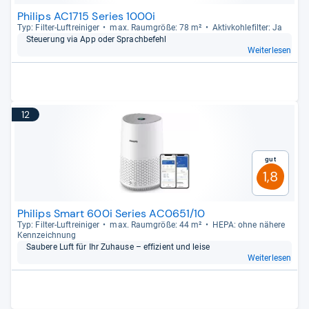
Philips AC1715 Series 1000i
Typ: Fil­ter-​Luftrei­ni­ger
max. Raum­größe: 78 m²
Aktiv­koh­le­fil­ter: Ja
Steue­rung via App oder Sprach­be­fehl
Weiterlesen
12
Gut
1,8
Philips Smart 600i Series AC0651/10
Typ: Fil­ter-​Luftrei­ni­ger
max. Raum­größe: 44 m²
HEPA: ohne nähere
Kenn­zeich­nung
Sau­bere Luft für Ihr Zuhause – effi­zi­ent und leise
Weiterlesen