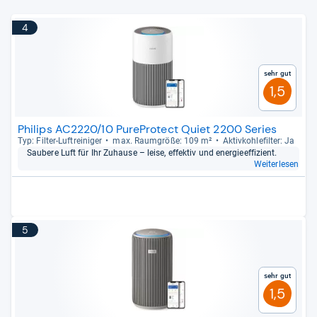
4
Sehr gut
1,5
Philips AC2220/10 PureProtect Quiet 2200 Series
Typ: Fil­ter-​Luftrei­ni­ger
max. Raum­größe: 109 m²
Aktiv­koh­le­fil­ter: Ja
Sau­bere Luft für Ihr Zuhause – leise, effek­tiv und ener­gie­ef­fi­zi­ent.
Weiterlesen
5
Sehr gut
1,5