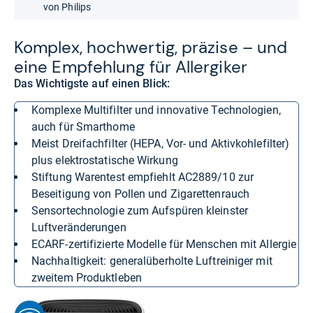
von Philips
Kom­plex, hoch­wer­tig, prä­zise – und
eine Emp­feh­lung für All­er­gi­ker
Das Wichtigste auf einen Blick:
Komplexe Multifilter und innovative Technologien,
auch für Smarthome
Meist Dreifachfilter (HEPA, Vor- und Aktivkohlefilter)
plus elektrostatische Wirkung
Stiftung Warentest empfiehlt AC2889/10 zur
Beseitigung von Pollen und Zigarettenrauch
Sensortechnologie zum Aufspüren kleinster
Luftveränderungen
ECARF-zertifizierte Modelle für Menschen mit Allergie
Nachhaltigkeit: generalüberholte Luftreiniger mit
zweitem Produktleben