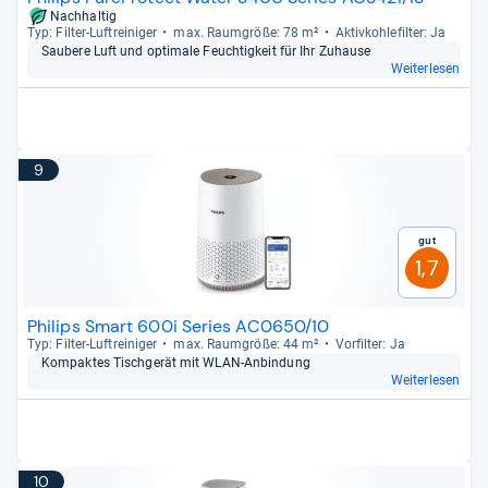
Nachhaltig
Typ: Fil­ter-​Luftrei­ni­ger
max. Raum­größe: 78 m²
Aktiv­koh­le­fil­ter: Ja
Sau­bere Luft und opti­male Feuch­tig­keit für Ihr Zuhause
Weiterlesen
9
Gut
1,7
Philips Smart 600i Series AC0650/10
Typ: Fil­ter-​Luftrei­ni­ger
max. Raum­größe: 44 m²
Vor­fil­ter: Ja
Kom­pak­tes Tisch­ge­rät mit WLAN-​Anbin­dung
Weiterlesen
10