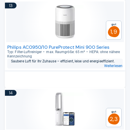
13
Gut
1,9
Philips AC0950/10 PureProtect Mini 900 Series
Typ: Fil­ter-​Luftrei­ni­ger
max. Raum­größe: 65 m²
HEPA: ohne nähere
Kenn­zeich­nung
Sau­bere Luft für Ihr Zuhause – effi­zi­ent, leise und ener­gie­ef­fi­zi­ent.
Weiterlesen
14
Gut
2,3