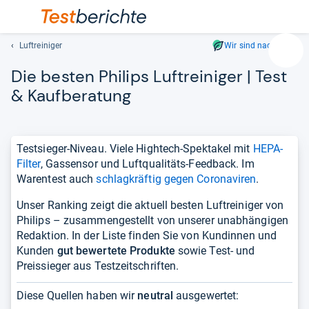
Luftreiniger
Wir sind nachhaltig
Suc
Die bes­ten Phi­lips Luftrei­ni­ger | Test
Geben
Sie
& Kauf­be­ra­tung
mindest
drei
Zeichen
Testsieger-Niveau. Viele Hightech-Spektakel mit
HEPA-
ein.
Filter
, Gassensor und Luftqualitäts-Feedback. Im
Vorschl
Warentest auch
schlagkräftig gegen Coronaviren
.
erschei
automat
Unser Ranking zeigt die aktuell besten Luftreiniger von
und
Philips – zusammengestellt von unserer unabhängigen
lassen
Redaktion. In der Liste finden Sie von Kundinnen und
sich
Kunden
gut bewertete Produkte
sowie Test- und
mit
Preissieger aus Testzeitschriften.
den
Pfeiltas
Diese Quellen haben wir
neutral
ausgewertet:
auswähl