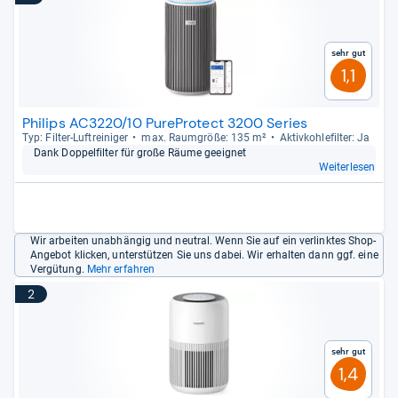
Sehr gut
1,1
Philips AC3220/10 PureProtect 3200 Series
Typ: Fil­ter-​Luftrei­ni­ger
max. Raum­größe: 135 m²
Aktiv­koh­le­fil­ter: Ja
Dank Dop­pel­fil­ter für große Räume geeig­net
Weiterlesen
Wir arbeiten unabhängig und neutral. Wenn Sie auf ein verlinktes Shop-
Angebot klicken, unterstützen Sie uns dabei. Wir erhalten dann ggf. eine
Vergütung.
Mehr erfahren
2
Sehr gut
1,4