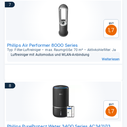
7
Gut
1,7
Philips Air Performer 8000 Series
Typ: Fil­ter-​Luftrei­ni­ger
max. Raum­größe: 70 m²
Aktiv­koh­le­fil­ter: Ja
Luftrei­ni­ger mit Auto­mo­dus und WLAN-​Anbin­dung
Weiterlesen
8
Gut
1,7
Philips PureProtect Water 3400 Series AC3421/13