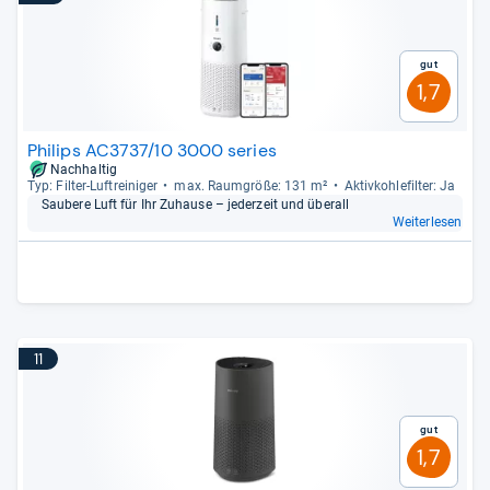
Gut
1,7
Philips AC3737/10 3000 series
Nachhaltig
Typ: Fil­ter-​Luftrei­ni­ger
max. Raum­größe: 131 m²
Aktiv­koh­le­fil­ter: Ja
Sau­bere Luft für Ihr Zuhause – jeder­zeit und über­all
Weiterlesen
11
Gut
1,7