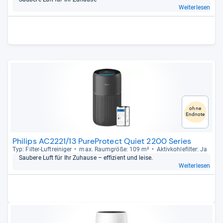
Weiterlesen
ohne
Endnote
Philips AC2221/13 PureProtect Quiet 2200 Series
Typ: Fil­ter-​Luftrei­ni­ger
max. Raum­größe: 109 m²
Aktiv­koh­le­fil­ter: Ja
Sau­bere Luft für Ihr Zuhause – effi­zi­ent und leise.
Weiterlesen