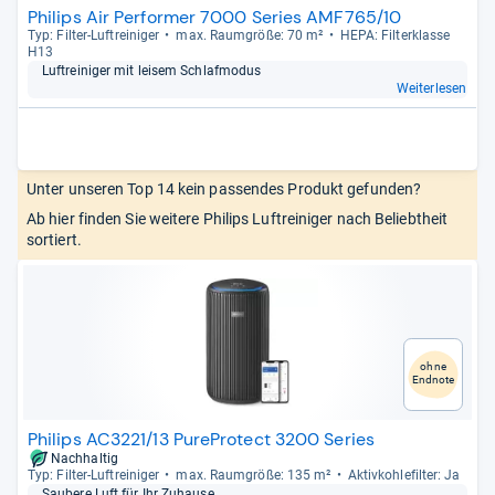
Philips Air Performer 7000 Series AMF765/10
Typ: Fil­ter-​Luftrei­ni­ger
max. Raum­größe: 70 m²
HEPA: Fil­ter­klasse
H13
Luftrei­ni­ger mit lei­sem Schlaf­mo­dus
Weiterlesen
Unter unseren Top 14 kein passendes Produkt gefunden?
Ab hier finden Sie weitere Philips Luftreiniger nach Beliebtheit
sortiert.
ohne
Endnote
Philips AC3221/13 PureProtect 3200 Series
Nachhaltig
Typ: Fil­ter-​Luftrei­ni­ger
max. Raum­größe: 135 m²
Aktiv­koh­le­fil­ter: Ja
Sau­bere Luft für Ihr Zuhause