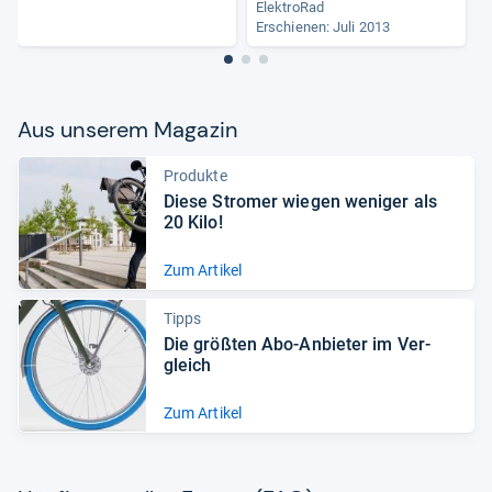
ElektroRad
Erschienen: Juli 2013
Aus unse­rem Maga­zin
Produkte
Diese Stro­mer wie­gen weni­ger als
20 Kilo!
Zum Artikel
Tipps
Die größ­ten Abo-​Anbie­ter im Ver­
gleich
Zum Artikel