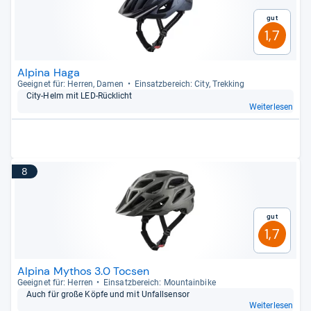
Gut
1,7
Alpina Haga
Geeig­net für: Her­ren, Damen
Ein­satz­be­reich: City, Trek­king
City-​Helm mit LED-​Rück­licht
Weiterlesen
8
Gut
1,7
Alpina Mythos 3.0 Tocsen
Geeig­net für: Her­ren
Ein­satz­be­reich: Moun­tain­bike
Auch für große Köpfe und mit Unfall­sen­sor
Weiterlesen