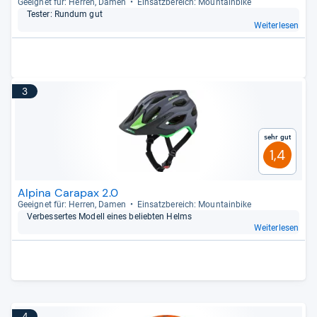
Geeig­net für: Her­ren, Damen
Ein­satz­be­reich: Moun­tain­bike
Tes­ter: Rundum gut
Weiterlesen
3
Sehr gut
1,4
Alpina Carapax 2.0
Geeig­net für: Her­ren, Damen
Ein­satz­be­reich: Moun­tain­bike
Ver­bes­ser­tes Modell eines belieb­ten Helms
Weiterlesen
4