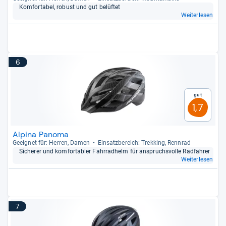
Kom­for­ta­bel, robust und gut belüf­tet
Weiterlesen
6
Gut
1,7
Alpina Panoma
Geeig­net für: Her­ren, Damen
Ein­satz­be­reich: Trek­king, Renn­rad
Siche­rer und kom­for­ta­bler Fahr­rad­helm für anspruchs­volle Rad­fah­rer
Weiterlesen
7