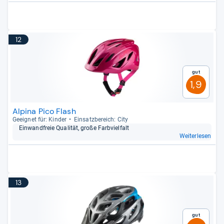
12
Gut
1,9
Alpina Pico Flash
Geeig­net für: Kin­der
Ein­satz­be­reich: City
Ein­wand­freie Qua­li­tät, große Farb­viel­falt
Weiterlesen
13
Gut