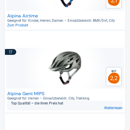
2,1
Alpina Airtime
Geeig­net für: Kin­der, Her­ren, Damen
Ein­satz­be­reich: BMX/Dirt, City
Zum Produkt
17
Gut
2,2
Alpina Gent MIPS
Geeig­net für: Her­ren
Ein­satz­be­reich: City, Trek­king
Top Qua­li­tät – die ihren Preis hat
Weiterlesen