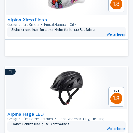
1,8
Alpina Ximo Flash
Geeig­net für: Kin­der
Ein­satz­be­reich: City
Siche­rer und kom­for­ta­bler Helm für junge Rad­fah­rer
Weiterlesen
11
Gut
1,8
Alpina Haga LED
Geeig­net für: Her­ren, Damen
Ein­satz­be­reich: City, Trek­king
Hoher Schutz und gute Sicht­bar­keit
Weiterlesen