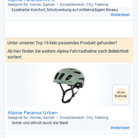
Geeig­net für: Her­ren, Damen
Ein­satz­be­reich: City, Trek­king
Exzel­len­ter Kom­fort, Schut­z­wir­kung auf mit­tel­mä­ßi­gem Niveau
Weiterlesen
Unter unseren Top 19 kein passendes Produkt gefunden?
Ab hier finden Sie weitere Alpina Fahrradhelme nach Beliebtheit
sortiert.
ohne
Endnote
Alpina Paranus Urban
Geeig­net für: Her­ren, Damen
Ein­satz­be­reich: City, Trek­king
Sicher und stil­voll durch die Stadt
Weiterlesen