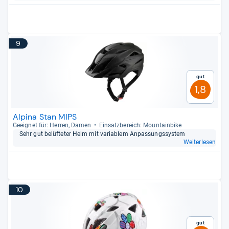
9
Gut
1,8
Alpina Stan MIPS
Geeig­net für: Her­ren, Damen
Ein­satz­be­reich: Moun­tain­bike
Sehr gut belüf­te­ter Helm mit varia­blem Anpas­sungs­sys­tem
Weiterlesen
10
Gut