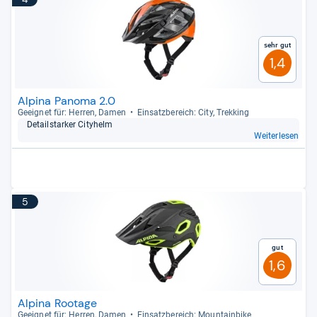
Sehr gut
1,4
Alpina Panoma 2.0
Geeig­net für: Her­ren, Damen
Ein­satz­be­reich: City, Trek­king
Detail­star­ker City­helm
Weiterlesen
5
Gut
1,6
Alpina Rootage
Geeig­net für: Her­ren, Damen
Ein­satz­be­reich: Moun­tain­bike