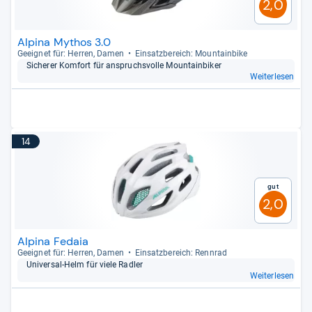
2,0
Alpina Mythos 3.0
Geeig­net für: Her­ren, Damen
Ein­satz­be­reich: Moun­tain­bike
Siche­rer Kom­fort für anspruchs­volle Moun­tain­bi­ker
Weiterlesen
14
Gut
2,0
Alpina Fedaia
Geeig­net für: Her­ren, Damen
Ein­satz­be­reich: Renn­rad
Uni­ver­sal-​Helm für viele Rad­ler
Weiterlesen