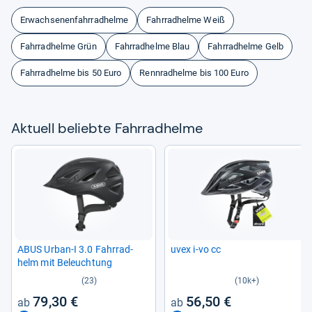
Erwachsenenfahrradhelme
Fahrradhelme Weiß
Fahrradhelme Grün
Fahrradhelme Blau
Fahrradhelme Gelb
Fahrradhelme bis 50 Euro
Rennradhelme bis 100 Euro
Aktu­ell beliebte Fahr­rad­helme
ABUS Urban-​I 3.0 Fahr­rad­
uvex i-​vo cc
helm mit Beleuch­tung
(23)
(10k+)
79,30 €
56,50 €