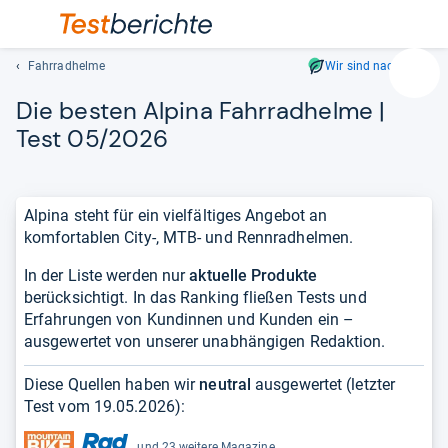
Fahrradhelme
Wir sind nachhaltig
Suc
Die bes­ten Alpina Fahr­rad­helme |
Geben
Sie
Test 05/2026
mindest
drei
Zeichen
Alpina steht für ein vielfältiges Angebot an
ein.
komfortablen City-, MTB- und Rennradhelmen.
Vorschl
erschei
In der Liste werden nur
aktuelle Produkte
automat
berücksichtigt. In das Ranking fließen Tests und
und
Erfahrungen von Kundinnen und Kunden ein –
lassen
ausgewertet von unserer unabhängigen Redaktion.
sich
mit
Diese Quellen haben wir
neutral
ausgewertet (letzter
den
Test vom
19.05.2026
):
Pfeiltas
auswähl
und 23 weitere Magazine