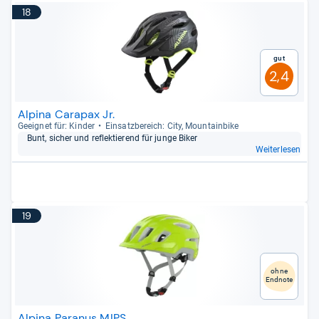
18
Gut
2,4
Alpina Carapax Jr.
Geeig­net für: Kin­der
Ein­satz­be­reich: City, Moun­tain­bike
Bunt, sicher und reflek­tie­rend für junge Biker
Weiterlesen
19
ohne
Endnote
Alpina Paranus MIPS