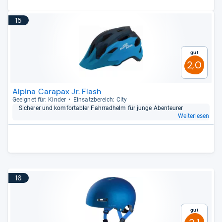
15
Gut
2,0
Alpina Carapax Jr. Flash
Geeig­net für: Kin­der
Ein­satz­be­reich: City
Siche­rer und kom­for­ta­bler Fahr­rad­helm für junge Aben­teu­rer
Weiterlesen
16
Gut