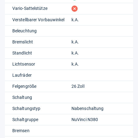
fehlt
Vario-Sattelstütze
Verstellbarer Vorbauwinkel
k.A.
Beleuchtung
Bremslicht
k.A.
Standlicht
k.A.
Lichtsensor
k.A.
Laufräder
Felgengröße
26 Zoll
Schaltung
Schaltungstyp
Nabenschaltung
Schaltgruppe
NuVinci N380
Bremsen