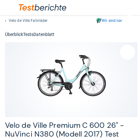
Velo de Ville Fahrräder
Wir sind nachhaltig
Suc
Geben
Überblick
Tests
Datenblatt
Sie
mindest
drei
Zeichen
ein.
Vorschl
erschei
automat
und
lassen
sich
mit
den
Velo de Ville Pre­mium C 600 26" -​
Pfeiltas
NuVinci N380 (Modell 2017) Test
auswähl