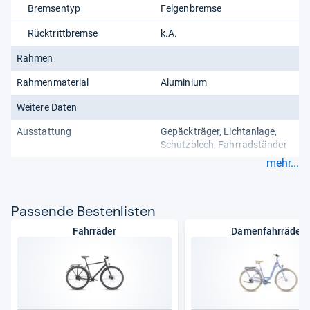
Bremsentyp
Felgenbremse
Rücktrittbremse
k.A.
Rahmen
Rahmenmaterial
Aluminium
Weitere Daten
Ausstattung
Gepäckträger
Lichtanlage
Schutzblech
Fahrradständer
mehr...
Pas­sende Bes­ten­lis­ten
Fahrräder
Damenfahrräder